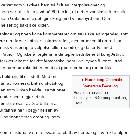
r verket som tilskrives ham så fullt av interpolasjoner og
m ser ut til å ha levd på 800-tallet, at det er vanskelig å fastslå
n som Gale bearbeidet, gir rikelig med vitnesbyrd om "Den
nelser og saksiske kilder.
plysninger og noen korte kommentarer om saksiske anliggender, som
 den første britiske historiografen, gjentar av og til ordrett fra
tisk vurdering, utvelgelse eller metode, og det er fylt med
. Patrick. Og ikke å forglemme de tapre bedriftene til kong Arthur,
orkjærligheten for det fantastiske, som ikke synes å være i tråd
 den normanniske tiden, med sin godtroenhet og romantikk.
oldning til sitt stoff. Med en
Fil:Nuremberg Chronicle
er av romersk, britisk, skotsk og
Venerable Bede.jpg
jonen som kirken hadde i samfunnet
Beda den ærverdige.
gender som utgjør et så
Illustrasjon i Nürnberg-krøniken,
beskrivelsen av Storbritannia,
1493.
ritannia helt i begynnelsen av
 til normannernes erobring, som
jente historie, var man svært opptatt av genealogi, av rekkefølgen