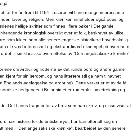
å gå.
t, år for år, frem til 1154. Leseren vil finne mange interessante
gender, lover og religion. Men krøniken inneholder også poesi og
jødenes hellige skrifter som finnes i flere bøker i Det gamle
hengende kronologisk oversikt over et folk, beskrevet av ulike
 bare som kilden som alle senere engelske historikere hovedsakelig
niken et svært interessant og ekstraordinært eksempel på hvordan et
ordet til sin klassiske oversettelse av "Den angelsaksiske krønike"
historiene om Arthur og ridderne av det runde bord og andre gamle
n kjent for sin lærdom, og hans litterære stil ga ham tilnavnet
m Englands ødeleggelse og erobring). Dette verket er et av de få
g moralske nedgangen i Britannia etter romersk tilbaketrekning og
åde. Det finnes fragmenter av brev som han skrev, og disse viser at
inær historie for de britiske øyer, har han etterlatt seg en
att med i "Den angelsaksiske krønike", bearbeidet av den senere