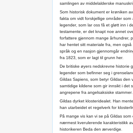
samlingen av middelalderske manuskripte
Som historisk dokument er krøniken av u
fakta om vidt forskjellige områder som 
legender, som lar oss få et gløtt inn i 
testamente, er det knapt noe annet ov
forfattere gjennom mange århundrer, på 
har hentet sitt materiale fra, men ogs
språk og en nasjon gjennomgår endringer
fra 1823, som er lagt til grunn her.
De britiske øyers nedskrevne historie g
legender som befinner seg i grenselande
Gildas Sapiens, som betyr Gildas den v
samtidige kildene som gir innsikt i det
angrepene fra angelsaksiske stammer.
Gildas dyrket klosteridealet. Han ment
han utarbeidet et regelverk for klosterli
På mange vis kan vi se på Gildas som en
nærmest kverulerende karakteristikk av
historikeren Beda den ærverdige.