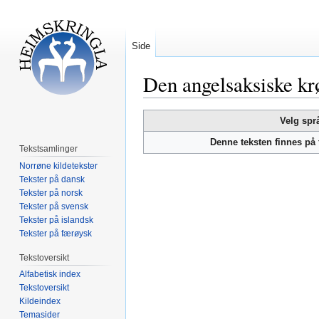
Side
Den angelsaksiske krø
Hopp
Hopp
Velg spr
til
til
Denne teksten finnes på
navigering
søk
Tekstsamlinger
Norrøne kildetekster
Tekster på dansk
Tekster på norsk
Tekster på svensk
Tekster på islandsk
Tekster på færøysk
Tekstoversikt
Alfabetisk index
Tekstoversikt
Kildeindex
Temasider