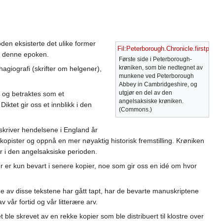
oden eksisterte det ulike former
Fil:Peterborough.Chronicle.firstpage
k i denne epoken.
Første side i Peterborough-
krøniken, som ble nedtegnet av
hagiografi (skrifter om helgener),
munkene ved Peterborough
Abbey in Cambridgeshire, og
utgjør en del av den
t og betraktes som et
angelsaksiske krøniken.
ktet gir oss et innblikk i den
(Commons.)
skriver hendelsene i England år
a kopister og oppnå en mer nøyaktig historisk fremstilling. Krøniken
er i den angelsaksiske perioden.
er er kun bevart i senere kopier, noe som gir oss en idé om hvor
nge av disse tekstene har gått tapt, har de bevarte manuskriptene
v vår fortid og vår litterære arv.
 ble skrevet av en rekke kopier som ble distribuert til klostre over