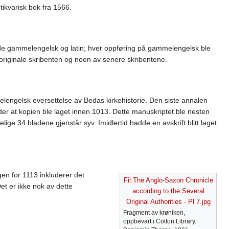
tikvarisk bok fra 1566.
åde gammelengelsk og latin; hver oppføring på gammelengelsk ble
 originale skribenten og noen av senere skribentene.
melengelsk oversettelse av Bedas kirkehistorie. Den siste annalen
yder at kopien ble laget innen 1013. Dette manuskriptet ble nesten
lige 34 bladene gjenstår syv. Imidlertid hadde en avskrift blitt laget
en for 1113 inkluderer det
Fil:The Anglo-Saxon Chronicle
et er ikke nok av dette
according to the Several
Original Authorities - Pl 7.jpg
Fragment av krøniken,
oppbevart i Cotton Library.