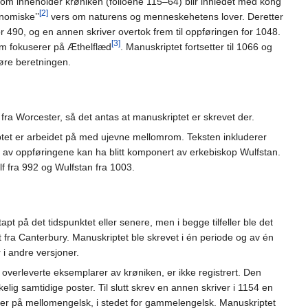
t som inneholder krøniken (folioene 115–64) blir innledet med kong
[2]
nomiske’’
vers om naturens og menneskehetens lover. Deretter
or 490, og en annen skriver overtok frem til oppføringen for 1048.
[3]
om fokuserer på Æthelflæd
. Manuskriptet fortsetter til 1066 og
lføre beretningen.
 fra Worcester, så det antas at manuskriptet er skrevet der.
riptet er arbeidet på med ujevne mellomrom. Teksten inkluderer
en av oppføringene kan ha blitt komponert av erkebiskop Wulfstan.
f fra 992 og Wulfstan fra 1003.
t på det tidspunktet eller senere, men i begge tilfeller ble det
et fra Canterbury. Manuskriptet ble skrevet i én periode og av én
r i andre versjoner.
e overleverte eksemplarer av krøniken, er ikke registrert. Den
elig samtidige poster. Til slutt skrev en annen skriver i 1154 en
 er på mellomengelsk, i stedet for gammelengelsk. Manuskriptet