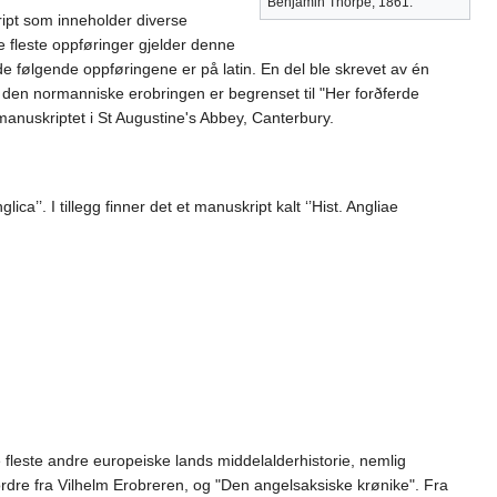
Benjamin Thorpe, 1861.
ript som inneholder diverse
e fleste oppføringer gjelder denne
e følgende oppføringene er på latin. En del ble skrevet av én
il den normanniske erobringen er begrenset til "Her forðferde
manuskriptet i St Augustine's Abbey, Canterbury.
’’. I tillegg finner det et manuskript kalt ‘’Hist. Angliae
e fleste andre europeiske lands middelalderhistorie, nemlig
ordre fra Vilhelm Erobreren, og "Den angelsaksiske krønike". Fra