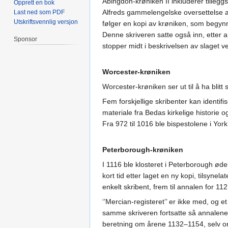
Abingdon-krøniken II inkluderer tillegg
Opprett en bok
Alfreds gammelengelske oversettelse av 
Last ned som PDF
Utskriftsvennlig versjon
følger en kopi av krøniken, som begynne
Denne skriveren satte også inn, etter 
Sponsor
stopper midt i beskrivelsen av slaget ved
Worcester-krøniken
Worcester-krøniken ser ut til å ha blit
Fem forskjellige skribenter kan identif
materiale fra Bedas kirkelige historie 
Fra 972 til 1016 ble bispestolene i Yo
Peterborough-krøniken
I 1116 ble klosteret i Peterborough øde
kort tid etter laget en ny kopi, tilsyn
enkelt skribent, frem til annalen for 11
‘’Mercian-registeret’’ er ikke med, og 
samme skriveren fortsatte så annalene ti
beretning om årene 1132–1154, selv om 