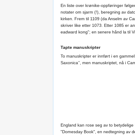
En liste over krønike-oppføringer følge
notater om sjarm (!), beregning av dato
kirken. Frem til 1109 (da Anselm av Ca
skriver like etter 1073. Etter 1085 er 
eadward kong"; en senere hånd la til V
Tapte manuskripter
To manuskripter er innført i en gammel k
Saxonica’’, men manuskriptet, nå i Cam
England kan rose seg av to betydelige l
"Domesday Book", en nedtegning av den 