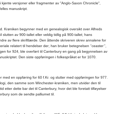
i kjente versjoner eller fragmenter av "Anglo-Saxon Chronicle",
felles manuskript.
gstid. Krøniken begynner med en genealogisk oversikt over Alfreds
slutten av 900-tallet eller veldig tidlig på 900-tallet; hans
dre av flere skriftlærde. Den åttende skriveren skrev annalene for
le relatert til hendelser der; han bruker betegnelsen ‘’ceaster’’,
gen for 924, ble overført til Canterbury en gang på begynnelsen av
anuskriptet. Den siste oppføringen i folkespråket er for 1070.
r med en oppføring for 60 f.Kr. og slutter med oppføringen for 977.
alogi, den samme som Winchester-krøniken, men utvider den til
 etter dette bar det til Canterbury, hvor det ble foretatt tilføyelser
bury som de sendte palliumet til.