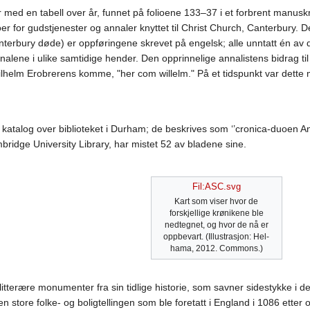
r med en tabell over år, funnet på folioene 133–37 i et forbrent manusk
er for gudstjenester og annaler knyttet til Christ Church, Canterbury. D
nterbury døde) er oppføringene skrevet på engelsk; alle unntatt én av d
annalene i ulike samtidige hender. Den opprinnelige annalistens bidrag t
ilhelm Erobrerens komme, "her com willelm." På et tidspunkt var dette 
atalog over biblioteket i Durham; de beskrives som ‘’cronica-duoen Anglica
bridge University Library, har mistet 52 av bladene sine.
Fil:ASC.svg
Kart som viser hvor de
forskjellige krønikene ble
nedtegnet, og hvor de nå er
oppbevart. (Illustrasjon: Hel-
hama, 2012. Commons.)
itterære monumenter fra sin tidlige historie, som savner sidestykke i d
store folke- og boligtellingen som ble foretatt i England i 1086 etter 