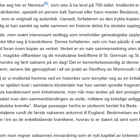
[6]
rke seg her er Nennius
, som sies å ha levd på 700-tallet. Imidlertid e
kribenter, spesielt en person kalt Samuel eller hans mester Beulanus, so
om er originalt og autentisk. Uansett, forfatteren av den trykte kopie
lig at han samlet og satte sammen sin historie delvis fra skotske oppteg
rrende, men svært interessant vedlegg som inneholder genealogiske op
e tillot seg å transkribere. Denne forfatteren, selv om han påstår å være
ed foran noen kopier av verket. Verket er en naiv sammensetning uten kri
id, magiske villfarelser og de mirakuløse bedriftene til St. Germain og St
hundre og førti saksere på en dag! Det er bemerkelsesverdig at denne f
nn, senere ble gjenopplivet i all sin prakt av Geoffrey av Monmouth i
 vi imidlertid fremme ved en historiker som benytter seg av en kritisk h
r sjelden kost i samtidens klosterlatin har han samlet spredte fragment
ligvis karakterisert som kirkehistorie, men når man tenker på den posis
sket over den sammenblandingen av sivile, militære og kirkelige anlig
ksiske krønike". Mange passasjer herfra er utvilsomt hentet fra Beda - 
ljene rundt de første sakseres ankomst til England. Beskrivelsen av B
e i tre av de enkeltstående krønikene, hvorav to er datert så sent som
om man regner saksernes innvandring som et nytt kapittel av britenes k