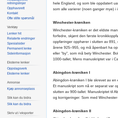
hele England, og som ble oppdatert uavh
retningslinjer
Opphavsrett
som alle varierer (noen ganger mye) i i
Kontakt
Ofte stilte spørsmål
Winchester-krøniken
Verktøy
Winchester-krøniken er det eldste manus
Lenker hit
forfedre, skjønt den første kronikkoppfør
Relaterte endringer
oppføringer opphører i slutten av 891, 
Spesialsider
årene 925–955, og må åpenbart ha oppho
Permanent lenke
eller "by", som må bety Winchester. Bo
Sideinformasjon
1000-tallet, Mens manuskriptet var i Can
Eksterne lenker
Oppslagsverk
Abingdon-krøniken I
Eksterne lenker
Abingdon-krøniken I ble skrevet av en 
Annonse
Et manuskript som nå er separat var o
Kjøp annonseplass
slutten av 900-tallet. Manuskriptet til A
og korrigeringer. Som med Winchester-
Slik kan du bidra
Slik kan du bidra
Abingdon-krøniken II
Skriv ut / eksporter