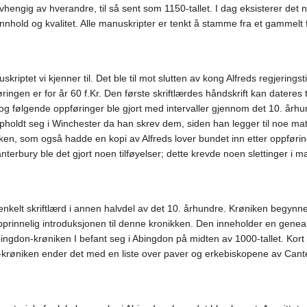
engig av hverandre, til så sent som 1150-tallet. I dag eksisterer det n
nnhold og kvalitet. Alle manuskripter er tenkt å stamme fra et gammelt 
kriptet vi kjenner til. Det ble til mot slutten av kong Alfreds regjerin
ingen er for år 60 f.Kr. Den første skriftlærdes håndskrift kan dateres til 
og følgende oppføringer ble gjort med intervaller gjennom det 10. århun
ldt seg i Winchester da han skrev dem, siden han legger til noe materia
ken, som også hadde en kopi av Alfreds lover bundet inn etter oppførin
terbury ble det gjort noen tilføyelser; dette krevde noen slettinger i m
enkelt skriftlærd i annen halvdel av det 10. århundre. Krøniken begynne
pprinnelig introduksjonen til denne kronikken. Den inneholder en gene
bingdon-krøniken I befant seg i Abingdon på midten av 1000-tallet. Kort tid
krøniken ender det med en liste over paver og erkebiskopene av Canter