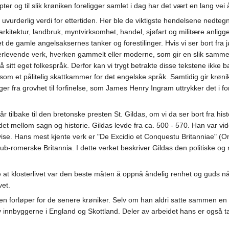
r og til slik krøniken foreligger samlet i dag har det vært en lang vei 
vurderlig verdi for ettertiden. Her ble de viktigste hendelsene nedtegne
arkitektur, landbruk, myntvirksomhet, handel, sjøfart og militære anlig
det de gamle angelsaksernes tanker og forestilinger. Hvis vi ser bort fra 
erlevende verk, hverken gammelt eller moderne, som gir en slik sammen
sitt eget folkespråk. Derfor kan vi trygt betrakte disse tekstene ikke
å som et pålitelig skattkammer for det engelske språk. Samtidig gir krø
 fra grovhet til forfinelse, som James Henry Ingram uttrykker det i for
år tilbake til den bretonske presten St. Gildas, om vi da ser bort fra 
t mellom sagn og historie. Gildas levde fra ca. 500 - 570. Han var vide
ise. Hans mest kjente verk er "De Excidio et Conquestu Britanniae" (O
 sub-romerske Britannia. I dette verket beskriver Gildas den politiske o
e at klosterlivet var den beste måten å oppnå åndelig renhet og guds n
vet.
 forløper for de senere krøniker. Selv om han aldri satte sammen en ord
 innbyggerne i England og Skottland. Deler av arbeidet hans er også t