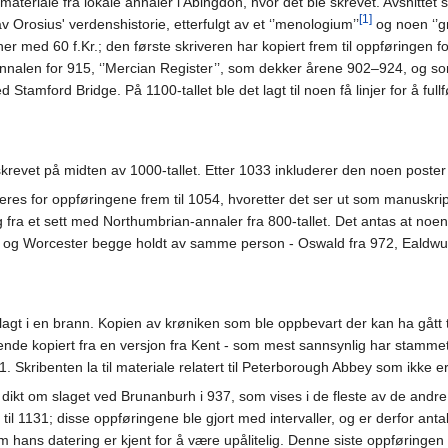
smateriale fra lokale annaler i Abingdon, hvor det ble skrevet. Avsnitte
[1]
Orosius' verdenshistorie, etterfulgt av et ‘’menologium’’
og noen ‘’g
r med 60 f.Kr.; den første skriveren har kopiert frem til oppføringen f
annalen for 915, ‘’Mercian Register’’, som dekker årene 902–924, og s
 Stamford Bridge. På 1100-tallet ble det lagt til noen få linjer for å ful
t skrevet på midten av 1000-tallet. Etter 1033 inkluderer den noen poster
iseres for oppføringene frem til 1054, hvoretter det ser ut som manusk
og fra et sett med Northumbrian-annaler fra 800-tallet. Det antas at no
rk og Worcester begge holdt av samme person - Oswald fra 972, Ealdwul
lagt i en brann. Kopien av krøniken som ble oppbevart der kan ha gått tap
elatende kopiert fra en versjon fra Kent - som mest sannsynlig har stamm
21. Skribenten la til materiale relatert til Peterborough Abbey som ikke e
et dikt om slaget ved Brunanburh i 937, som vises i de fleste av de andr
l 1131; disse oppføringene ble gjort med intervaller, og er derfor antak
hans datering er kjent for å være upålitelig. Denne siste oppføringen