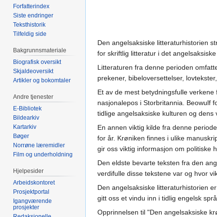
Forfatterindex
Siste endringer
Teksthistorik
Tilfeldig side
Den angelsaksiske litteraturhistorien st
Bakgrunnsmateriale
for skriftlig litteratur i det angelsaks
Biografisk oversikt
Litteraturen fra denne perioden omfattet
Skjaldeoversikt
prekener, bibeloversettelser, lovtekster
Artikler og bokomtaler
Et av de mest betydningsfulle verkene f
Andre tjenester
nasjonalepos i Storbritannia. Beowulf f
E-Bibliotek
tidlige angelsaksiske kulturen og dens 
Bildearkiv
Kartarkiv
En annen viktig kilde fra denne period
Bøger
for år. Krøniken finnes i ulike manuskri
Norrøne læremidler
gir oss viktig informasjon om politiske
Film og underholdning
Den eldste bevarte teksten fra den ange
Hjelpesider
verdifulle disse tekstene var og hvor v
Arbeidskontoret
Den angelsaksiske litteraturhistorien e
Prosjektportal
gitt oss et vindu inn i tidlig engelsk spr
Igangværende
prosjekter
Opprinnelsen til "Den angelsaksiske krøn
Redaksjonelle