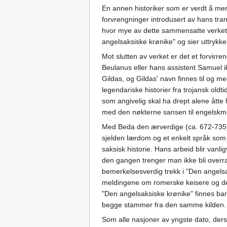
En annen historiker som er verdt å me
forvrengninger introdusert av hans trans
hvor mye av dette sammensatte verket s
angelsaksiske krønike" og sier uttrykke
Mot slutten av verket er det et forvi
Beulanus eller hans assistent Samuel ikk
Gildas, og Gildas' navn finnes til og m
legendariske historier fra trojansk oldt
som angivelig skal ha drept alene åtte 
med den nøkterne sansen til engelskme
Med Beda den ærverdige (ca. 672-735) er
sjelden lærdom og et enkelt språk som e
saksisk historie. Hans arbeid blir van
den gangen trenger man ikke bli overra
bemerkelsesverdig trekk i "Den angelsa
meldingene om romerske keisere og deta
"Den angelsaksiske krønike" finnes bar
begge stammer fra den samme kilden.
Som alle nasjoner av yngste dato, ders