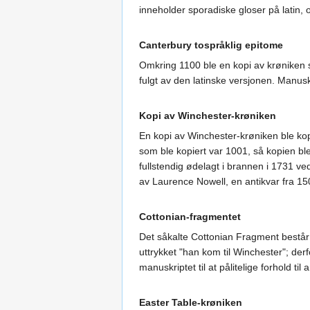
inneholder sporadiske gloser på latin, 
Canterbury tospråklig epitome
Omkring 1100 ble en kopi av krøniken 
fulgt av den latinske versjonen. Manus
Kopi av Winchester-krøniken
En kopi av Winchester-krøniken ble kopi
som ble kopiert var 1001, så kopien ble
fullstendig ødelagt i brannen i 1731 
av Laurence Nowell, en antikvar fra 150
Cottonian-fragmentet
Det såkalte Cottonian Fragment består 
uttrykket "han kom til Winchester"; der
manuskriptet til at pålitelige forhold ti
Easter Table-krøniken