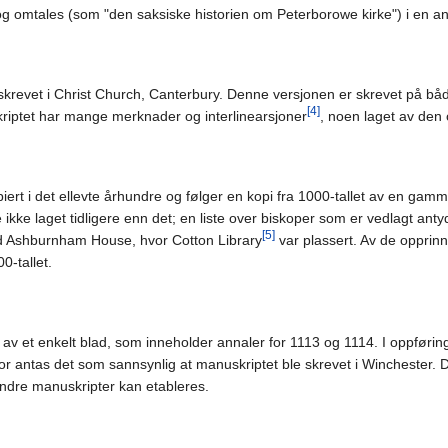
og omtales (som "den saksiske historien om Peterborowe kirke") i en an
skrevet i Christ Church, Canterbury. Denne versjonen er skrevet på b
[4]
kriptet har mange merknader og interlinearsjoner
, noen laget av den
ert i det ellevte århundre og følger en kopi fra 1000-tallet av en gam
 ikke laget tidligere enn det; en liste over biskoper som er vedlagt ant
[5]
ved Ashburnham House, hvor Cotton Library
var plassert. Av de opprinne
0-tallet.
av et enkelt blad, som inneholder annaler for 1113 og 1114. I oppføring
for antas det som sannsynlig at manuskriptet ble skrevet i Winchester. D
l andre manuskripter kan etableres.