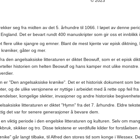
© 2023
rekker seg fra midten av det 5. århundre til 1066. I løpet av denne peri
iske England. Det er bevart rundt 400 manuskripter som gir oss et innblik
 flere ulike sjangre og emner. Blant de mest kjente var episk diktning, 
, krøniker, gåter og mer.
ra den angelsaksiske litteraturen er diktet Beowulf, som er et episk dik
orteller historien om helten Beowulf og hans kamper mot ulike monstre. Di
verdier.
en er "Den angelsaksiske krønike". Det er et historisk dokument som be
pter, og de ulike versjonene er nyttige i arbeidet med å rette opp feil fr
 hendelser, kongelige slekter, invasjoner og andre historiske begivenhet
lsaksiske litteraturen er diktet "Hymn" fra det 7. århundre. Eldre tekst
iktig det var for senere generasjoner å bevare dem.
r en viktig periode i den engelske litteraturen og kulturen. Selv om ma
åkbruk, skikker og tro. Disse tekstene er verdifulle kilder for forståelsen a
ike" går langt tilbake, til Alfred den stores tid som konge i Wessex. Det