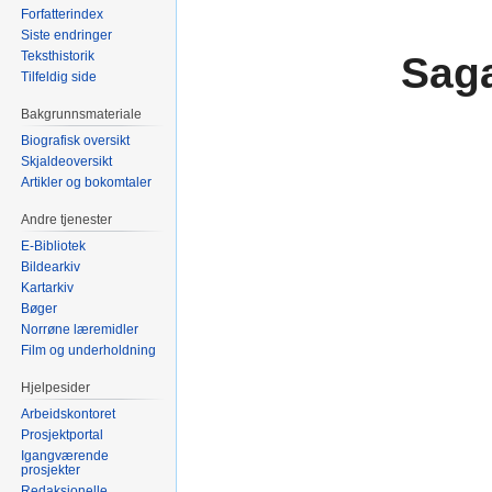
Forfatterindex
Siste endringer
Teksthistorik
Saga
Tilfeldig side
Bakgrunnsmateriale
Biografisk oversikt
Skjaldeoversikt
Artikler og bokomtaler
Andre tjenester
E-Bibliotek
Bildearkiv
Kartarkiv
Bøger
Norrøne læremidler
Film og underholdning
Hjelpesider
Arbeidskontoret
Prosjektportal
Igangværende
prosjekter
Redaksjonelle