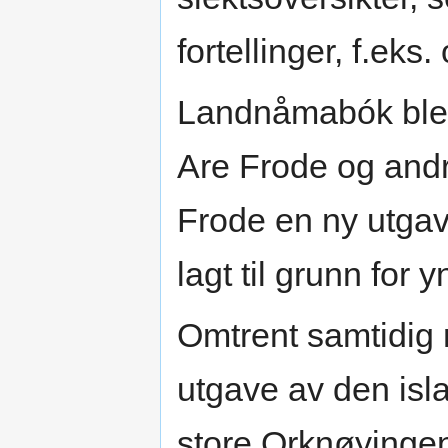
fortellinger, f.ek
Landnåmabók ble n
Are Frode og and
Frode en ny utgav
lagt til grunn for 
Omtrent samtidig 
utgave av den is
store Orknøyingen