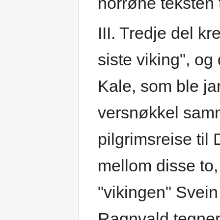
norrøne teksten 
III. Tredje del k
siste viking", o
Kale, som ble ja
versnøkkel samm
pilgrimsreise til
mellom disse to
"vikingen" Svein
Ragnvald tegner 