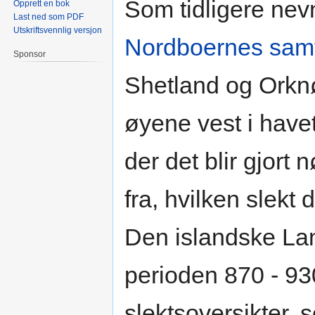
Som tidligere nevnt
Opprett en bok
Last ned som PDF
Utskriftsvennlig versjon
Nordboernes sam
Sponsor
Shetland og Orkn
øyene vest i have
der det blir gjort
fra, hvilken slekt 
Den islandske La
perioden 870 - 93
slektsoversikter, s