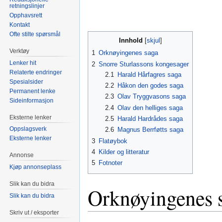
retningslinjer
Opphavsrett
Kontakt
Ofte stilte spørsmål
Innhold
Verktøy
1
Orknøyingenes saga
Lenker hit
2
Snorre Sturlassons kongesager
Relaterte endringer
2.1
Harald Hårfagres saga
Spesialsider
2.2
Håkon den godes saga
Permanent lenke
2.3
Olav Tryggvasons saga
Sideinformasjon
2.4
Olav den helliges saga
Eksterne lenker
2.5
Harald Hardrådes saga
Oppslagsverk
2.6
Magnus Berrføtts saga
Eksterne lenker
3
Flatøybok
4
Kilder og litteratur
Annonse
5
Fotnoter
Kjøp annonseplass
Slik kan du bidra
Orknøyingenes 
Slik kan du bidra
Skriv ut / eksporter