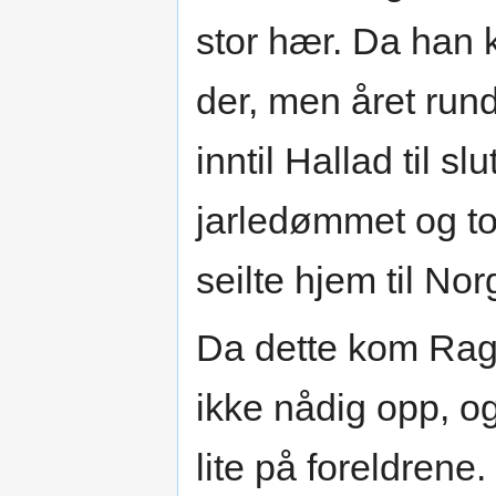
stor hær. Da han 
der, men året rund
inntil Hallad til sl
jarledømmet og tok
seilte hjem til Nor
Da dette kom Ragn
ikke nådig opp, o
lite på foreldren