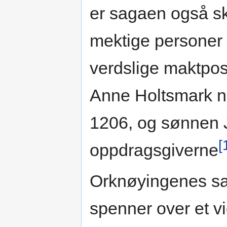
er sagaen også skr
mektige personer 
verdslige maktposi
Anne Holtsmark ne
1206, og sønnen J
[
oppdragsgiverne
Orknøyingenes sa
spenner over et v