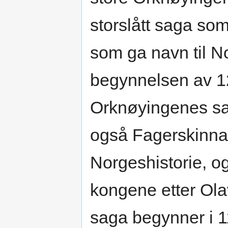
storslått saga so
som ga navn til No
begynnelsen av 12
Orknøyingenes sag
også Fagerskinna,
Norgeshistorie, 
kongene etter Olav
saga begynner i 11