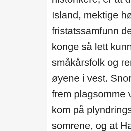
Island, mektige hø
fristatssamfunn d
konge så lett kun
småkårsfolk og re
øyene i vest. Snor
frem plagsomme v
kom på plyndrings
somrene, og at Hara