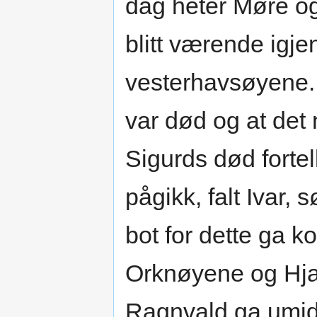
dag heter Møre og
blitt værende igjen
vesterhavsøyene. 
var død og at det 
Sigurds død fortel
pågikk, falt Ivar,
bot for dette ga ko
Orknøyene og Hjalt
Ragnvald ga umidd