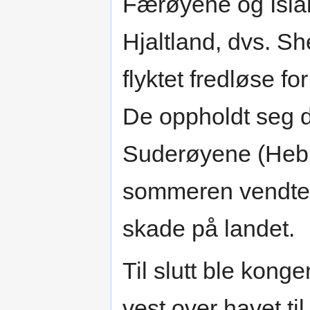
Færøyene og Island
Hjaltland, dvs. 
flyktet fredløse fo
De oppholdt seg 
Suderøyene (Hebr
sommeren vendte d
skade på landet.
Til slutt ble kong
vest over havet til