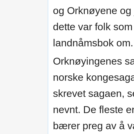
og Orknøyene og j
dette var folk so
landnåmsbok om.
Orknøyingenes s
norske kongesaga
skrevet sagaen, s
nevnt. De fleste e
bærer preg av å v