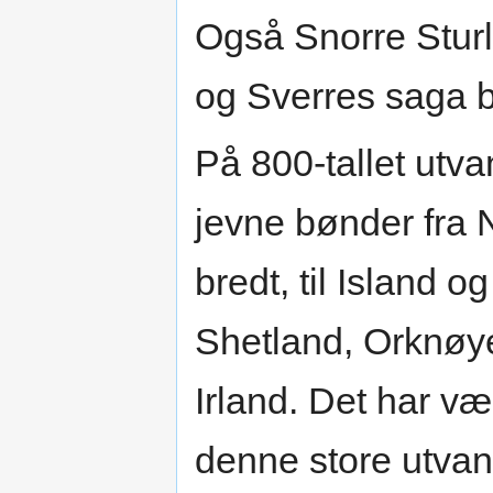
Også Snorre Stur
og Sverres saga bl
På 800-tallet utv
jevne bønder fra 
bredt, til Island o
Shetland, Orknøy
Irland. Det har vær
denne store utvand