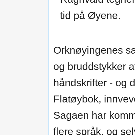
tid på Øyene.
Orknøyingenes sa
og bruddstykker av 
håndskrifter - og d
Flatøybok, innve
Sagaen har kommet
flere språk, og s