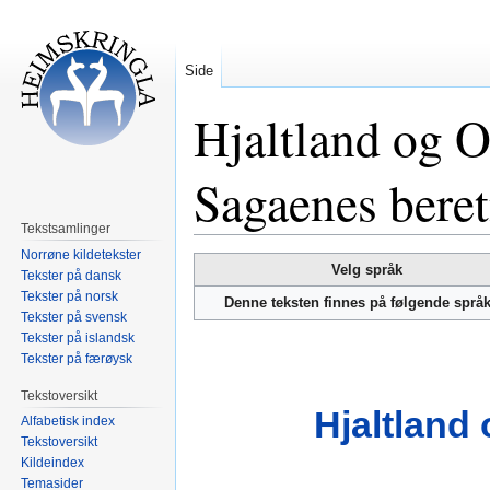
Side
Hjaltland og O
Sagaenes beret
Tekstsamlinger
Norrøne kildetekster
Hopp
Hopp
Velg språk
Tekster på dansk
til
til
Tekster på norsk
Denne teksten finnes på følgende språ
navigering
søk
Tekster på svensk
Tekster på islandsk
Tekster på færøysk
Tekstoversikt
Hjaltland
Alfabetisk index
Tekstoversikt
Kildeindex
Temasider