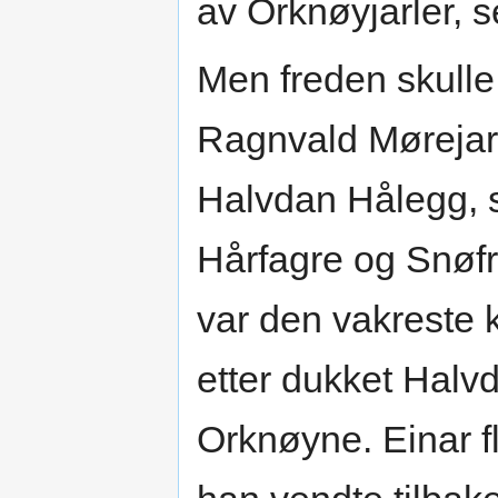
av Orknøyjarler, s
Men freden skulle
Ragnvald Mørejar
Halvdan Hålegg, 
Hårfagre og Snøfr
var den vakreste 
etter dukket Halv
Orknøyne. Einar f