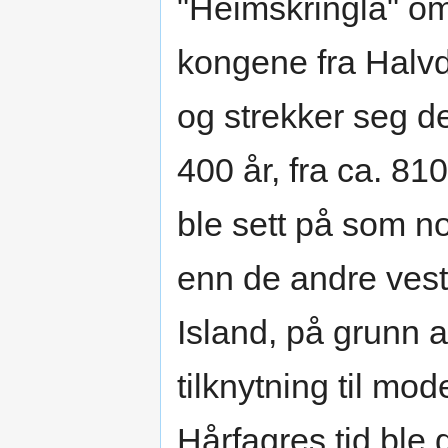
"Heimskringla" o
kongene fra Halvd
og strekker seg d
400 år, fra ca. 81
ble sett på som n
enn de andre ves
Island, på grunn a
tilknytning til mod
Hårfagres tid ble 