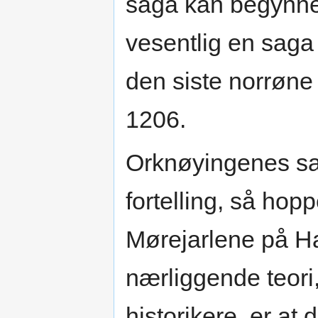
saga kan begynne.
vesentlig en saga 
den siste norrøne
1206.
Orknøyingenes sa
fortelling, så hopp
Mørejarlene på Ha
nærliggende teori,
historikere, er at 