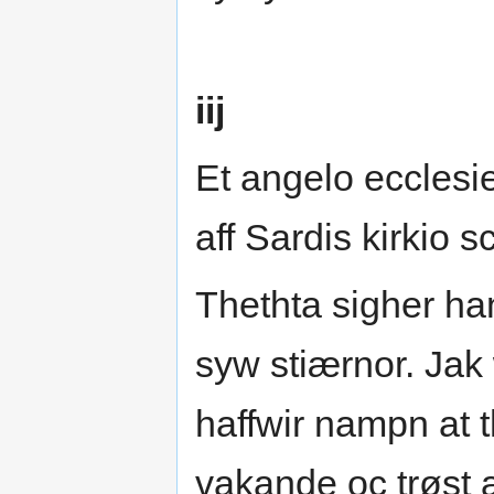
iij
Et angelo ecclesi
aff Sardis kirkio scr
Thethta sigher h
syw stiærnor. Jak
haffwir nampn at t
vakande oc trøst