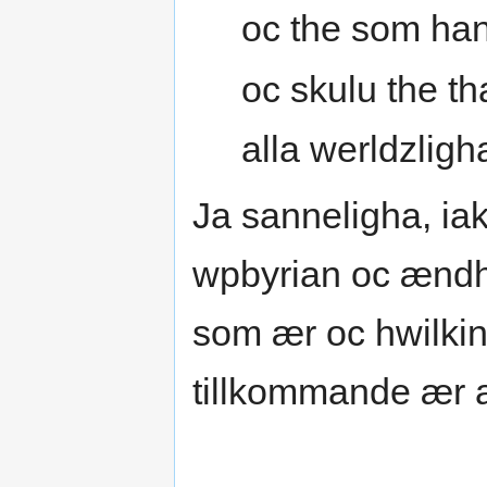
oc the som ha
oc skulu the th
alla werldzligha
Ja sanneligha, ia
wpbyrian oc ændh
som ær oc hwilki
tillkommande ær 