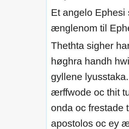
Et angelo Ephesi s
ænglenom til Ephe
Thethta sigher ha
høghra handh hwi
gyllene lyusstaka.
ærffwode oc thit t
onda oc frestade 
apostolos oc ey æ