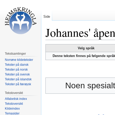
Side
Johannes' åpe
Hopp
Hopp
Velg språk
til
til
Tekstsamlinger
Denne teksten finnes på følgende språ
navigering
søk
Norrøne kildetekster
Tekster på dansk
Tekster på norsk
Tekster på svensk
Tekster på islandsk
Noen spesialt
Tekster på færøysk
Tekstoversikt
Alfabetisk index
Tekstoversikt
Kildeindex
Temasider