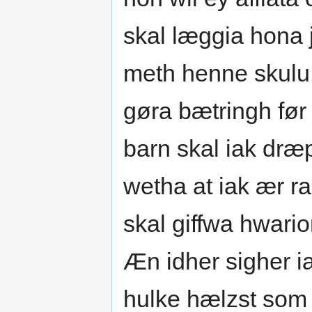
skal læggia hona
meth henne skulu 
gøra bætringh før
barn skal iak dræp
wetha at iak ær r
skal giffwa hwari
Æn idher sigher i
hulke hælzst som