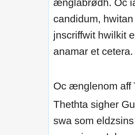
ænglabrødh. Oc i
candidum, hwitan 
jnscriffwit hwilki
anamar et cetera.
Oc ænglenom aff Ty
Thethta sigher G
swa som eldzsins 