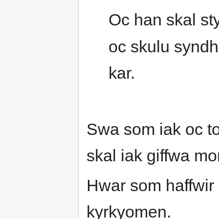
Oc han skal sty
oc skulu syndh
kar.
Swa som iak oc t
skal iak giffwa m
Hwar som haffwir 
kyrkyomen.