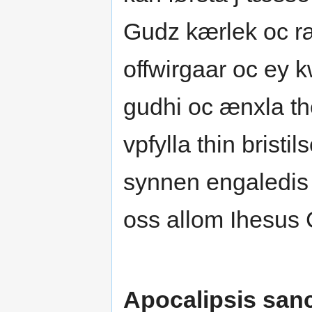
Gudz kærlek oc r
offwirgaar oc ey 
gudhi oc ænxla th
vpfylla thin bristi
synnen engaledis 
oss allom Ihesus 
Apocalipsis sanc