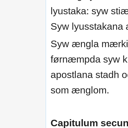
lyustaka: syw stiæ
Syw lyusstakana æ
Syw ængla mærkia
førnæmpda syw kir
apostlana stadh o
som ænglom.
Capitulum secu