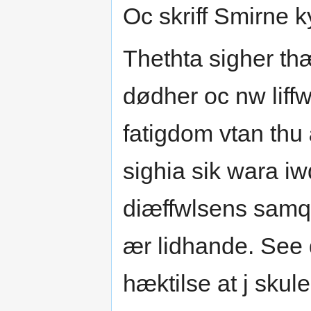
Oc skriff Smirne 
Thethta sigher th
dødher oc nw liffwi
fatigdom vtan thu
sighia sik wara i
diæffwlsens samq
ær lidhande. See 
hæktilse at j skule