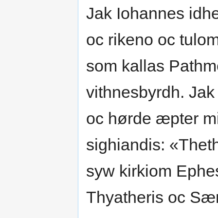
Jak Iohannes idher
oc rikeno oc tulom
som kallas Pathm
vithnesbyrdh. Ja
oc hørde æpter mi
sighiandis: «Theth
syw kirkiom Ephe
Thyatheris oc Sær