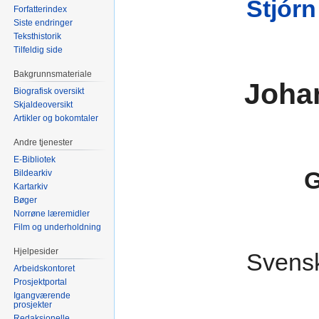
Stjórn
Forfatterindex
Siste endringer
Teksthistorik
Tilfeldig side
Bakgrunnsmateriale
Joha
Biografisk oversikt
Skjaldeoversikt
Artikler og bokomtaler
Andre tjenester
E-Bibliotek
G
Bildearkiv
Kartarkiv
Bøger
Norrøne læremidler
Film og underholdning
Hjelpesider
Svensk
Arbeidskontoret
Prosjektportal
Igangværende
prosjekter
Redaksjonelle