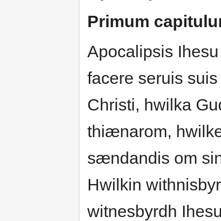
Primum capitul
Apocalipsis Ihesu 
facere seruis sui
Christi, hwilka 
thiænarom, hwilke
sændandis om sin
Hwilkin withnisby
witnesbyrdh Ihesu