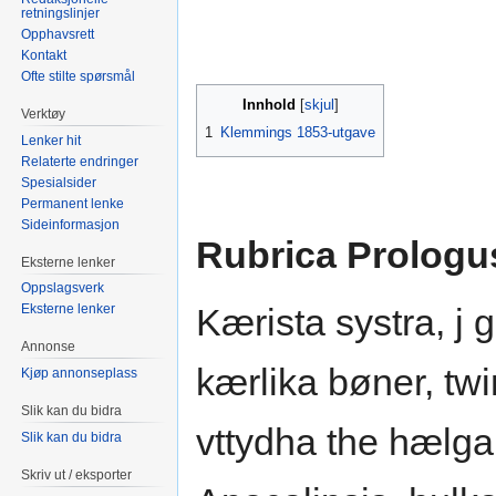
retningslinjer
Opphavsrett
Kontakt
Ofte stilte spørsmål
Innhold
Verktøy
1
Klemmings 1853-utgave
Lenker hit
Relaterte endringer
Spesialsider
Permanent lenke
Sideinformasjon
Rubrica Prologu
Eksterne lenker
Oppslagsverk
Eksterne lenker
Kærista systra, j 
Annonse
kærlika bøner, tw
Kjøp annonseplass
Slik kan du bidra
vttydha the hælga
Slik kan du bidra
Skriv ut / eksporter