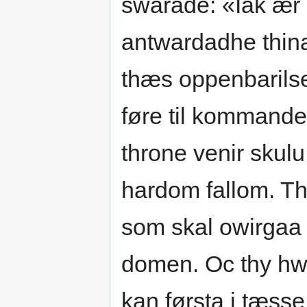
swarade: «Iak ær
antwardadhe thina
thæs oppenbarilsen
føre til kommand
throne venir skulu
hardom fallom. Th
som skal owirgaa 
domen. Oc thy hw
kan førsta j tæss