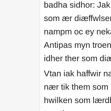
badha sidhor: Jak
som ær diæffwlse
nampm oc ey neka
Antipas myn troe
idher ther som di
Vtan iak haffwir na
nær tik them som
hwilken som lærd