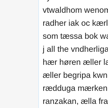
vtwaldhom wenom 
radher iak oc kær
som tæssa bok wa
j all the vndherli
hær høren æller l
æller begripa kwn
rædduga mærken o
ranzakan, ælla fr