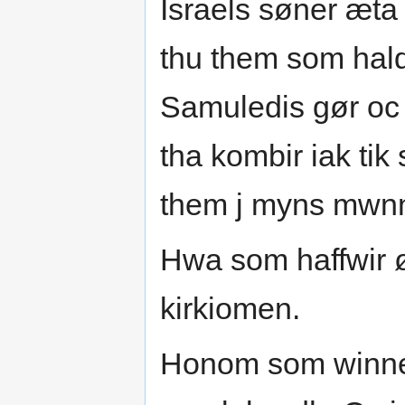
Israels søner æta 
thu them som hal
Samuledis gør oc 
tha kombir iak tik
them j myns mwn
Hwa som haffwir 
kirkiomen.
Honom som winner v