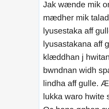
Jak wænde mik om
mædher mik tala
lyusestaka aff gul
lyusastakana aff 
klæddhan j hwita
bwndnan widh sp
lindha aff gulle.
lukka waro hwite 