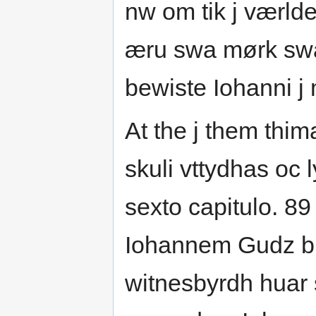
nw om tik j værld
æru swa mørk swa
bewiste Iohanni j
At the j them thi
skuli vttydhas oc 
sexto capitulo. 89
Iohannem Gudz b
witnesbyrdh huar