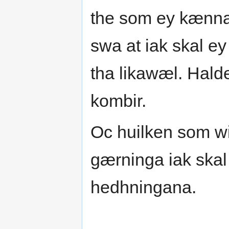
the som ey kænna
swa at iak skal e
tha likawæl. Halden
kombir.
Oc huilken som w
gærninga iak skal
hedhningana.