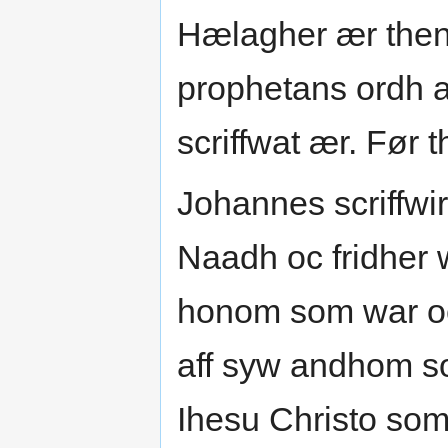
Hælagher ær then
prophetans ordh a
scriffwat ær. Før 
Johannes scriffwir
Naadh oc fridher 
honom som war o
aff syw andhom so
Ihesu Christo som 