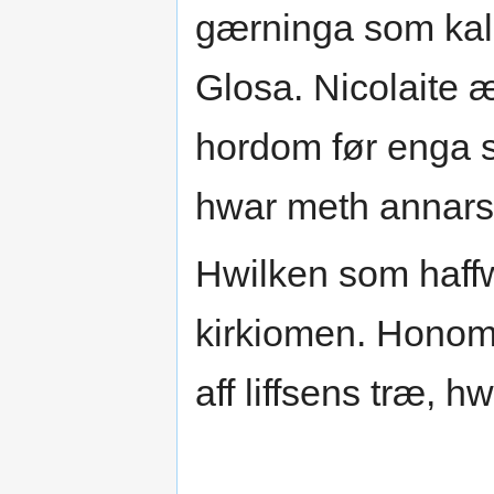
gærninga som kall
Glosa. Nicolaite 
hordom før enga s
hwar meth annars g
Hwilken som haffw
kirkiomen. Honom 
aff liffsens træ, 