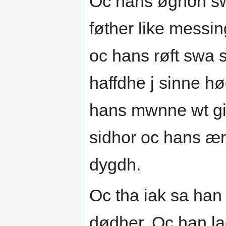
Oc hans øghon sw
føther like mess
oc hans røft swa
haffdhe j sinne h
hans mwnne wt g
sidhor oc hans æn
dygdh.
Oc tha iak sa han 
dødher. Oc han l