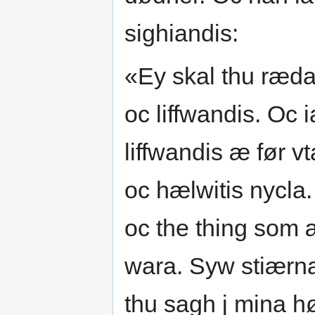
sighiandis:
«Ey skal thu rædas
oc liffwandis. Oc 
liffwandis æ før v
oc hælwitis nycla.
oc the thing som 
wara. Syw stiærna
thu sagh j mina h