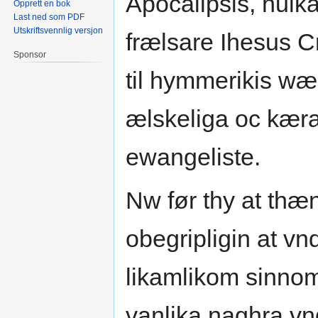
Apocalipsis, hulk
Opprett en bok
Last ned som PDF
Utskriftsvennlig versjon
frælsare Ihesus C
Sponsor
til hymmerikis w
ælskeliga oc kæra
ewangeliste.
Nw før thy at th
obegripligin at vn
likamlikom sinnom,
vanlika naghra v