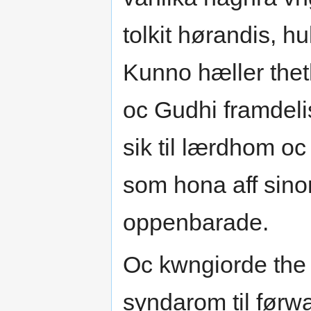
tolkit hørandis, hu
Kunno hæller thet
oc Gudhi framdel
sik til lærdhom oc
som hona aff sino
oppenbarade.
Oc kwngiorde the h
syndarom til førw