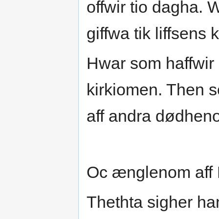
offwir tio dagha. 
giffwa tik liffsens 
Hwar som haffwir 
kirkiomen. Then 
aff andra dødhen
Oc ænglenom aff P
Thethta sigher h