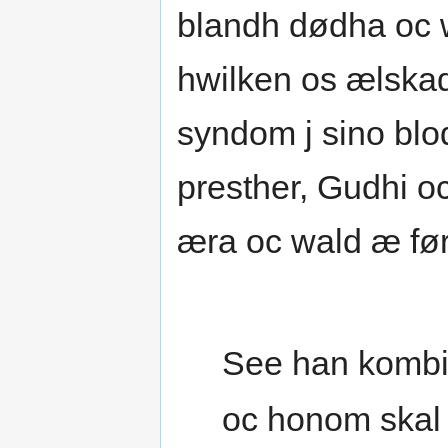
blandh dødha oc 
hwilken os ælska
syndom j sino blo
presther, Gudhi o
æra oc wald æ fø
See han kombi
oc honom skal