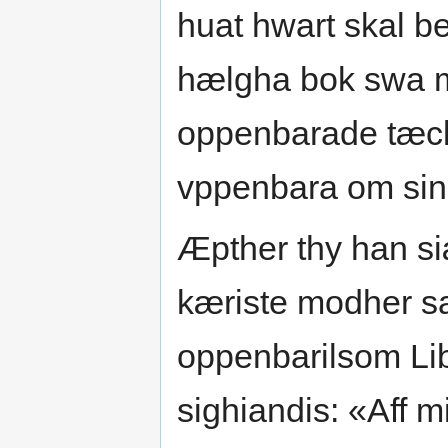
huat hwart skal b
hælgha bok swa mi
oppenbarade tæck
vppenbara om sin
Æpther thy han siæ
kæriste modher sa
oppenbarilsom Li
sighiandis: «Aff 