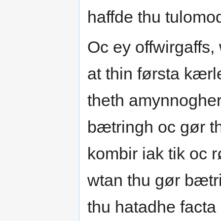
haffde thu tulomo
Oc ey offwirgaffs, 
at thin førsta kærl
theth amynnogher
bætringh oc gør t
kombir iak tik oc 
wtan thu gør bætri
thu hatadhe facta