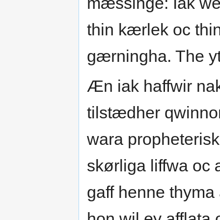
mæssinge: Iak wet
thin kærlek oc thi
gærningha. The ytt
Æn iak haffwir nako
tilstædher qwinno
wara propheterisk
skørliga liffwa oc
gaff henne thyma 
hon wil ey afflata