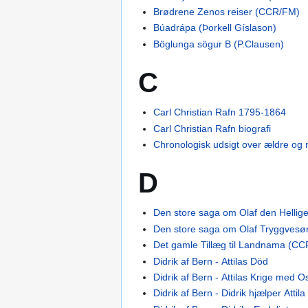
Brødrene Zenos reiser (CCR/FM)
Búadrápa (Þorkell Gíslason)
Böglunga sögur B (P.Clausen)
C
Carl Christian Rafn 1795-1864
Carl Christian Rafn biografi
Chronologisk udsigt over ældre og 
D
Den store saga om Olaf den Hellig
Den store saga om Olaf Tryggvesø
Det gamle Tillæg til Landnama (C
Didrik af Bern - Attilas Död
Didrik af Bern - Attilas Krige med 
Didrik af Bern - Didrik hjælper Attil