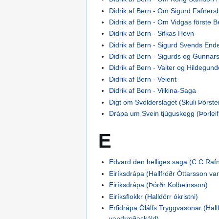
Didrik af Bern - Om Sigurd Fafne
Didrik af Bern - Om Vidgas förste Be
Didrik af Bern - Sifkas Hevn
Didrik af Bern - Sigurd Svends Ende
Didrik af Bern - Sigurds og Gunnar
Didrik af Bern - Valter og Hildegun
Didrik af Bern - Velent
Didrik af Bern - Vilkina-Saga
Digt om Svolderslaget (Skúli Þórste
Drápa um Svein tjúguskegg (Þorleif
E
Edvard den helliges saga (C.C.Raf
Eiríksdrápa (Hallfröðr Óttarsson v
Eiríksdrápa (Þórðr Kolbeinsson)
Eiríksflokkr (Halldórr ókristni)
Erfidrápa Ólálfs Tryggvasonar (Hall
vandræðaskáld)