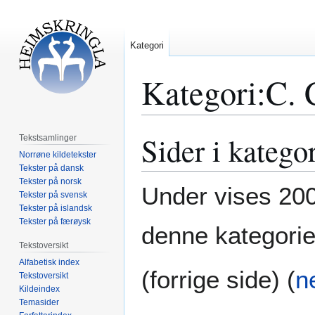
Kategori
Kategori
:
C. 
Sider i katego
Hopp
Hopp
Tekstsamlinger
til
til
Norrøne kildetekster
navigering
søk
Tekster på dansk
Tekster på norsk
Under vises 200 
Tekster på svensk
Tekster på islandsk
Tekster på færøysk
denne kategorie
Tekstoversikt
Alfabetisk index
(forrige side) (
n
Tekstoversikt
Kildeindex
Temasider