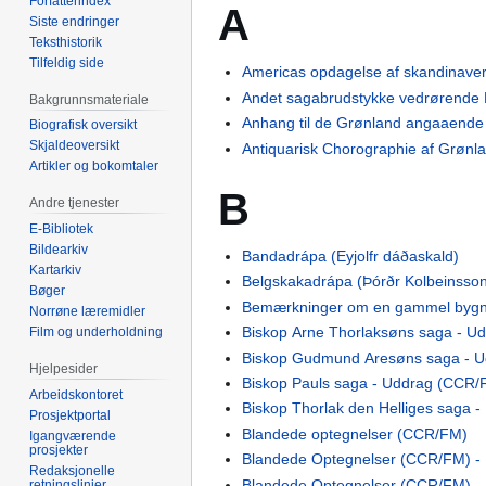
Forfatterindex
A
Siste endringer
Teksthistorik
Tilfeldig side
Americas opdagelse af skandinaver
Andet sagabrudstykke vedrørende
Bakgrunnsmateriale
Anhang til de Grønland angaaend
Biografisk oversikt
Skjaldeoversikt
Antiquarisk Chorographie af Grøn
Artikler og bokomtaler
B
Andre tjenester
E-Bibliotek
Bildearkiv
Bandadrápa (Eyjolfr dáðaskald)
Kartarkiv
Belgskakadrápa (Þórðr Kolbeinsso
Bøger
Bemærkninger om en gammel bygni
Norrøne læremidler
Biskop Arne Thorlaksøns saga - 
Film og underholdning
Biskop Gudmund Aresøns saga - 
Hjelpesider
Biskop Pauls saga - Uddrag (CCR/
Arbeidskontoret
Biskop Thorlak den Helliges saga 
Prosjektportal
Blandede optegnelser (CCR/FM)
Igangværende
prosjekter
Blandede Optegnelser (CCR/FM) - 
Redaksjonelle
Blandede Optegnelser (CCR/FM) -
retningslinjer