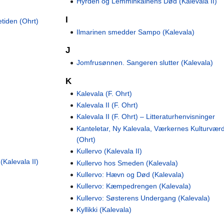
Hyrden og Lemminkäinens Død (Kalevala II)
I
tiden (Ohrt)
Ilmarinen smedder Sampo (Kalevala)
J
Jomfrusønnen. Sangeren slutter (Kalevala)
K
Kalevala (F. Ohrt)
Kalevala II (F. Ohrt)
Kalevala II (F. Ohrt) – Litteraturhenvisninger
Kanteletar, Ny Kalevala, Værkernes Kulturværd
(Ohrt)
Kullervo (Kalevala II)
Kalevala II)
Kullervo hos Smeden (Kalevala)
Kullervo: Hævn og Død (Kalevala)
Kullervo: Kæmpedrengen (Kalevala)
Kullervo: Søsterens Undergang (Kalevala)
Kyllikki (Kalevala)