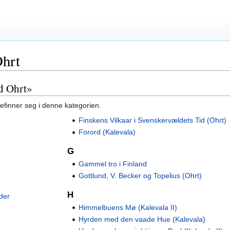
Ohrt
nd Ohrt»
befinner seg i denne kategorien.
Finskens Vilkaar i Svenskervældets Tid (Ohrt)
Forord (Kalevala)
G
Gammel tro i Finland
Gottlund, V. Becker og Topelius (Ohrt)
H
der
Himmelbuens Mø (Kalevala II)
Hyrden med den vaade Hue (Kalevala)