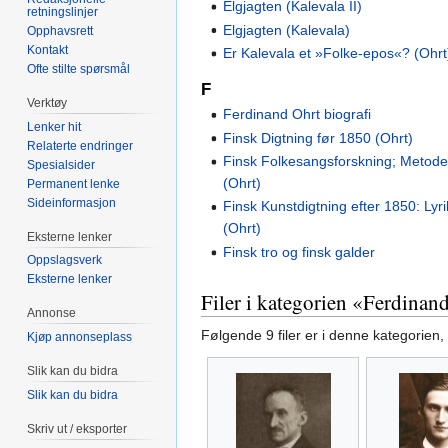
Elgjagten (Kalevala II)
retningslinjer
Elgjagten (Kalevala)
Opphavsrett
Kontakt
Er Kalevala et »Folke-epos«? (Ohrt
Ofte stilte spørsmål
F
Verktøy
Ferdinand Ohrt biografi
Lenker hit
Finsk Digtning før 1850 (Ohrt)
Relaterte endringer
Finsk Folkesangsforskning; Metode
Spesialsider
(Ohrt)
Permanent lenke
Sideinformasjon
Finsk Kunstdigtning efter 1850: Lyr
(Ohrt)
Eksterne lenker
Finsk tro og finsk galder
Oppslagsverk
Eksterne lenker
Filer i kategorien «Ferdinan
Annonse
Følgende 9 filer er i denne kategorien, a
Kjøp annonseplass
Slik kan du bidra
Slik kan du bidra
Skriv ut / eksporter