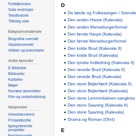
Forfatterindex
D
Siste endringer
De lærde og Folkesangen i Svenske
Teksthistorik
Den anden Harpe (Kalevala)
Tilfeldig side
Den anden Merseburgerformel
Bakgrunnsmateriale
Den første Harpe (Kalevala)
Biografisk oversikt
Den første Merseburgerformel
Skjaldeoversikt
Den kolde Brud (Kalevala II)
Artikler og bokomtaler
Den kolde Brud (Kalevala)
Andre tjenester
Den lyriske Indledning (Kalevala II)
E-Bibliotek
Den røvede Brud (Kalevala II)
Bildearkiv
Den røvede Brud (Kalevala)
Kartarkiv
Den store Bejlerfærd (Kalevala II)
Bøger
Den store Bejlerfærd (Kalevala)
Norrøne læremidler
Film og underholdning
Den store Lemminkäinen-sangkres (
Den store Saaning (Kalevala II)
Hjelpesider
Den store Saaning (Kalevala)
Arbeidskontoret
Drama og Roman (Ohrt)
Prosjektportal
Igangværende
E
prosjekter
Redaksjonelle