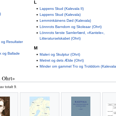
L
Lappens Skud (Kalevala II)
)
Lappens Skud (Kalevala)
Lemminkäinens Død (Kalevala)
Lönnrots Barndom og Skoleaar (Ohrt)
Lönnrots første Samlerfærd, »Kantele«,
Litteraturselskabet (Ohrt)
 og Resultater
M
ik og Ballade
Maleri og Skulptur (Ohrt)
Metret og dets Ælde (Ohrt)
Minder om gammel Tro og Trolddom (Kalevala 
d Ohrt»
v totalt 9.