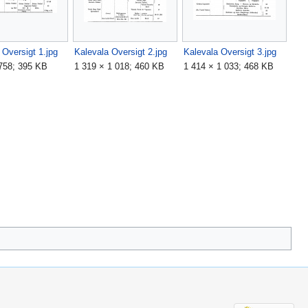
 Oversigt 1.jpg
Kalevala Oversigt 2.jpg
Kalevala Oversigt 3.jpg
758; 395 KB
1 319 × 1 018; 460 KB
1 414 × 1 033; 468 KB