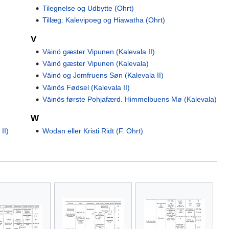
Tilegnelse og Udbytte (Ohrt)
Tillæg: Kalevipoeg og Hiawatha (Ohrt)
V
Väinö gæster Vipunen (Kalevala II)
Väinö gæster Vipunen (Kalevala)
Väinö og Jomfruens Søn (Kalevala II)
Väinös Fødsel (Kalevala II)
Väinös første Pohjafærd. Himmelbuens Mø (Kalevala)
W
Wodan eller Kristi Ridt (F. Ohrt)
II)