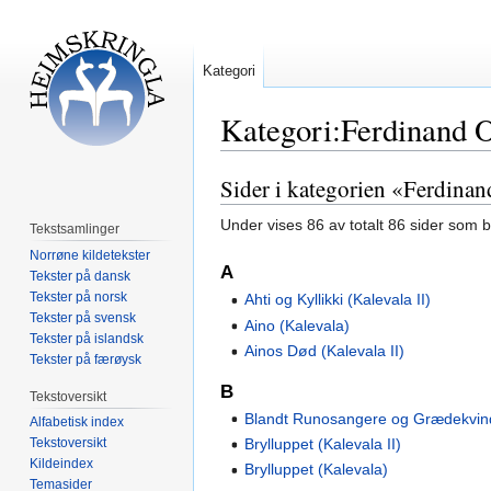
Kategori
Kategori:Ferdinand 
Sider i kategorien «Ferdina
Hopp
Hopp
til
til
Under vises 86 av totalt 86 sider som 
Tekstsamlinger
navigering
søk
Norrøne kildetekster
A
Tekster på dansk
Tekster på norsk
Ahti og Kyllikki (Kalevala II)
Tekster på svensk
Aino (Kalevala)
Tekster på islandsk
Ainos Død (Kalevala II)
Tekster på færøysk
B
Tekstoversikt
Blandt Runosangere og Grædekvin
Alfabetisk index
Brylluppet (Kalevala II)
Tekstoversikt
Kildeindex
Brylluppet (Kalevala)
Temasider