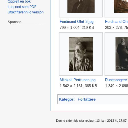
Opprett en bok
Last ned som PDF
Utskriftsvennlig versjon
Ferdinand Ohrt 3.jpg
Ferdinand Ohr
Sponsor
799 × 1 004; 219 KB
203 × 278; 7
Miihkali Perttunen.jpg
Runesangere 
1 542 × 2 161; 365 KB
1 349 × 2 09
Kategori
:
Forfattere
Denne siden ble sist redigert 13. jan. 2013 kl. 17:07.