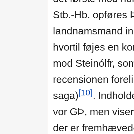
Stb.-Hb. opføres 
landnamsmand in
hvortil føjes en k
mod Steinólfr, so
recensionen forel
[10]
saga)
. Indhol
vor GÞ, men viser d
der er fremhævede 