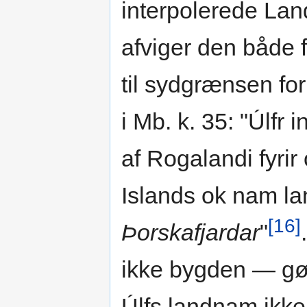
interpolerede La
afviger den både 
til sydgrænsen fo
i Mb. k. 35: "Úlfr 
af Rogalandi fyrir 
Islands ok nam l
[16]
Þorskafjardar
"
ikke bygden — gør
Úlfs landnam ikke 