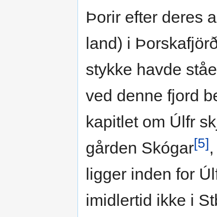
Þorir efter deres 
land) i Þorskafjör
stykke havde ståe
ved denne fjord 
kapitlet om Úlfr sk
[5]
gården Skógar
,
ligger inden for Ú
imidlertid ikke i S