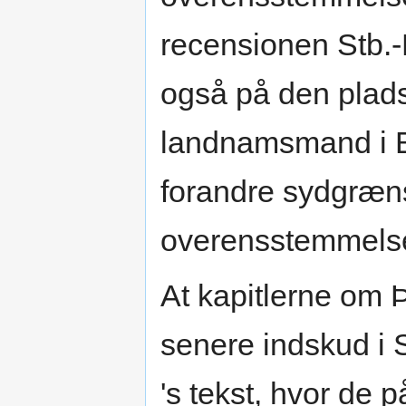
recensionen Stb.-
også på den plad
landnamsmand i Be
forandre sydgræns
overensstemmels
At kapitlerne om Þó
senere indskud i S
's tekst, hvor de