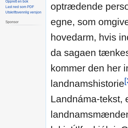
Opprett en bok
optrædende person
Last ned som PDF
Utskriftsvennlig versjon
egne, som omgive
Sponsor
hovedarm, hvis ind
da sagaen tænkes 
kommer den her i
[
landnamshistorie
Landnáma-tekst, e
landnamsmændene 