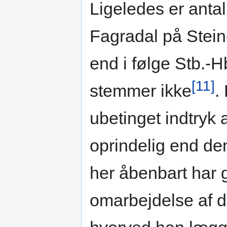
Ligeledes er antal
Fagradal på Steinó
end i følge Stb.-Hb
[11]
stemmer ikke
.
ubetinget indtryk
oprindelig end den
her åbenbart har g
omarbejdelse af de