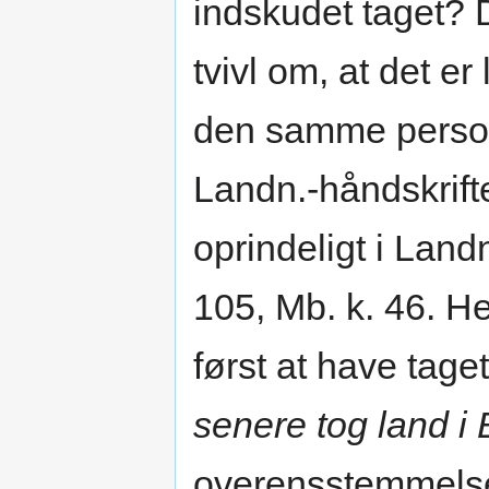
indskudet taget? 
tvivl om, at det er
den samme person, 
Landn.-håndskrifte
oprindeligt i Landn
105, Mb. k. 46. Her 
først at have tage
senere tog land i
overensstemmelse 