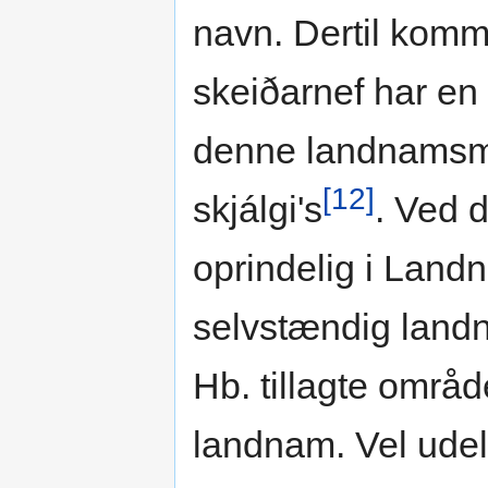
navn. Dertil komme
skeiðarnef har en
denne landnamsma
[12]
skjálgi's
. Ved d
oprindelig i Landn
selvstændig land
Hb. tillagte områd
landnam. Vel udel