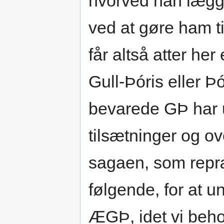
hvorved han lægge
ved at gøre ham 
får altså atter her
Gull-Þóris eller Þ
bevarede GÞ har u
tilsætninger og ov
sagaen, som repræs
følgende, for at 
ÆGÞ, idet vi beho