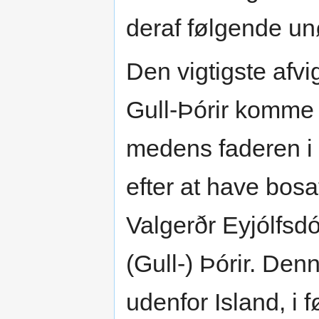
deraf følgende un
Den vigtigste afvig
Gull-Þórir komme 
medens faderen i
efter at have bosat
Valgerðr Eyjólfsd
(Gull-) Þórir. Denn
udenfor Island, i