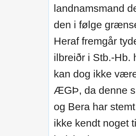
landnamsmand den
den i følge grænsen
Heraf fremgår tydel
ilbreiðr i Stb.-Hb.
kan dog ikke være
ÆGÞ, da denne sik
og Bera har stem
ikke kendt noget ti