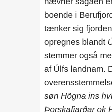
nævner sagaen e
boende i Berufjor
tænker sig fjorden
opregnes blandt
Ú
stemmer også med
af Úlfs landnam. 
overensstemmelse
søn Högna ins hvít
Þorskafjarðar ok H