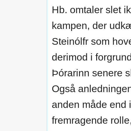
Hb. omtaler slet i
kampen, der udk
Steinólfr som hove
derimod i forgrund
Þórarinn senere s
Også anledningen 
anden måde end i 
fremragende rolle,