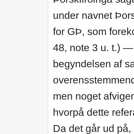
under navnet Þors
for GÞ, som forek
48, note 3 u. t.) —
begyndelsen af sa
overensstemmend
men noget afvigen
hvorpå dette refer
Da det går ud på,