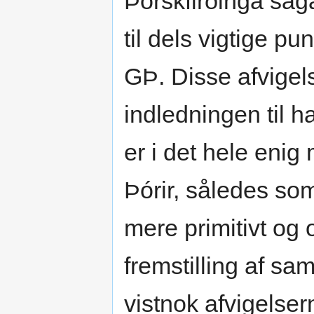
Þorskfirðinga saga
til dels vigtige p
GÞ. Disse afvigel
indledningen til 
er i det hele enig
Þórir, således som
mere primitivt og 
fremstilling af sa
vistnok afvigelser