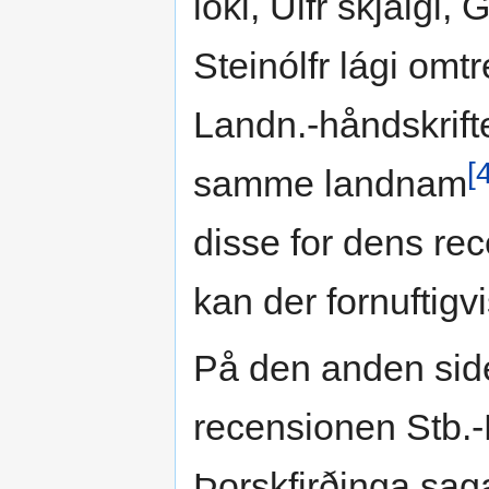
loki, Úlfr skjálgi,
Steinólfr lági om
Landn.-håndskrift
[
samme landnam
disse for dens rec
kan der fornuftigv
På den anden side 
recensionen Stb.-
Þorskfirðinga saga