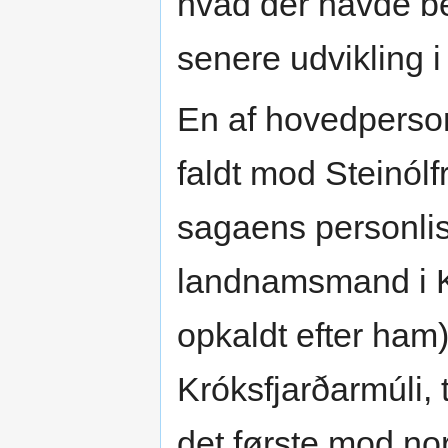
hvad der havde b
senere udvikling i
En af hovedperson
faldt mod Steinólf
sagaens personli
landnamsmand i K
opkaldt efter ham)
Króksfjarðarmúli, 
det første mod no