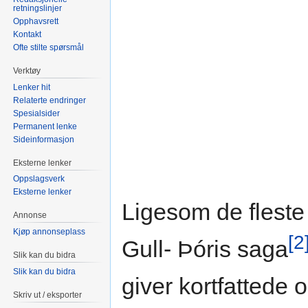
retningslinjer
Opphavsrett
Kontakt
Ofte stilte spørsmål
Verktøy
Lenker hit
Relaterte endringer
Spesialsider
Permanent lenke
Sideinformasjon
Eksterne lenker
Oppslagsverk
Eksterne lenker
Ligesom de fleste
Annonse
Kjøp annonseplass
[2
Gull- Þóris saga
Slik kan du bidra
Slik kan du bidra
giver kortfattede
Skriv ut / eksporter