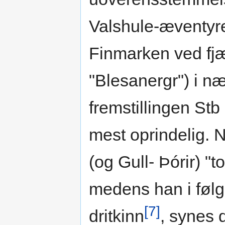
Valshule-æventyret
Finmarken ved fjæ
"Blesanergr") i 
fremstillingen Stb
mest oprindelig. N
(og Gull- Þórir) "t
medens han i følg
[7]
dritkinn
, synes 