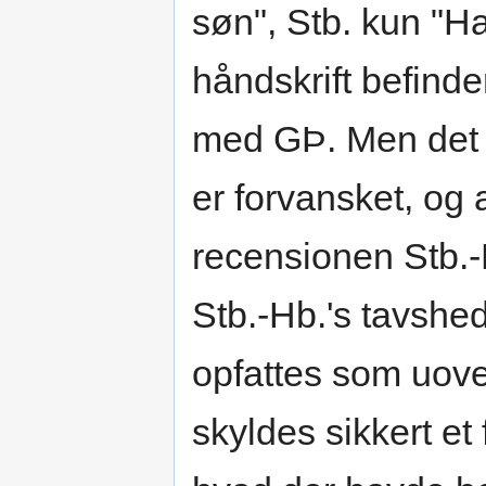
søn", Stb. kun "Hal
håndskrift befinde
med GÞ. Men det 
er forvansket, og 
recensionen Stb.-H
Stb.-Hb.'s tavshe
opfattes som uo
skyldes sikkert et