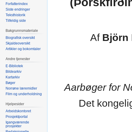
(Þorskfirði
Forfatterindex
Siste endringer
Teksthistorik
Tilfeldig side
Bakgrunnsmateriale
Af
Björn
Biografisk oversikt
Skjaldeoversikt
Artikler og bokomtaler
Andre tjenester
E-Bibliotek
Bildearkiv
Kartarkiv
Bøger
Aarbøger for N
Norrøne læremidler
Film og underholdning
Det kongeli
Hjelpesider
Arbeidskontoret
Prosjektportal
Igangværende
prosjekter
Redaksjonelle