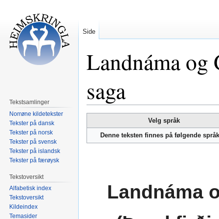
Side
Landnáma og G
saga
Tekstsamlinger
Norrøne kildetekster
Hopp
Hopp
Velg språk
Tekster på dansk
til
til
Tekster på norsk
Denne teksten finnes på følgende språ
navigering
søk
Tekster på svensk
Tekster på islandsk
Tekster på færøysk
Tekstoversikt
Landnáma og
Alfabetisk index
Tekstoversikt
Kildeindex
Temasider