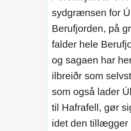
sydgrænsen for Úl
Berufjorden, på g
falder hele Beruf
og sagaen har her a
ilbreiðr som selv
som også lader Ú
til Hafrafell, gør 
idet den tillægger