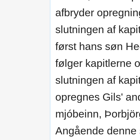
afbryder opregning
slutningen af kapi
først hans søn H
følger kapitlerne o
slutningen af kapi
opregnes Gils' and
mjóbeinn, Þorbjörg
Angående denne s