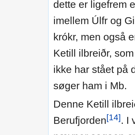
dette er ligefrem 
imellem Úlfr og Gi
krókr, men også 
Ketill ilbreiðr, so
ikke har stået på 
søger ham i Mb.
Denne Ketill ilbrei
[14]
Berufjorden
. I