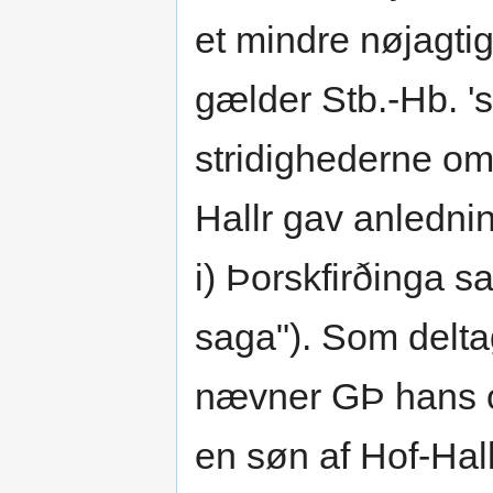
et mindre nøjagti
gælder Stb.-Hb. '
stridighederne om
Hallr gav anlednin
i) Þorskfirðinga s
saga"). Som delta
nævner GÞ hans ot
en søn af Hof-Hall