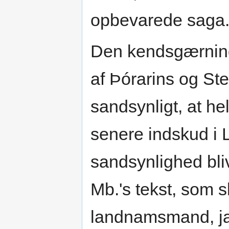
opbevarede saga
Den kendsgærning,
af Þórarins og St
sandsynligt, at he
senere indskud i 
sandsynlighed bliv
Mb.'s tekst, som s
landnamsmand, ja