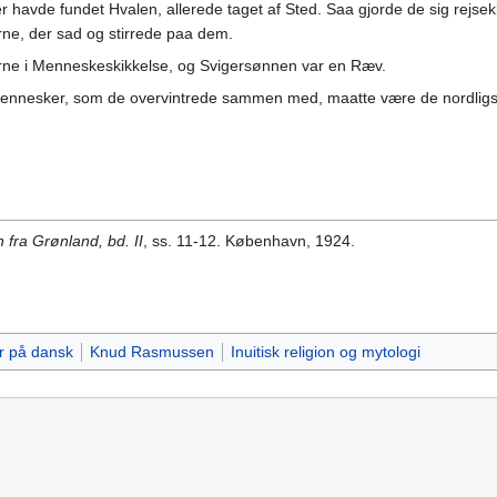
er havde fundet Hvalen, allerede taget af Sted. Saa gjorde de sig rejs
ørne, der sad og stirrede paa dem.
ne i Menneskeskikkelse, og Svigersønnen var en Ræv.
Mennesker, som de overvintrede sammen med, maatte være de nordligst 
 fra Grønland, bd. II
, ss. 11-12. København, 1924.
r på dansk
Knud Rasmussen
Inuitisk religion og mytologi