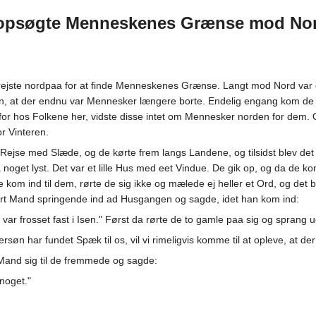
 opsøgte Menneskenes Grænse mod No
 rejste nordpaa for at finde Menneskenes Grænse. Langt mod Nord var
, at der endnu var Mennesker længere borte. Endelig engang kom de t
 for hos Folkene her, vidste disse intet om Mennesker norden for dem.
r Vinteren.
 Rejse med Slæde, og de kørte frem langs Landene, og tilsidst blev det
 noget lyst. Det var et lille Hus med eet Vindue. De gik op, og da de 
om ind til dem, rørte de sig ikke og mælede ej heller et Ord, og det b
 sort Mand springende ind ad Husgangen og sagde, idet han kom ind:
 var frosset fast i Isen." Først da rørte de to gamle paa sig og sprang
søn har fundet Spæk til os, vil vi rimeligvis komme til at opleve, at de
 Mand sig til de fremmede og sagde:
noget."