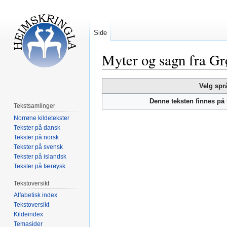
Side
Myter og sagn fra G
Hopp
Hopp
Velg spr
til
til
Denne teksten finnes på
navigering
søk
Tekstsamlinger
Norrøne kildetekster
Tekster på dansk
Tekster på norsk
Tekster på svensk
Tekster på islandsk
Tekster på færøysk
Tekstoversikt
Alfabetisk index
Tekstoversikt
Kildeindex
Temasider