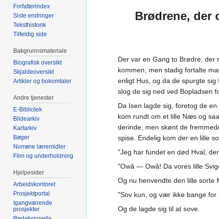
Forfatterindex
Brødrene, der
Siste endringer
Teksthistorik
Tilfeldig side
Bakgrunnsmateriale
Der var en Gang to Brødre, der
Biografisk oversikt
kommen, men stadig fortalte man
Skjaldeoversikt
enligt Hus, og da de spurgte sig
Artikler og bokomtaler
slog de sig ned ved Bopladsen fo
Andre tjenester
Da Isen lagde sig, foretog de en
E-Bibliotek
kom rundt om et lille Næs og saa
Bildearkiv
derinde; men skønt de fremmede k
Kartarkiv
Bøger
spise. Endelig kom der en lille
Norrøne læremidler
"Jeg har fundet en død Hval, der
Film og underholdning
"Owâ — Owâ! Da vores lille Sviger
Hjelpesider
Og nu henvendte den lille sorte
Arbeidskontoret
Prosjektportal
"Sov kun, og vær ikke bange for 
Igangværende
Og de lagde sig til at sove.
prosjekter
Redaksjonelle