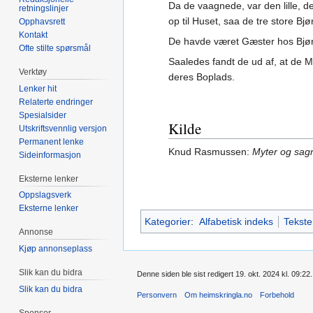
Da de vaagnede, var den lille, d
retningslinjer
op til Huset, saa de tre store Bj
Opphavsrett
Kontakt
De havde været Gæster hos Bjør
Ofte stilte spørsmål
Saaledes fandt de ud af, at de 
Verktøy
deres Boplads.
Lenker hit
Relaterte endringer
Spesialsider
Kilde
Utskriftsvennlig versjon
Permanent lenke
Knud Rasmussen:
Myter og sagn
Sideinformasjon
Eksterne lenker
Oppslagsverk
Eksterne lenker
Kategorier
:
Alfabetisk indeks
Tekste
Annonse
Kjøp annonseplass
Slik kan du bidra
Denne siden ble sist redigert 19. okt. 2024 kl. 09:22.
Slik kan du bidra
Personvern
Om heimskringla.no
Forbehold
Sponsor