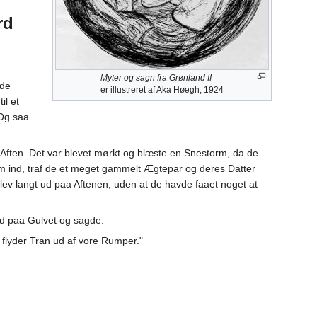
rd
Myter og sagn fra Grønland II
 de
er illustreret af Aka Høegh, 1924
il et
 Og saa
 Aften. Det var blevet mørkt og blæste en Snestorm, da de
kom ind, traf de et meget gammelt Ægtepar og deres Datter
lev langt ud paa Aftenen, uden at de havde faaet noget at
 ud paa Gulvet og sagde:
r flyder Tran ud af vore Rumper."