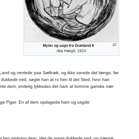
Myter og sagn fra Grønland II
Aka Høegh
, 1924
 Land og ventede paa Sæltræk, og ikke varede det længe, før
dukkede ned, søgte han at ro hen til det Sted, hvor han
dhente dem; endelig lykkedes det ham at komme ganske nær
nge Piger. En af dem opdagede ham og sagde:
et føg omkring dem, idet de angst dukkede ned; og næppe