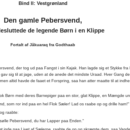
Bind II: Vestgrønland
Den gamle Pebersvend,
desluttede de legende Børn i en Klippe
Fortalt af Jâkuaraq fra Godthaab
vend, der tog ud paa Fangst i sin Kajak. Han lagde sig et Stykke fra
av sig til at jage, uden at de anede det mindste Uraad. Hver Gang de 
men altid havde de faaet et Forspring, saa han atter maatte til at in
ok Børn med deres Barnepiger paa en stor, glat Klippe, en Mængde u
, som ror ind paa en hel Flok Sæler! Lad os raabe op og drille ham!"
 og raabte:
sølle Pebersvend, du har Lapper paa Enden."
t inde paa Livet af Sælerne, raabte de op og skræmte dem, saa Vand