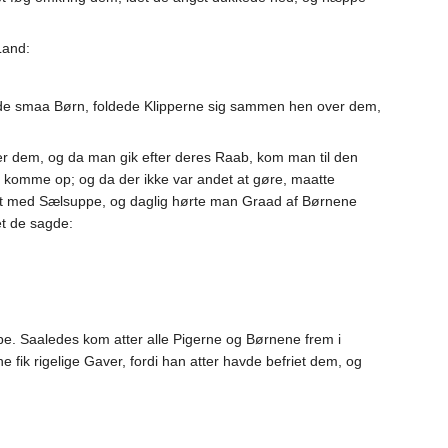
Land:
ed de smaa Børn, foldede Klipperne sig sammen hen over dem,
er dem, og da man gik efter deres Raab, kom man til den
e komme op; og da der ikke var andet at gøre, maatte
dt med Sælsuppe, og daglig hørte man Graad af Børnene
et de sagde:
ppe. Saaledes kom atter alle Pigerne og Børnene frem i
e fik rigelige Gaver, fordi han atter havde befriet dem, og