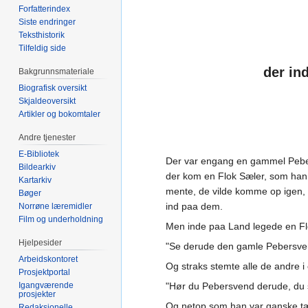
Forfatterindex
Siste endringer
Teksthistorik
Tilfeldig side
der in
Bakgrunnsmateriale
Biografisk oversikt
Skjaldeoversikt
Artikler og bokomtaler
Andre tjenester
E-Bibliotek
Der var engang en gammel Pebers
Bildearkiv
der kom en Flok Sæler, som han g
Kartarkiv
mente, de vilde komme op igen, 
Bøger
ind paa dem.
Norrøne læremidler
Film og underholdning
Men inde paa Land legede en Fl
Hjelpesider
"Se derude den gamle Pebersvend
Arbeidskontoret
Og straks stemte alle de andre i
Prosjektportal
Igangværende
"Hør du Pebersvend derude, du 
prosjekter
Og netop som han var ganske tæ
Redaksjonelle