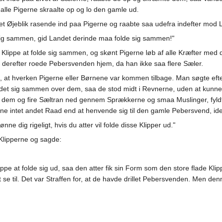
 alle Pigerne skraalte op og lo den gamle ud.
t Øjeblik rasende ind paa Pigerne og raabte saa udefra indefter mod 
sig sammen, gid Landet derinde maa folde sig sammen!"
e Klippe at folde sig sammen, og skønt Pigerne løb af alle Kræfter m
g derefter roede Pebersvenden hjem, da han ikke saa flere Sæler.
 at hverken Pigerne eller Børnene var kommen tilbage. Man søgte eft
foldet sig sammen over dem, saa de stod midt i Revnerne, uden at kunn
l dem og fire Sæltran ned gennem Sprækkerne og smaa Muslinger, fyl
ene intet andet Raad end at henvende sig til den gamle Pebersvend, id
ne dig rigeligt, hvis du atter vil folde disse Klipper ud."
 Klipperne og sagde:
ppe at folde sig ud, saa den atter fik sin Form som den store flade Kli
se til. Det var Straffen for, at de havde drillet Pebersvenden. Men denn