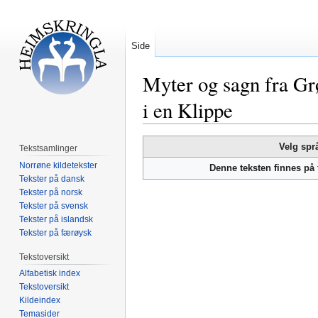
Side
Myter og sagn fra Gr
i en Klippe
Hopp
Hopp
Velg spr
Tekstsamlinger
til
til
Norrøne kildetekster
Denne teksten finnes på
navigering
søk
Tekster på dansk
Tekster på norsk
Tekster på svensk
Tekster på islandsk
Tekster på færøysk
Tekstoversikt
Alfabetisk index
Tekstoversikt
Kildeindex
Temasider