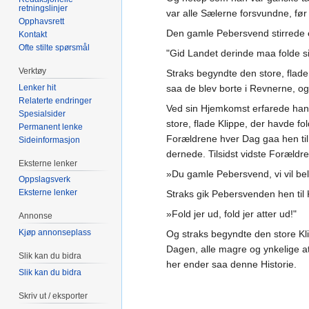
retningslinjer
var alle Sælerne forsvundne, før
Opphavsrett
Den gamle Pebersvend stirrede e
Kontakt
Ofte stilte spørsmål
"Gid Landet derinde maa folde 
Verktøy
Straks begyndte den store, flad
Lenker hit
saa de blev borte i Revnerne, o
Relaterte endringer
Ved sin Hjemkomst erfarede han,
Spesialsider
store, flade Klippe, der havde 
Permanent lenke
Forældrene hver Dag gaa hen ti
Sideinformasjon
dernede. Tilsidst vidste Forældr
Eksterne lenker
»Du gamle Pebersvend, vi vil beløn
Oppslagsverk
Eksterne lenker
Straks gik Pebersvenden hen til
»Fold jer ud, fold jer atter ud!"
Annonse
Kjøp annonseplass
Og straks begyndte den store Kli
Dagen, alle magre og ynkelige at 
Slik kan du bidra
her ender saa denne Historie.
Slik kan du bidra
Skriv ut / eksporter