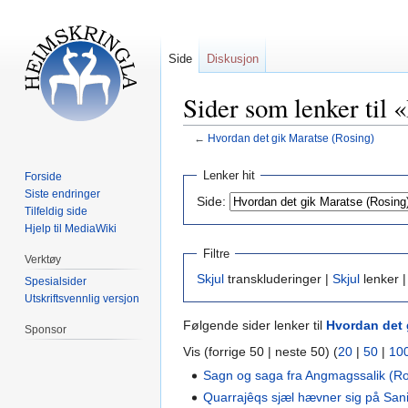
Side
Diskusjon
Sider som lenker til
←
Hvordan det gik Maratse (Rosing)
Hopp
Hopp
Lenker hit
Forside
til
til
Siste endringer
Side:
navigering
søk
Tilfeldig side
Hjelp til MediaWiki
Filtre
Verktøy
Skjul
transkluderinger |
Skjul
lenker 
Spesialsider
Utskriftsvennlig versjon
Følgende sider lenker til
Hvordan det 
Sponsor
Vis (forrige 50 | neste 50) (
20
|
50
|
10
Sagn og saga fra Angmagssalik (Ro
Quarrajêqs sjæl hævner sig på San