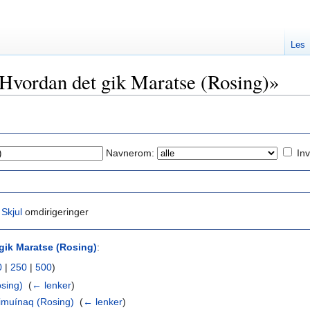
Les
 «Hvordan det gik Maratse (Rosing)»
Navnerom:
Inv
|
Skjul
omdirigeringer
gik Maratse (Rosing)
:
0
|
250
|
500
)
sing)
‎
(
← lenker
)
imuínaq (Rosing)
‎
(
← lenker
)