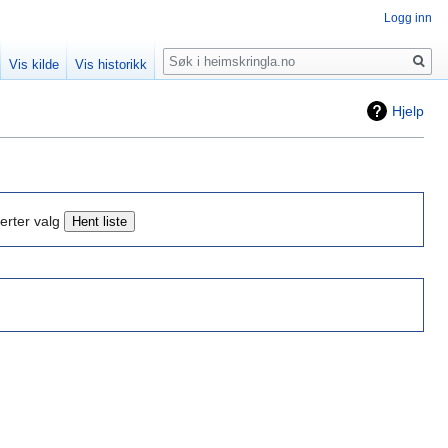
Logg inn
Søk
Vis kilde
Vis historikk
Hjelp
erter valg