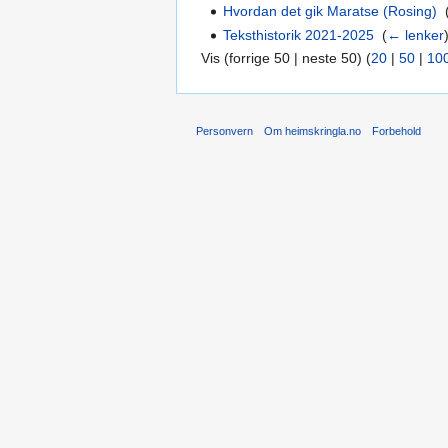
Hvordan det gik Maratse (Rosing)
‎
Teksthistorik 2021-2025
‎
(
← lenker
Vis (forrige 50 | neste 50) (
20
|
50
|
10
Personvern
Om heimskringla.no
Forbehold