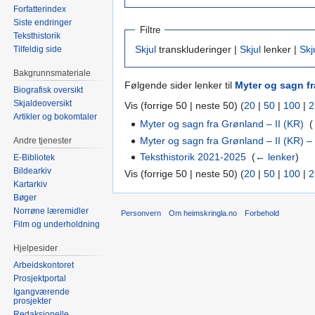
Forfatterindex
Siste endringer
Filtre
Teksthistorik
Skjul
transkluderinger |
Skjul
lenker |
Skj
Tilfeldig side
Bakgrunnsmateriale
Følgende sider lenker til
Myter og sagn fr
Biografisk oversikt
Skjaldeoversikt
Vis (forrige 50 | neste 50) (
20
|
50
|
100
|
2
Artikler og bokomtaler
Myter og sagn fra Grønland – II (KR)
‎
(
Myter og sagn fra Grønland – II (KR) – 
Andre tjenester
Teksthistorik 2021-2025
‎
(
← lenker
)
E-Bibliotek
Bildearkiv
Vis (forrige 50 | neste 50) (
20
|
50
|
100
|
2
Kartarkiv
Bøger
Norrøne læremidler
Personvern
Om heimskringla.no
Forbehold
Film og underholdning
Hjelpesider
Arbeidskontoret
Prosjektportal
Igangværende
prosjekter
Redaksjonelle