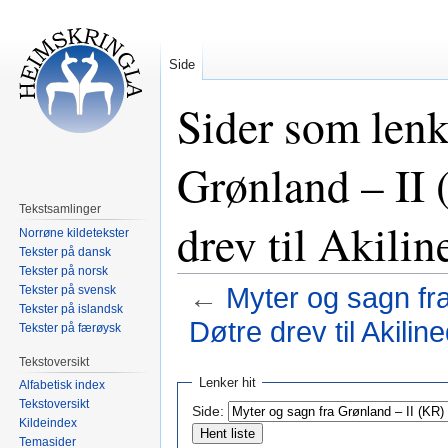
Side
Sider som lenk
Grønland – II
Tekstsamlinger
drev til Akilin
Norrøne kildetekster
Tekster på dansk
Tekster på norsk
←
Myter og sagn fr
Tekster på svensk
Tekster på islandsk
Døtre drev til Akilin
Tekster på færøysk
Tekstoversikt
Hopp
Hopp
Lenker hit
Alfabetisk index
til
til
Tekstoversikt
Side:
navigering
søk
Kildeindex
Temasider