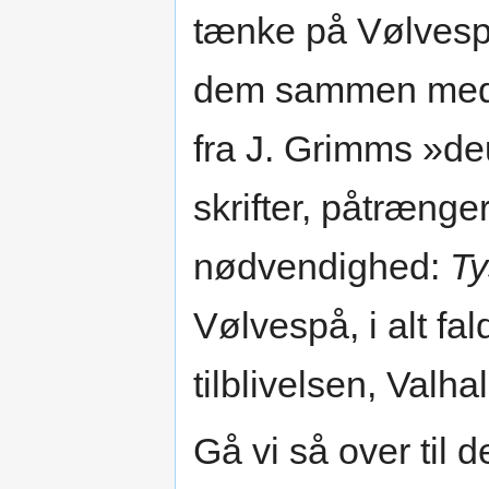
tænke på Vølvespå
dem sammen med h
fra J. Grimms »d
skrifter, påtræng
nødvendighed:
Ty
Vølvespå, i alt f
tilblivelsen, Valh
Gå vi så over til