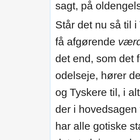
sagt, på oldengels
Står det nu så til 
få afgørende
vær
det end, som det fo
odelseje, hører d
og Tyskere til, i a
der i hovedsagen 
har alle gotiske s