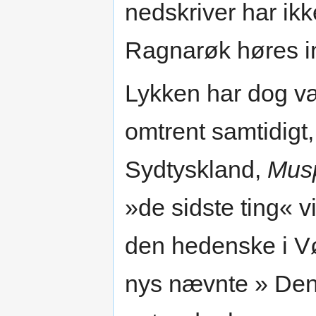
nedskriver har ikk
Ragnarøk høres in
Lykken har dog væ
omtrent samtidigt,
Sydtyskland,
Musp
»de sidste ting« 
den hedenske i Vøl
nys nævnte » Denk