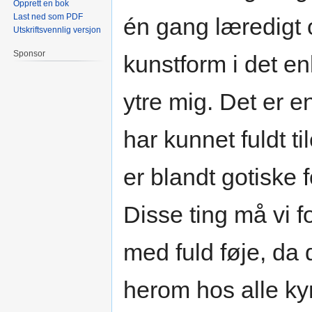
Opprett en bok
Last ned som PDF
én gang læredigt 
Utskriftsvennlig versjon
Sponsor
kunstform i det en
ytre mig. Det er e
har kunnet fuldt ti
er blandt gotiske
Disse ting må vi f
med fuld føje, da
herom hos alle kyn