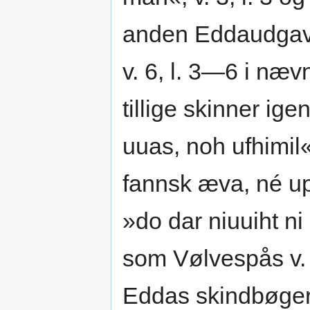
anden Eddaudgave.
v. 6, l. 3—6 i næ
tillige skinner ig
uuas, noh ufhimil
fannsk æva, né up
»do dar niuuiht n
som Vølvespås v. 
Eddas skindbøger,