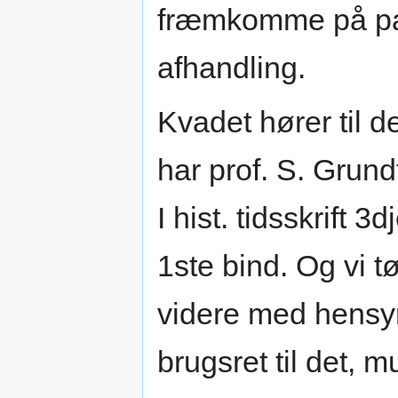
fræmkomme på pa
afhandling.
Kvadet hører til d
har prof. S. Grun
I hist. tidsskrift
1ste bind. Og vi t
videre med hensyn 
brugsret til det,