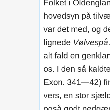
Folket i Oldengl
hovedsyn på tilv
var det med, og d
lignede
Vølvespå
alt fald en genkla
os. I den så kald
Exon. 341—42) fi
vers, en stor sjæ
også godt nedgæm