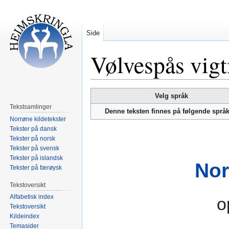
Side
Vølvespås vig
Hopp
Hopp
Velg språk
til
til
Tekstsamlinger
Denne teksten finnes på følgende språ
navigering
søk
Norrøne kildetekster
Tekster på dansk
Tekster på norsk
Tekster på svensk
Tekster på islandsk
Nor
Tekster på færøysk
Tekstoversikt
Alfabetisk index
o
Tekstoversikt
Kildeindex
Temasider