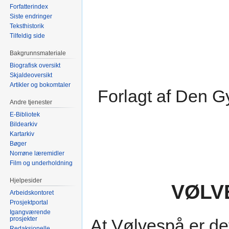
Forfatterindex
Siste endringer
Teksthistorik
Tilfeldig side
Bakgrunnsmateriale
Biografisk oversikt
Skjaldeoversikt
Artikler og bokomtaler
Forlagt af Den G
Andre tjenester
E-Bibliotek
Bildearkiv
Kartarkiv
Bøger
Norrøne læremidler
Film og underholdning
Hjelpesider
VØLV
Arbeidskontoret
Prosjektportal
Igangværende
prosjekter
At Vølvespå er d
Redaksjonelle