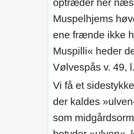
optræder her næs
Muspelhjems høvd
ene frænde ikke h
Muspilli« heder d
Vølvespås v. 49, l.
Vi få et sidestykk
der kaldes »ulve
som midgårdsorme
betyder »ulven«,