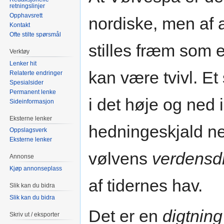
retningslinjer
Opphavsrett
nordiske, men af 
Kontakt
Ofte stilte spørsmål
stilles fræm som 
Verktøy
Lenker hit
kan være tvivl. Et
Relaterte endringer
Spesialsider
Permanent lenke
i det høje og ned 
Sideinformasjon
Eksterne lenker
hedningeskjald ned
Oppslagsverk
Eksterne lenker
vølvens
verdensd
Annonse
Kjøp annonseplass
af tidernes hav.
Slik kan du bidra
Slik kan du bidra
Det er en
digtning
Skriv ut / eksporter