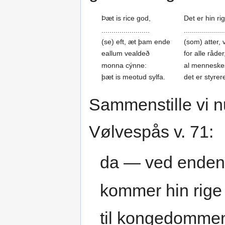
Þæt is rice god,
Det er hin ri
........................
....................
(se) eft, æt þam ende
(som) atter,
eallum vealdeð
for alle råder
monna cýnne:
al mennesk
þæt is meotud sylfa.
det er styrer
Sammenstille vi 
Vølvespås v. 71:
da — ved ende
kommer hin rige
til kongedomme