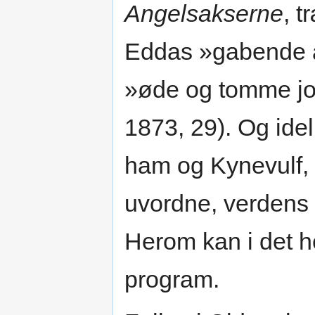
Angelsakserne
, t
Eddas »gabende af
»øde og tomme jor
1873, 29). Og ide
ham og Kynevulf, i
uvordne, verdens
Herom kan i det h
program.