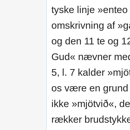
tyske linje »ente
omskrivning af »ga
og den 11 te og 
Gud« nævner med et
5, l. 7 kalder »m
os være en grund 
ikke »mjötvið«, 
rækker brudstykke