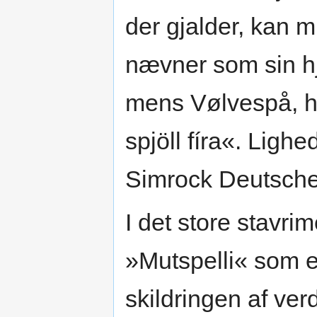
der gjalder, kan 
nævner som sin 
mens Vølvespå, hv
spjöll fíra«. Ligh
Simrock Deutsche 
I det store stavr
»Mutspelli« som 
skildringen af verd