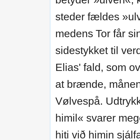
steder fældes »ul
medens Tor får si
sidestykket til v
Elias' fald, som o
at brænde, månen 
Vølvespå. Udtrykke
himil« svarer mege
hiti við himin sjá