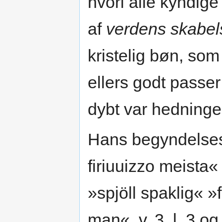
hvori alle kyndig
af
verdens skabel
kristelig bøn, som
ellers godt passe
dybt var hedning
Hans begyndelseso
firiuuizzo meista«
»spjöll spaklig« »f
man«, v. 3, l. 3 og