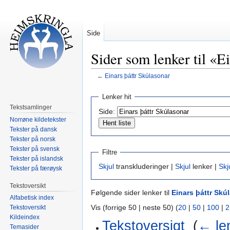
Side
Sider som lenker til «E
←
Einars þáttr Skúlasonar
Hopp
Hopp
Lenker hit
til
til
Tekstsamlinger
Side:
navigering
søk
Norrøne kildetekster
Tekster på dansk
Tekster på norsk
Tekster på svensk
Filtre
Tekster på islandsk
Skjul
transkluderinger |
Skjul
lenker |
Skj
Tekster på færøysk
Tekstoversikt
Følgende sider lenker til
Einars þáttr Skú
Alfabetisk index
Vis (forrige 50 | neste 50) (
20
|
50
|
100
|
2
Tekstoversikt
Kildeindex
Tekstoversigt
‎
(
← le
Temasider