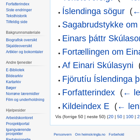
Forfatterindex
Íslendinga sögur
‎
(
←
Siste endringer
Teksthistorik
Tilfeldig side
Sagabrudstykke om 
Bakgrunnsmateriale
Einars þáttr Skúlaso
Biografisk oversikt
Skjaldeoversikt
Fortællingen om Ein
Artikler og bokomtaler
Andre tjenester
Af Einari Skúlasyni
‎
E-Bibliotek
Bildearkiv
Fjörutíu Íslendinga þ
Kartarkiv
Bøger
Forfatterindex
‎
(
← le
Norrøne læremidler
Film og underholdning
Kildeindex E
‎
(
← len
Hjelpesider
Vis (forrige 50 | neste 50) (
20
|
50
|
100
|
2
Arbeidskontoret
Prosjektportal
Igangværende
prosjekter
Personvern
Om heimskringla.no
Forbehold
Redaksjonelle