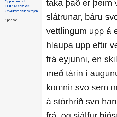
taka það er þeim va
Opprett en bok
Last ned som PDF
Utskriftsvennlig versjon
slátrunar, báru sv
Sponsor
vettlingum upp á e
hlaupa upp eftir 
frá eyjunni, en skil
með tárin í augun
komnir svo sem mi
á stórhríð svo han
frá, og sjálfur bj