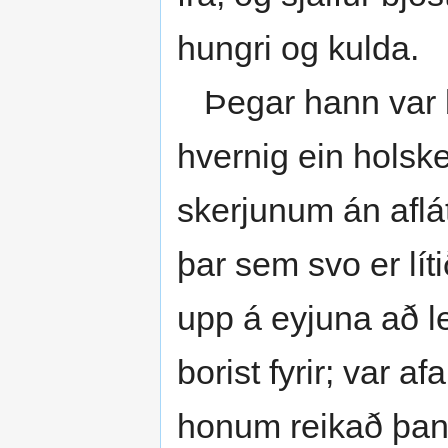
hungri og kulda.
Þegar hann var bú
hvernig ein holske
skerjunum án aflát
þar sem svo er líti
upp á eyjuna að le
borist fyrir; var a
honum reikað þang