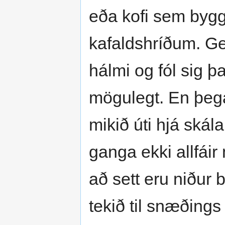
eða kofi sem byggð
kafaldshríðum. G
hálmi og fól sig 
mögulegt. En þega
mikið úti hjá ská
ganga ekki allfáir
að sett eru niður 
tekið til snæðings