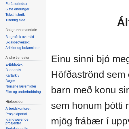
Forfatterindex
Siste endringer
Teksthistorik
Ál
Tilfeldig side
Bakgrunnsmateriale
Biografisk oversikt
Skjaldeoversikt
Artikler og bokomtaler
Einu sinni bjó me
Andre tjenester
E-Bibliotek
Bildearkiv
Höfðaströnd sem ek
Kartarkiv
Bøger
Norrøne læremidler
barn með konu sin
Film og underholdning
Hjelpesider
sem honum þótti m
Arbeidskontoret
Prosjektportal
mjög frábær í upp
Igangværende
prosjekter
Redaksjonelle