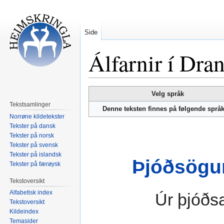
Side
Álfarnir í Dra
Hopp
Hopp
Velg språk
til
til
Tekstsamlinger
Denne teksten finnes på følgende språ
navigering
søk
Norrøne kildetekster
Tekster på dansk
Tekster på norsk
Tekster på svensk
Tekster på islandsk
Þjóðsögur
Tekster på færøysk
Tekstoversikt
Alfabetisk index
Úr þjóðs
Tekstoversikt
Kildeindex
Temasider