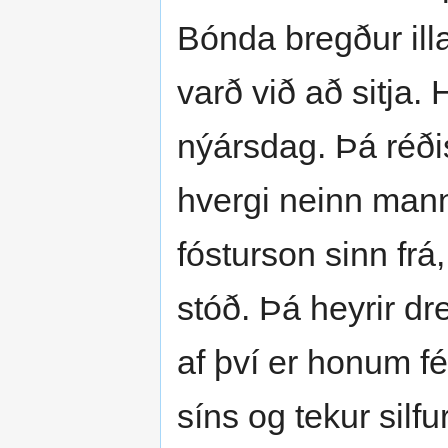
Bónda bregður illa
varð við að sitja. H
nýársdag. Þá réðis
hvergi neinn manns
fósturson sinn frá
stóð. Þá heyrir dr
af því er honum fé
síns og tekur silf