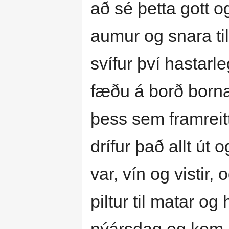
að sé þetta gott og
aumur og snara til 
svífur því hastarl
fæðu á borð borna 
þess sem framreit
drífur það allt út 
var, vín og vistir
piltur til matar og