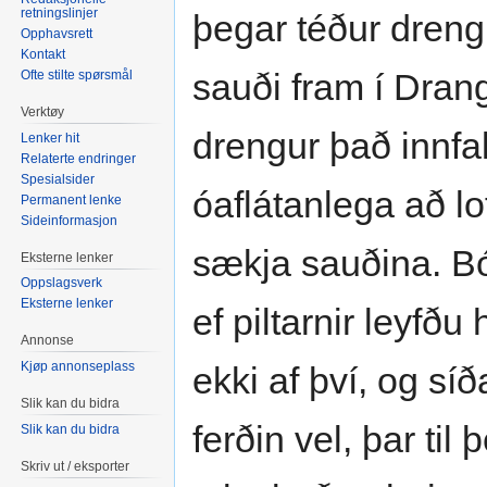
retningslinjer
þegar téður drengu
Opphavsrett
Kontakt
sauði fram í Drange
Ofte stilte spørsmål
Verktøy
drengur það innfal
Lenker hit
Relaterte endringer
Spesialsider
óaflátanlega að lo
Permanent lenke
Sideinformasjon
sækja sauðina. Bón
Eksterne lenker
Oppslagsverk
Eksterne lenker
ef piltarnir leyfð
Annonse
Kjøp annonseplass
ekki af því, og síð
Slik kan du bidra
ferðin vel, þar til
Slik kan du bidra
Skriv ut / eksporter