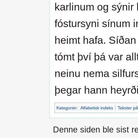
karlinum og sýnir
fóstursyni sínum i
heimt hafa. Síðan 
tómt því þá var all
neinu nema silfurs
þegar hann heyrð
Kategorier
:
Alfabetisk indeks
Tekster på
Denne siden ble sist re