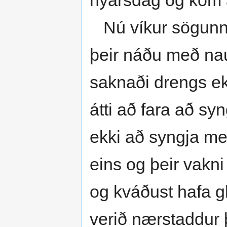
nýársdag og kom a
Nú víkur sögunni 
þeir náðu með nau
saknaði drengs ek
átti að fara að sy
ekki að syngja me
eins og þeir vakni 
og kváðust hafa g
verið nærstaddur þ