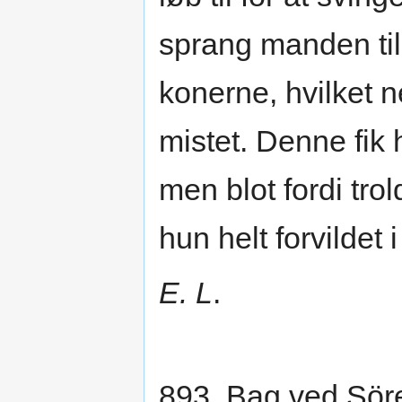
sprang manden ti
konerne, hvilket 
mistet. Denne fik h
men blot fordi tro
hun helt forvildet 
E. L
.
893. Bag ved Sör