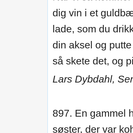
dig vin i et guldb
lade, som du drikk
din aksel og putt
så skete det, og p
Lars Dybdahl, Se
897. En gammel hj
søster, der var ko