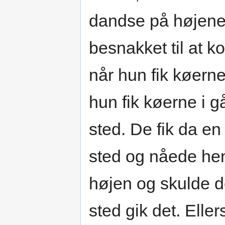
dandse på højene
besnakket til at
når hun fik køerne
hun fik køerne i 
sted. De fik da en
sted og nåede he
højen og skulde de
sted gik det. Elle