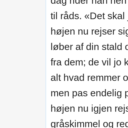
dag rider han hen
til råds. «Det ska
højen nu rejser s
løber af din stald
fra dem; de vil jo
alt hvad remmer og
men pas endelig p
højen nu igjen re
gråskimmel og red