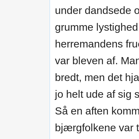
under dandsede og
grumme lystighed
herremandens frue
var bleven af. Ma
bredt, men det hja
jo helt ude af sig 
Så en aften komm
bjærgfolkene var t