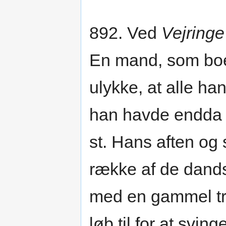
892. Ved
Vejringe
En mand, som boed
ulykke, at alle ha
han havde endda h
st. Hans aften og 
række af de dand
med en gammel tro
løb til for at svi