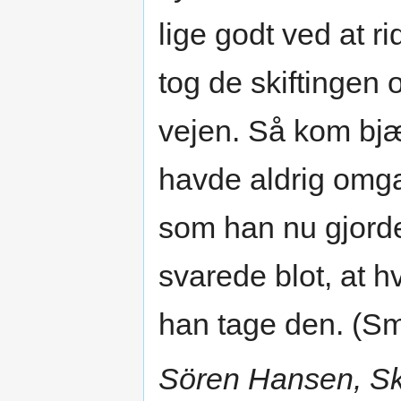
lige godt ved at r
tog de skiftingen 
vejen. Så kom bj
havde aldrig omg
som han nu gjor
svarede blot, at h
han tage den. (Sml
Sören Hansen, Sk