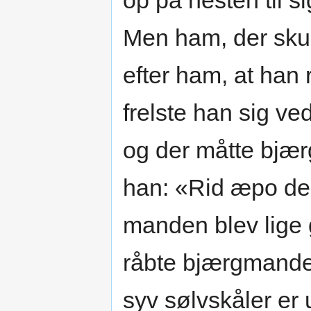
op på hesten til s
Men ham, der sku
efter ham, at han
frelste han sig ve
og der måtte bjæ
han: «Rid æpo de
manden blev lige 
råbte bjærgmanden i
syv sølvskåler er