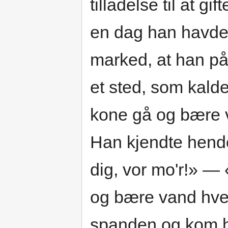
tilladelse til at 
en dag han havde v
marked, at han på
et sted, som kald
kone gå og bære v
Han kjendte hende
dig, vor mo'r!» —
og bære vand hver
spanden og kom he