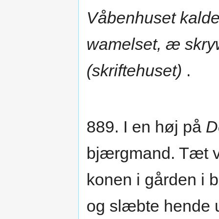
Våbenhuset kalde
wamelset, æ skry
(skriftehuset)
.
889. I en høj på
D
bjærgmand. Tæt ve
konen i gården i
og slæbte hende u