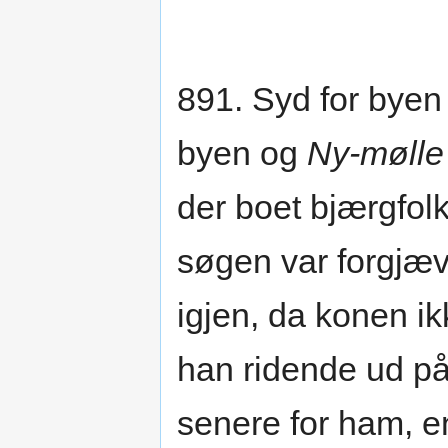
891. Syd for bye
byen og
Ny-mølle
der boet bjærgfolk
søgen var forgjæve
igjen, da konen ik
han ridende ud på 
senere for ham, e