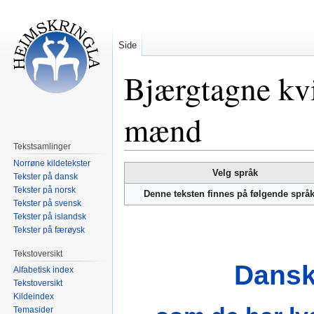
Side
Bjærgtagne kvi
mænd
Tekstsamlinger
Norrøne kildetekster
Hopp
Hopp
Velg språk
Tekster på dansk
til
til
Tekster på norsk
Denne teksten finnes på følgende språ
navigering
søk
Tekster på svensk
Tekster på islandsk
Tekster på færøysk
Tekstoversikt
Dansk
Alfabetisk index
Tekstoversikt
Kildeindex
Temasider