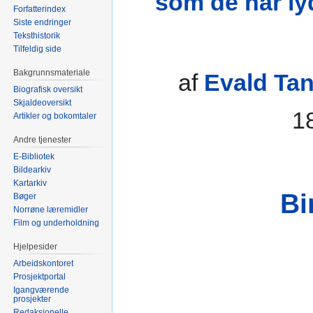
som de har ly
Forfatterindex
Siste endringer
Teksthistorik
Tilfeldig side
Bakgrunnsmateriale
af
Evald Ta
Biografisk oversikt
Skjaldeoversikt
1
Artikler og bokomtaler
Andre tjenester
E-Bibliotek
Bildearkiv
Kartarkiv
Bi
Bøger
Norrøne læremidler
Film og underholdning
Hjelpesider
Arbeidskontoret
Prosjektportal
Igangværende
prosjekter
Redaksjonelle