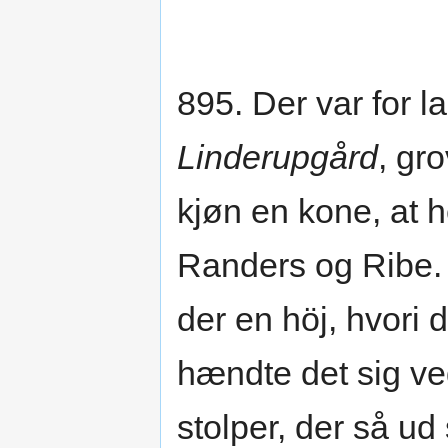
895. Der var for 
Linderupgård
, gr
kjøn en kone, at 
Randers og Ribe
der en höj, hvori 
hændte det sig ved
stolper, der så u