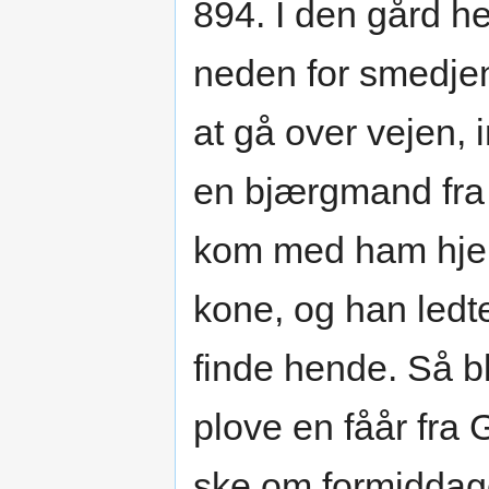
894. I den gård he
neden for smedjen
at gå over vejen, 
en bjærgmand fr
kom med ham hjem
kone, og han ledt
finde hende. Så b
plove en fåår fra 
ske om formiddage