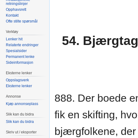
retningslinjer
Opphavsrett
Kontakt
Ofte stilte spørsmål
Verktøy
54. Bjærgtag
Lenker hit
Relaterte endringer
Spesialsider
Permanent lenke
Sideinformasjon
Eksterne lenker
Oppslagsverk
Eksterne lenker
888. Der boede e
Annonse
Kjøp annonseplass
fik en skifting, h
Slik kan du bidra
Slik kan du bidra
bjærgfolkene, der
Skriv ut / eksporter