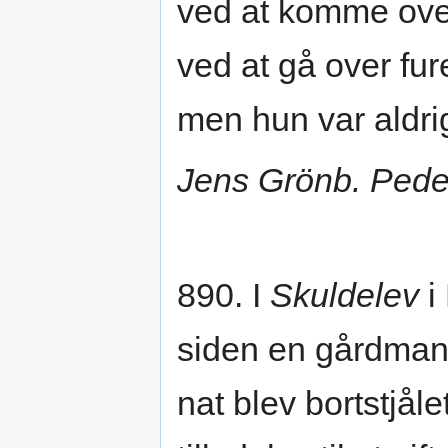
ved at komme over
ved at gå over fu
men hun var aldrig
Jens Grönb. Ped
890. I
Skuldelev
i
siden en gårdmand
nat blev bortstjåle