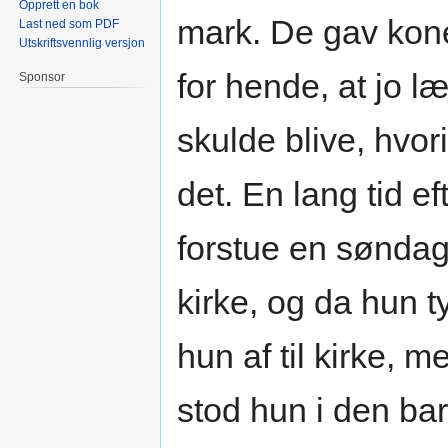
Opprett en bok
mark. De gav kone
Last ned som PDF
Utskriftsvennlig versjon
for hende, at jo l
Sponsor
skulde blive, hvor
det. En lang tid ef
forstue en søndag
kirke, og da hun t
hun af til kirke, 
stod hun i den bar