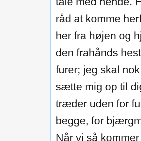
tale med hende. H
råd at komme herfra
her fra højen og 
den frahånds hest 
furer; jeg skal no
sætte mig op til di
træder uden for fu
begge, for bjærg
Når vi så kommer