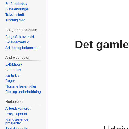
Forfatterindex
Siste endringer
Teksthistorik
Tilfeldig side
Bakgrunnsmateriale
Biografisk oversikt
Det gamle
Skjaldeoversikt
Artikler og bokomtaler
Andre tjenester
E-Bibliotek
Bildearkiv
Kartarkiv
Bøger
Norrøne læremidler
Film og underholdning
Hjelpesider
Arbeidskontoret
Prosjektportal
Igangværende
prosjekter
Redaksjonelle