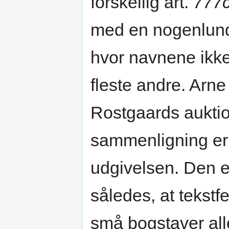
forskellig art.
777
med en nogenlund
hvor navnene ikke
fleste andre. Ar
Rostgaards auktion
sammenligning er d
udgivelsen. Den e
således, at tekstf
små bogstaver all