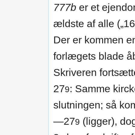
777b
er et ejendo
ældste af alle („16
Der er kommen en s
forlægets blade å
Skriveren fortsætte
27
: Samme kircke
9
slutningen; så ko
—27
(ligger), do
9