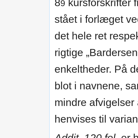
8
kursforskrifter 
9
stået i forlæget ve
det hele ret resp
rigtige „Bardersen“
enkeltheder. På de
blot i navnene, s
mindre afvigelser 
henvises til varia
Addit. 120 fol.
er h