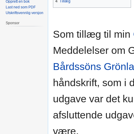
4
Tillæg
Opprett en bok
Last ned som PDF
Utskriftsvennlig versjon
Sponsor
Som tillæg til min
Meddelelser om G
Bårdssöns Grönla
håndskrift, som i d
udgave var det kun
afsluttende udgav
være.