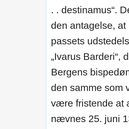
. . destinamus“. D
den antagelse, at I
passets udstedel
„Ivarus Barderi“, d
Bergens bispedø
den samme som vo
være fristende at 
nævnes 25. juni 13