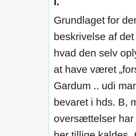
I.
Grundlaget for den
beskrivelse af de
hvad den selv opl
at have været „fo
Gardum .. udi man
bevaret i hds. B,
oversættelser har 
her tillige kaldes