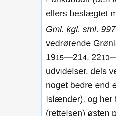
ellers beslægtet 
Gml. kgl. sml. 997,
vedrørende Grønl
19
—21
, 22
—
15
4
10
udvidelser, dels v
noget bedre end el
Islænder), og he
(rettelsen) østen 