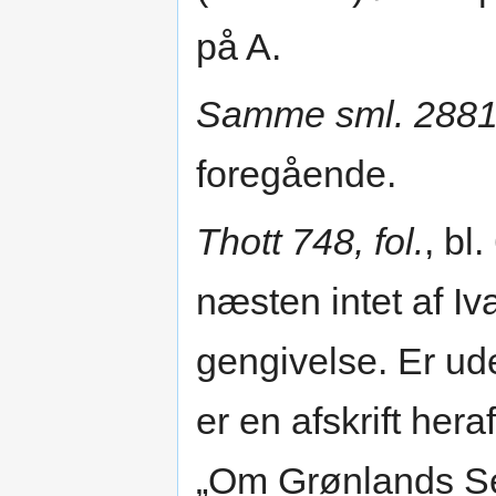
på A.
Samme sml. 2881
foregående.
Thott 748, fol.
, bl
næsten intet af Iv
gengivelse. Er ud
er en afskrift hera
„Om Grønlands Seg