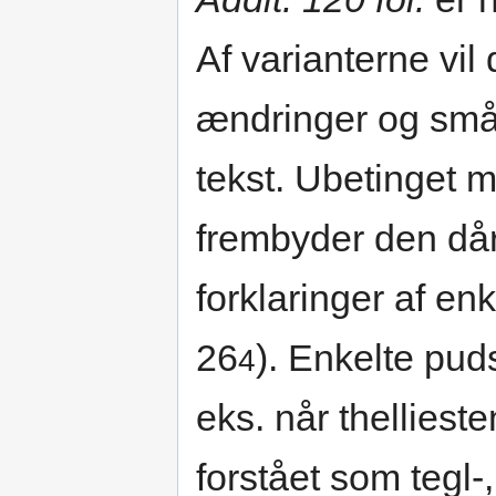
Af varianterne vil 
ændringer og småu
tekst. Ubetinget m
frembyder den dårl
forklaringer af enk
26
). Enkelte pud
4
eks. når thellieste
forstået som tegl-,