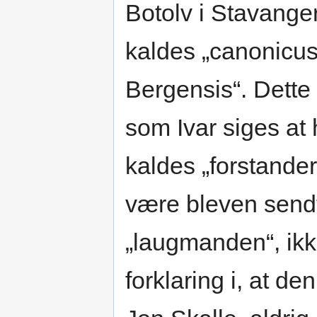
Botolv i Stavanger
kaldes „canonicu
Bergensis“. Dette
som Ivar siges at
kaldes „forstande
være bleven sendt
„laugmanden“, ikke
forklaring i, at d