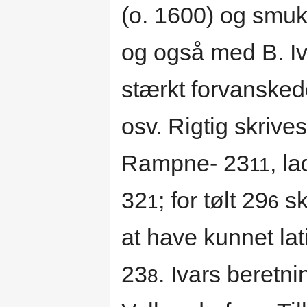
(o. 1600) og smuk
og også med B. Iv
stærkt forvanskede
osv. Rigtig skrive
Rampne- 23
, l
11
32
; for tølt 29
sk
1
6
at have kunnet la
23
. Ivars beretni
8