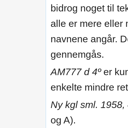
bidrog noget til t
alle er mere elle
navnene angår. De 
gennemgås.
AM777 d 4º
er kun
enkelte mindre re
Ny kgl sml. 1958, 
og A).