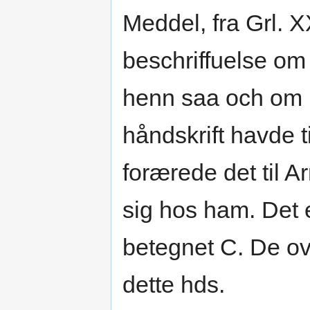
Meddel, fra Grl. XX
beschriffuelse o
henn saa och om l
håndskrift havde t
forærede det til A
sig hos ham. Det 
betegnet C. De ovf
dette hds.