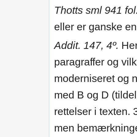
Thotts sml 941 fol
eller er ganske e
Addit. 147, 4º.
Her 
paragraffer og vil
moderniseret og n
med B og D (tildels
rettelser i texten. 
men bemærkningen