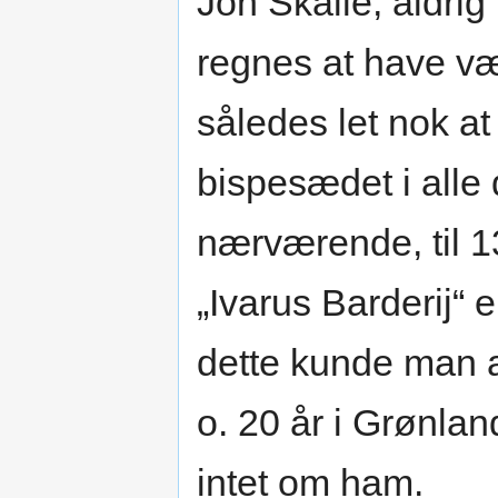
Jon Skalle, aldrig
regnes at have v
således let nok at 
bispesædet i alle 
nærværende, til 13
„Ivarus Barderij“ 
dette kunde man a
o. 20 år i Grønlan
intet om ham.