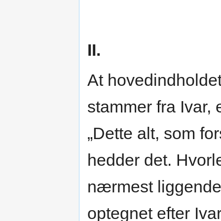
II.
At hovedindholdet
stammer fra Ivar, e
„Dette alt, som fo
hedder det. Hvorl
nærmest liggende o
optegnet efter Iva