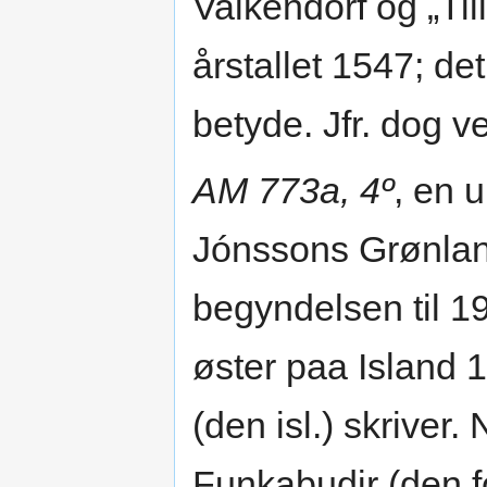
Valkendorf og „Ti
årstallet 1547; det
betyde. Jfr. dog v
AM 773a, 4º
, en 
Jónssons Grønlan
begyndelsen til 1
øster paa Island 
(den isl.) skriver
Funkabudir (den 