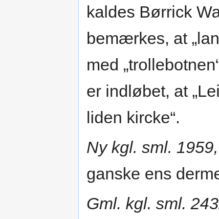
kaldes Børrick Wal
bemærkes, at „la
med „trollebotnen
er indløbet, at „Le
liden kircke“.
Ny kgl. sml. 1959,
ganske ens derm
Gml. kgl. sml. 243