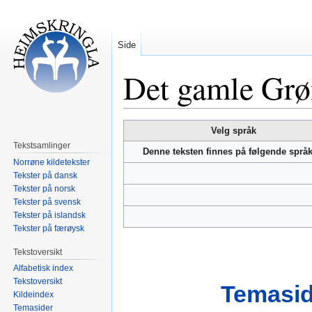
Side
Det gamle Grø
Hopp
Hopp
Velg språk
til
til
Tekstsamlinger
Denne teksten finnes på følgende språ
navigering
søk
Norrøne kildetekster
Tekster på dansk
Tekster på norsk
Tekster på svensk
Tekster på islandsk
Tekster på færøysk
Tekstoversikt
Alfabetisk index
Tekstoversikt
Temasid
Kildeindex
Temasider