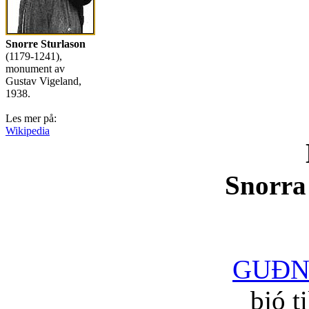
Snorre Sturlason
(1179-1241),
monument av
Gustav Vigeland,
1938.
Les mer på:
Wikipedia
Snorra
GUÐN
bjó t