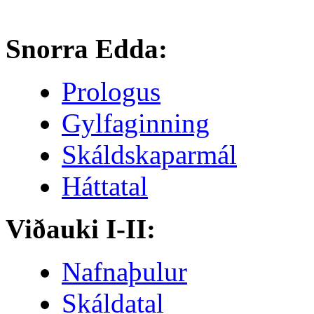
Snorra Edda:
Prologus
Gylfaginning
Skáldskaparmál
Háttatal
Viðauki I-II:
Nafnaþulur
Skáldatal