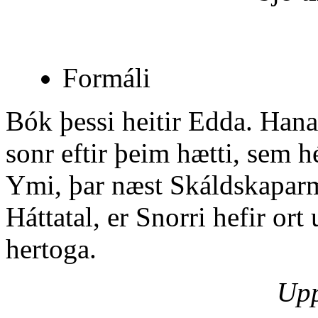
Formáli
Bók þessi heitir Edda. Hana
sonr eftir þeim hætti, sem hé
Ymi, þar næst Skáldskaparmá
Háttatal, er Snorri hefir o
hertoga.
Upp