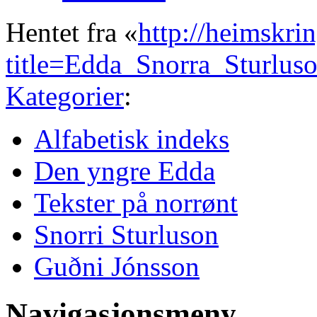
Hentet fra «
http://heimskri
title=Edda_Snorra_Sturlu
Kategorier
:
Alfabetisk indeks
Den yngre Edda
Tekster på norrønt
Snorri Sturluson
Guðni Jónsson
Navigasjonsmeny