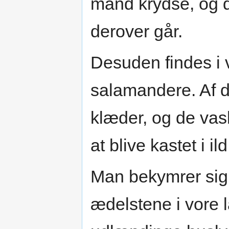
mand krydse, og d
derover går.
Desuden findes i 
salamandere. Af d
klæder, og de va
at blive kastet i ild
Man bekymrer sig 
ædelstene i vore 