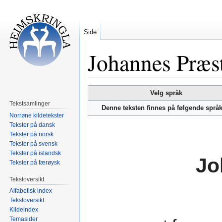
Side
Johannes Præs
Hopp
Hopp
Velg språk
til
til
Tekstsamlinger
Denne teksten finnes på følgende språ
navigering
søk
Norrøne kildetekster
Tekster på dansk
Tekster på norsk
Tekster på svensk
Tekster på islandsk
Jo
Tekster på færøysk
Tekstoversikt
Alfabetisk index
Tekstoversikt
Kildeindex
Temasider