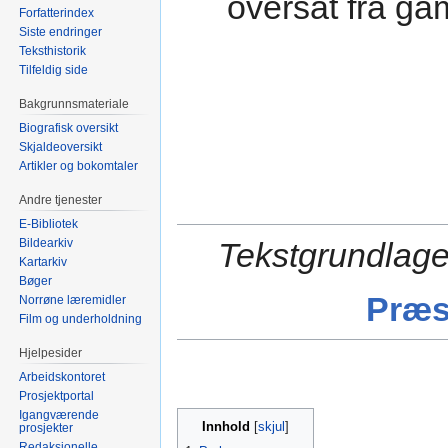
oversat fra g
Forfatterindex
Siste endringer
Teksthistorik
Tilfeldig side
Bakgrunnsmateriale
Biografisk oversikt
Skjaldeoversikt
Artikler og bokomtaler
Andre tjenester
E-Bibliotek
Bildearkiv
Tekstgrundlage
Kartarkiv
Bøger
Præs
Norrøne læremidler
Film og underholdning
Hjelpesider
Arbeidskontoret
Prosjektportal
Igangværende
Innhold
prosjekter
Redaksjonelle