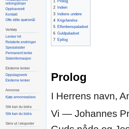
1
Prolog
retningslinjer
2
Indien
Opphavsrett
3
Indiens undere
Kontakt
Ofte stilte spørsmål
4
Krigsførelse
5
Elfenbenspaladset
Verktøy
6
Guldpaladset
Lenker hit
7
Epilog
Relaterte endringer
Spesialsider
Permanent lenke
Sideinformasjon
Eksterne lenker
Prolog
Oppslagsverk
Eksterne lenker
Annonse
I Herrens navn, 
Kjøp annonseplass
Slik kan du bidra
Vi — Johannes Pr
Slik kan du bidra
Skriv ut / eksporter