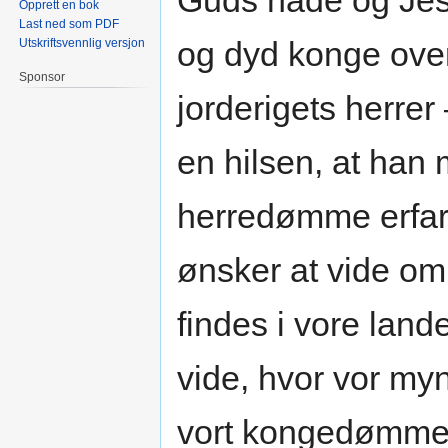
Guds nåde og Jesu
Opprett en bok
Last ned som PDF
og dyd konge over
Utskriftsvennlig versjon
Sponsor
jorderigets herr
en hilsen, at han 
herredømme erfaret
ønsker at vide o
findes i vore lande
vide, hvor vor myn
vort kongedømme 