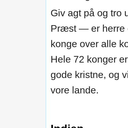
Giv agt på og tro 
Præst — er herre o
konge over alle 
Hele 72 konger er 
gode kristne, og vi
vore lande.