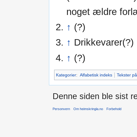
noget ældre forl
↑
(?)
↑
Drikkevarer(?)
↑
(?)
Kategorier
:
Alfabetisk indeks
Tekster p
Denne siden ble sist re
Personvern
Om heimskringla.no
Forbehold