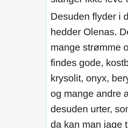
Desuden flyder i 
hedder Olenas. Den
mange strømme og 
findes gode, kost
krysolit, onyx, be
og mange andre æ
desuden urter, so
da kan man jage tr