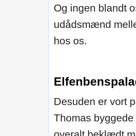
Og ingen blandt os
udådsmænd mellem
hos os.
Elfenbenspala
Desuden er vort p
Thomas byggede ti
overalt beklædt me