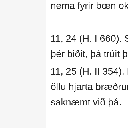
nema fyrir bœn ok 
11, 24 (H. I 660). S
þér biðit, þá trúit 
11, 25 (H. II 354).
öllu hjarta bræðru
saknæmt við þá.