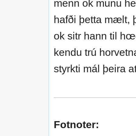
menn ok munu heil
hafði þetta mælt,
ok sitr hann til h
kendu trú horvetn
styrkti mál þeira 
Fotnoter: