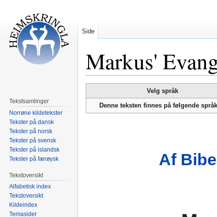
Side
Markus' Evan
Hopp
Hopp
Velg språk
til
til
Tekstsamlinger
Denne teksten finnes på følgende språ
navigering
søk
Norrøne kildetekster
Tekster på dansk
Tekster på norsk
Tekster på svensk
Tekster på islandsk
Af Bibe
Tekster på færøysk
Tekstoversikt
Alfabetisk index
Tekstoversikt
Kildeindex
Temasider