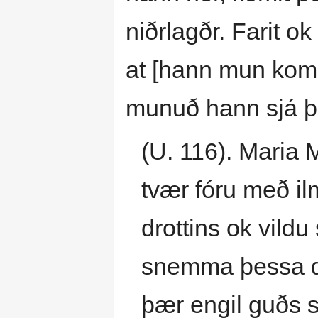
niðrlagðr. Farit o
at [hann mun koma,
munuð hann sjá þ
(U. 116). Maria
tvær fóru með il
drottins ok vild
snemma þessa da
þær engil guðs s