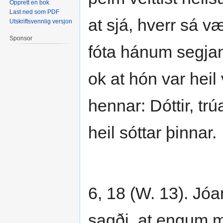
Opprett en bok
Last ned som PDF
at sjá, hverr sá vær
Utskriftsvennlig versjon
Sponsor
fóta hánum segjan
ok at hón var heil 
hennar: Dóttir, trúa
heil sóttar þinnar.
6, 18 (W. 13). Jóa
sagði, at engum 