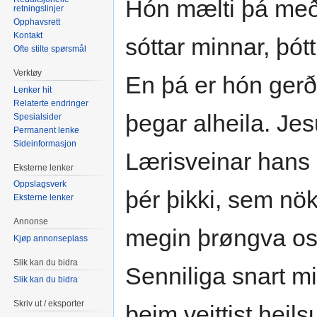
Hón mælti þá með 
retningslinjer
Opphavsrett
Kontakt
sóttar minnar, þót
Ofte stilte spørsmål
Verktøy
En þá er hón gerð
Lenker hit
Relaterte endringer
þegar alheila. Jes
Spesialsider
Permanent lenke
Sideinformasjon
Lærisveinar hans 
Eksterne lenker
Oppslagsverk
þér þikki, sem nök
Eksterne lenker
Annonse
megin þrøngva oss
Kjøp annonseplass
Slik kan du bidra
Senniliga snart mi
Slik kan du bidra
Skriv ut / eksporter
þeim veittist heils