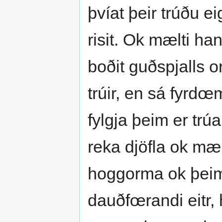
þvíat þeir trúðu e
risit. Ok mælti han
boðit guðspjalls o
trúir, en sá fyrdœm
fylgja þeim er trú
reka djöfla ok mæ
hoggorma ok þeim 
dauðfœrandi eitr, 