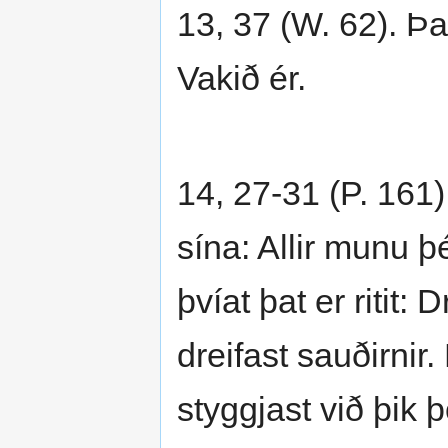
13, 37 (W. 62). Þa
Vakið ér.
14, 27-31 (P. 161).
sína: Allir munu þé
þvíat þat er ritit
dreifast sauðirnir.
styggjast við þik þ