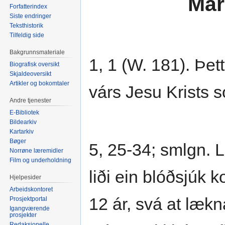
Mar
Forfatterindex
Siste endringer
Teksthistorik
Tilfeldig side
Bakgrunnsmateriale
1, 1 (W. 181). Þet
Biografisk oversikt
Skjaldeoversikt
Artikler og bokomtaler
várs Jesu Krists 
Andre tjenester
E-Bibliotek
Bildearkiv
Kartarkiv
Bøger
5, 25-34; smlgn. L
Norrøne læremidler
Film og underholdning
liði ein blóðsjúk k
Hjelpesider
Arbeidskontoret
12 ár, svá at lækn
Prosjektportal
Igangværende
prosjekter
Redaksjonelle