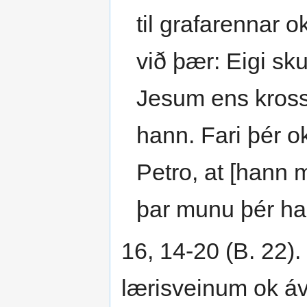
til grafarennar 
við þær: Eigi sku
Jesum ens krossf
hann. Fari þér o
Petro, at [hann 
þar munu þér ha
16, 14-20 (B. 22).
lærisveinum ok áví