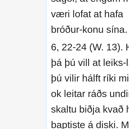
væri lofat at hafa
bróður-konu sína.
6, 22-24 (W. 13).
þá þú vill at leik
þú vilir hálft ríki
ok leitar ráðs undi
skaltu biðja kvað 
baptiste á diski. 