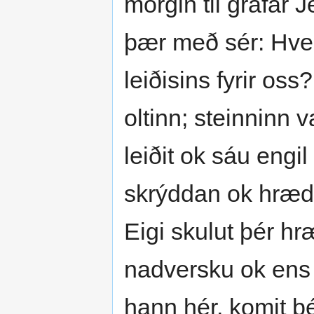
morgin til grafar 
þær með sér: Hver
leiðisins fyrir oss?
oltinn; steinninn v
leiðit ok sáu engil
skrýddan ok hrædd
Eigi skulut þér hr
nadversku ok ens k
hann hér, komit þé