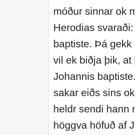
móður sinnar ok m
Herodias svaraði:
baptiste. Þá gekk
vil ek biðja þik, a
Johannis baptiste.
sakar eiðs sins ok 
heldr sendi hann 
höggva höfuð af J