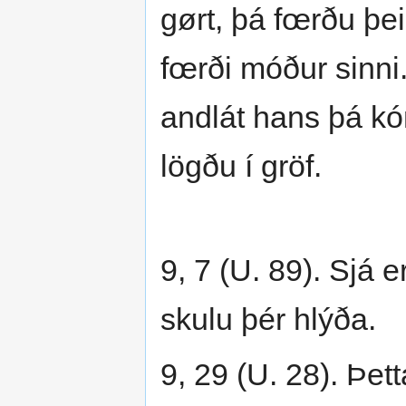
gørt, þá fœrðu þei
fœrði móður sinni
andlát hans þá kó
lögðu í gröf.
9, 7 (U. 89). Sjá 
skulu þér hlýða.
9, 29 (U. 28). Þet