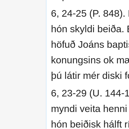
6, 24-25 (P. 848)
hón skyldi beiða.
höfuð Joáns bapti
konungsins ok mæl
þú látir mér diski
6, 23-29 (U. 144-
myndi veita henni
hón beiðisk hálft 