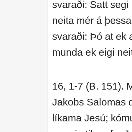
svaraði: Satt segi
neita mér á þessarr
svaraði: Þó at ek 
munda ek eigi neit
16, 1-7 (B. 151).
Jakobs Salomas dót
líkama Jesú; kóm