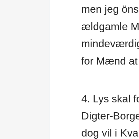
men jeg öns
ældgamle M
mindeværdi
for Mænd at 
4. Lys skal f
Digter-Borg
dog vil i Kv