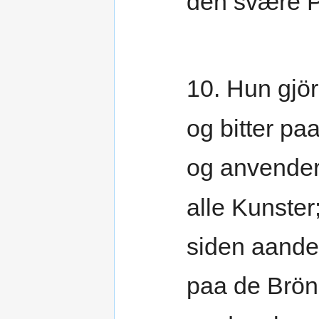
den svære P
10. Hun gjö
og bitter pa
og anvende
alle Kunster
siden aande
paa de Brö