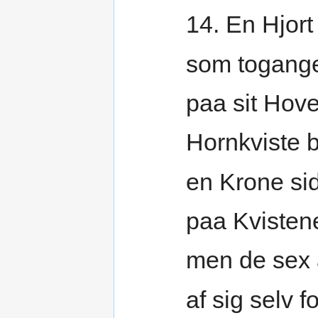
14. En Hjor
som togang
paa sit Hov
Hornkviste 
en Krone si
paa Kvistene
men de sex
af sig selv 