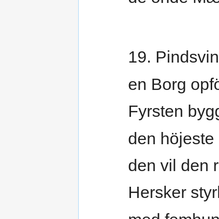
19. Pindsvine
en Borg opf
Fyrsten byg
den höjeste 
den vil den 
Hersker sty