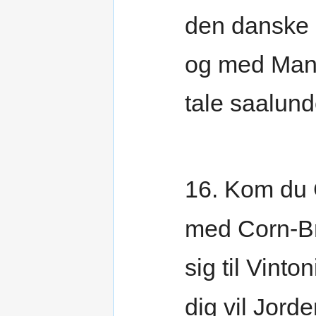
den danske 
og med Ma
tale saalund
16. Kom du 
med Corn-Bri
sig til Vinton
dig vil Jord