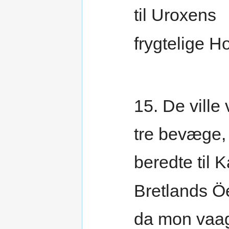
til Uroxens
frygtelige H
15. De vill
tre bevæge,
beredte til 
Bretlands Ö
da mon vaa