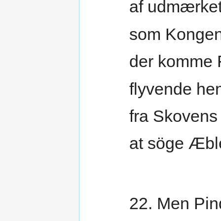
af udmærke
som Kongen
der komme 
flyvende he
fra Skovens
at söge Æbl
22. Men Pin