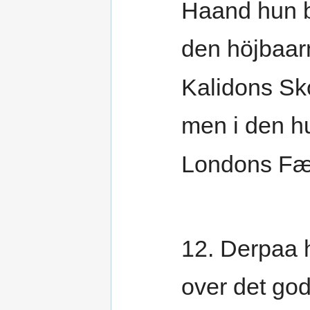
Haand hun 
den höjbaar
Kalidons Sk
men i den h
Londons Fæ
12. Derpaa 
over det go