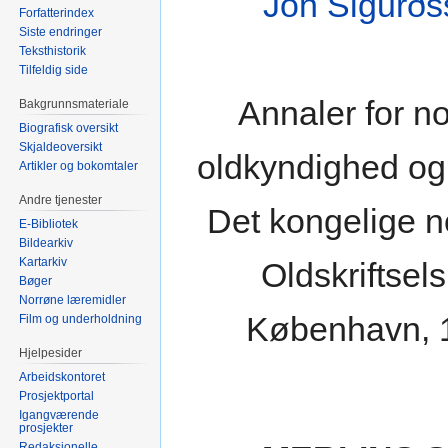
Jón Sigurðs
Forfatterindex
Siste endringer
Teksthistorik
Tilfeldig side
Annaler for n
Bakgrunnsmateriale
Biografisk oversikt
Skjaldeoversikt
oldkyndighed og 
Artikler og bokomtaler
Andre tjenester
Det kongelige n
E-Bibliotek
Bildearkiv
Kartarkiv
Oldskriftsel
Bøger
Norrøne læremidler
København, 
Film og underholdning
Hjelpesider
Arbeidskontoret
Prosjektportal
Igangværende
prosjekter
Redaksjonelle