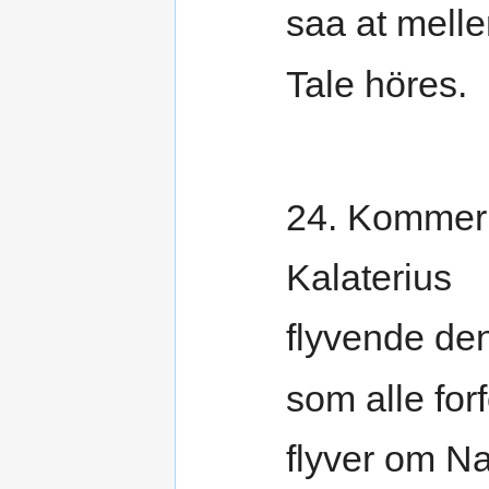
saa at mell
Tale höres.
24. Kommer
Kalaterius
flyvende den
som alle forf
flyver om Na