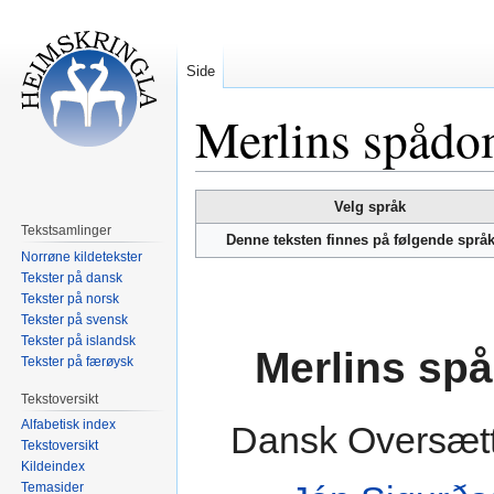
Side
Merlins spåd
Hopp
Hopp
Velg språk
til
til
Tekstsamlinger
Denne teksten finnes på følgende språ
navigering
søk
Norrøne kildetekster
Tekster på dansk
Tekster på norsk
Tekster på svensk
Tekster på islandsk
Merlins sp
Tekster på færøysk
Tekstoversikt
Alfabetisk index
Dansk Oversætt
Tekstoversikt
Kildeindex
Temasider