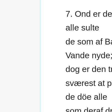
7. Ond er d
alle sulte
de som af 
Vande nyde
dog er den t
sværest at p
de döe alle
som deraf dr