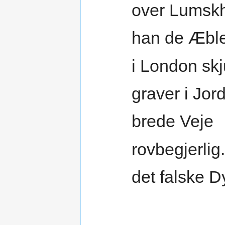
over Lumskh
han de Æbl
i London skj
graver i Jor
brede Veje
rovbegjerlig.
det falske Dy