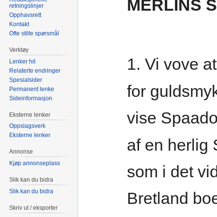
MERLINS 
retningslinjer
Opphavsrett
Kontakt
Ofte stilte spørsmål
Verktøy
1. Vi vove at
Lenker hit
Relaterte endringer
Spesialsider
for guldsmy
Permanent lenke
Sideinformasjon
vise Spaa
Eksterne lenker
Oppslagsverk
Eksterne lenker
af en herli
Annonse
Kjøp annonseplass
som i det vi
Slik kan du bidra
Slik kan du bidra
Bretland bo
Skriv ut / eksporter