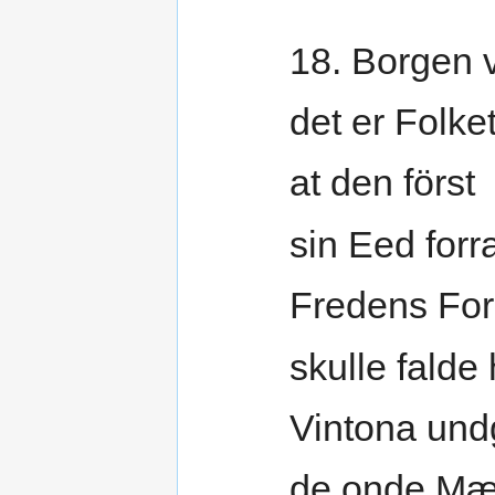
18. Borgen vi
det er Folke
at den först
sin Eed forr
Fredens For
skulle falde 
Vintona und
de onde Mæ