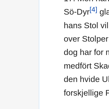
[4]
Sö-Dyr
gl
hans Stol vi
over Stolper
dog har for
medfört Ska
den hvide U
forskjellige 