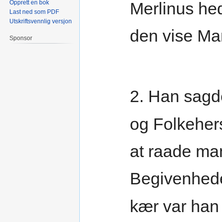
Opprett en bok
Merlinus he
Last ned som PDF
Utskriftsvennlig versjon
den vise Ma
Sponsor
2. Han sagd
og Folkeher
at raade m
Begivenhede
kær var han 