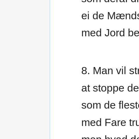
ei de Mænds
med Jord b
8. Man vil s
at stoppe d
som de fle
med Fare tr