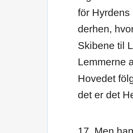
för Hyrden
derhen, hvo
Skibene til 
Lemmerne a
Hovedet föl
det er det H
17. Men ha