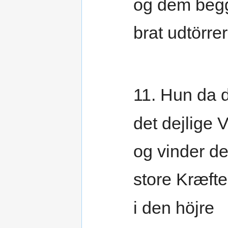
og dem beg
brat udtörrer
11. Hun da d
det dejlige 
og vinder d
store Kræfte
i den höjre