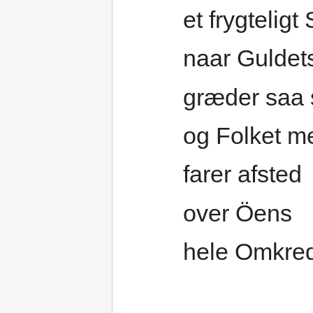
et frygteligt 
naar Guldets
græder saa 
og Folket m
farer afsted
over Öens
hele Omkred