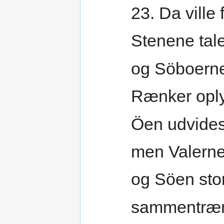
23. Da ville 
Stenene tale
og Söboern
Rænker opl
Öen udvides
men Valerne 
og Söen sto
sammentræ