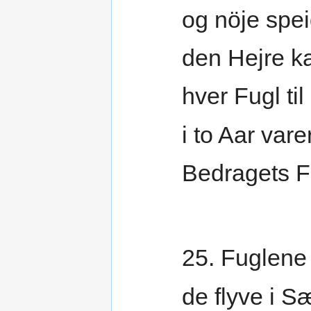
og nöje spei
den Hejre k
hver Fugl til 
i to Aar vare
Bedragets 
25. Fuglene 
de flyve i 