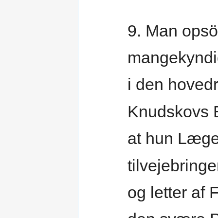
9. Man opsö
mangekyndi
i den hoved
Knudskovs 
at hun Læg
tilvejebringe
og letter af 