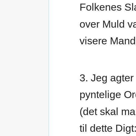
Folkenes Sl
over Muld v
visere Mand
3. Jeg agter
pyntelige O
(det skal ma
til dette Digt