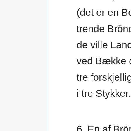
(det er en 
trende Brön
de ville Lan
ved Bække 
tre forskjelli
i tre Stykker.
6. En af Br