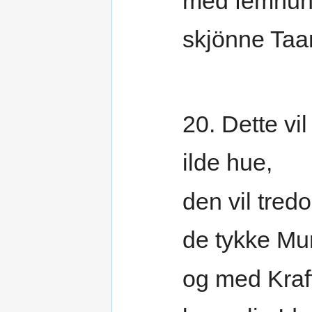
med femhun
skjönne Taa
20. Dette vi
ilde hue,
den vil tred
de tykke Mu
og med Kraf