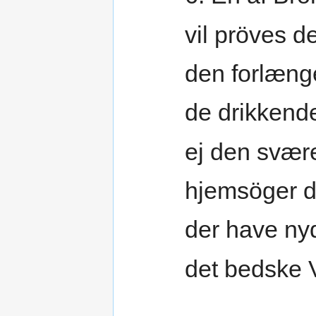
vil pröves d
den forlæng
de drikkende
ej den svær
hjemsöger 
der have ny
det bedske 