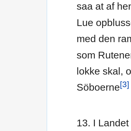
saa at af h
Lue opbluss
med den r
som Rutene
lokke skal, 
[3]
Söboerne
13. I Lande