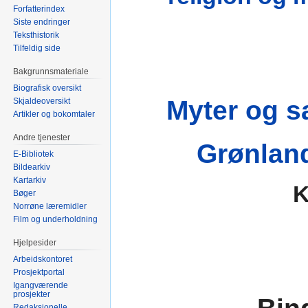
Forfatterindex
Siste endringer
Teksthistorik
Tilfeldig side
Bakgrunnsmateriale
Biografisk oversikt
Myter og s
Skjaldeoversikt
Artikler og bokomtaler
Andre tjenester
Grønland
E-Bibliotek
Bildearkiv
Kartarkiv
K
Bøger
Norrøne læremidler
Film og underholdning
Hjelpesider
Arbeidskontoret
Prosjektportal
Igangværende
prosjekter
Redaksjonelle