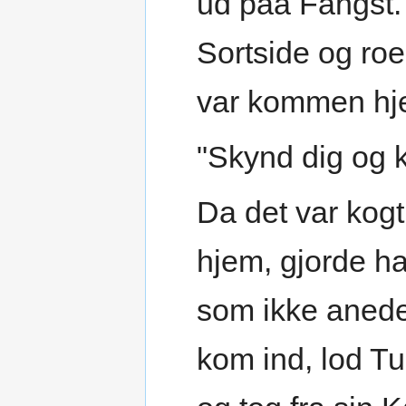
ud paa Fangst.
Sortside og ro
var kommen hje
"Skynd dig og k
Da det var kog
hjem, gjorde h
som ikke anede
kom ind, lod Tu