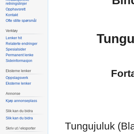
Bin
retningslinjer
Opphavsrett
Kontakt
Ofte stilte spørsmål
Verktøy
Tungu
Lenker hit
Relaterte endringer
Spesialsider
Permanent lenke
Sideinformasjon
Fort
Eksterne lenker
Oppslagsverk
Eksterne lenker
Annonse
Kjøp annonseplass
Slik kan du bidra
Slik kan du bidra
Tungujuluk (Bla
Skriv ut / eksporter