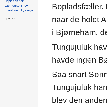
Opprett en bok
Bopladsfæller.
Last ned som PDF
Utskriftsvennlig versjon
naar de holdt 
Sponsor
i Bjørneham, d
Tungujuluk ha
havde ingen Bø
Saa snart Sønn
Tungujuluk ham
blev den anden