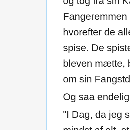
og tog fra sin
Fangeremmen og
hvorefter de a
spise. De spist
bleven mætte, b
om sin Fangstd
Og saa endelig
"I Dag, da jeg s