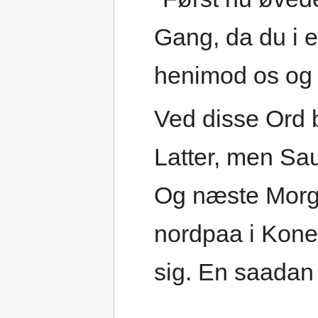
Gang, da du i 
henimod os og h
Ved disse Ord 
Latter, men Sau
Og næste Morge
nordpaa i Kone
sig. En saadan 