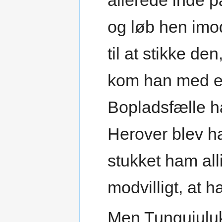
allerede inde 
og løb hen imo
til at stikke de
kom han med eet
Bopladsfælle 
Herover blev h
stukket ham all
modvilligt, at h
Men Tungujuluk