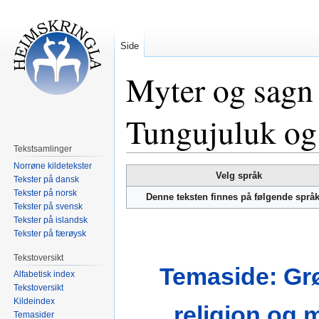
Side
Myter og sagn 
Tungujuluk og
Tekstsamlinger
Norrøne kildetekster
Hopp
Hopp
Velg språk
Tekster på dansk
til
til
Tekster på norsk
Denne teksten finnes på følgende språ
navigering
søk
Tekster på svensk
Tekster på islandsk
Tekster på færøysk
Tekstoversikt
Temaside: Gr
Alfabetisk index
Tekstoversikt
Kildeindex
religion og 
Temasider