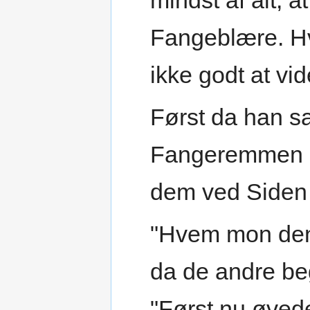
mindst af alt, a
Fangeblære. Hv
ikke godt at vi
Først da han s
Fangeremmen o
dem ved Siden 
"Hvem mon den
da de andre beg
"Først nu øved