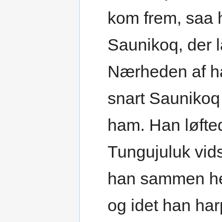
kom frem, saa
Saunikoq, der 
Nærheden af h
snart Saunikoq
ham. Han løfte
Tungujuluk vids
han sammen hel
og idet han ha