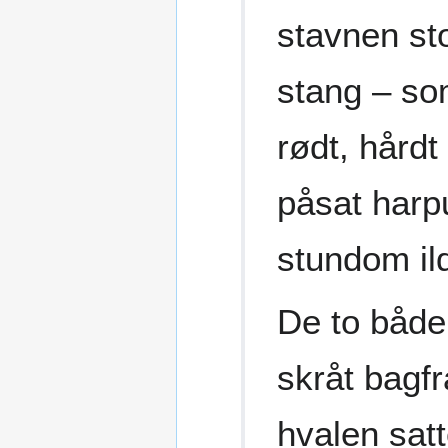
stavnen st
stang – som
rødt, hårdt
påsat harp
stundom il
De to både
skråt bagfr
hvalen satt