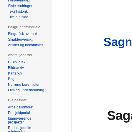
Forfatterindex
Siste endringer
Teksthistorik
Tilfeldig side
Bakgrunnsmateriale
Biografisk oversikt
Sagn
Skjaldeoversikt
Artikler og bokomtaler
Andre tjenester
E-Bibliotek
Bildearkiv
Kartarkiv
Bøger
Norrøne læremidler
Film og underholdning
Hjelpesider
Arbeidskontoret
Sag
Prosjektportal
Igangværende
prosjekter
Redaksjonelle
retningslinjer