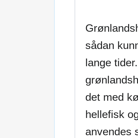
Grønlandshv
sådan kunne
lange tide
grønlandshv
det med kød
hellefisk o
anvendes s