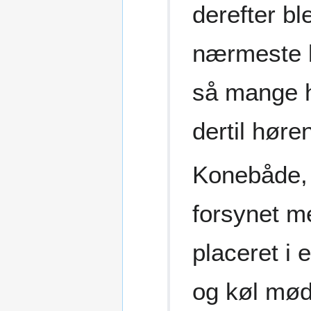
derefter bl
nærmeste bu
så mange h
dertil hør
Konebåde, d
forsynet m
placeret i 
og køl mød