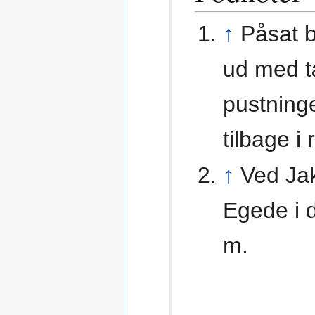
↑
Påsat b
ud med t
pustninge
tilbage i
↑
Ved Ja
Egede i 
m.