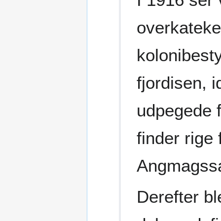
overkateke
kolonibest
fjordisen, 
udpegede fi
finder rige
Angmagssal
Derefter b