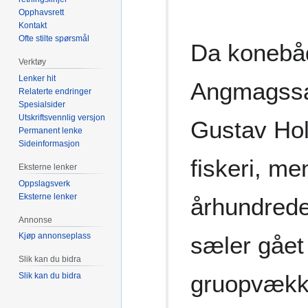
Opphavsrett
Kontakt
Ofte stilte spørsmål
Da konebåd
Verktøy
Lenker hit
Angmagssali
Relaterte endringer
Spesialsider
Utskriftsvennlig versjon
Gustav Hol
Permanent lenke
Sideinformasjon
fiskeri, me
Eksterne lenker
Oppslagsverk
Eksterne lenker
århundrede
Annonse
Kjøp annonseplass
sæler gået
Slik kan du bidra
gruopvække
Slik kan du bidra