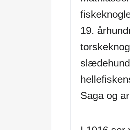
fiskeknogler
19. århund
torskeknogl
slædehunden
hellefisken
Saga og ar
I 1916 ser