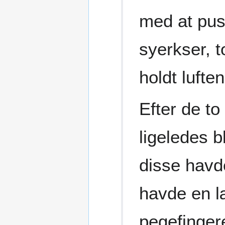
med at pus
syerkser, t
holdt lufte
Efter de to
ligeledes 
disse havd
havde en l
pegefingere