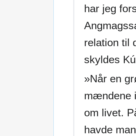
har jeg fo
Angmagssal
relation ti
skyldes Kú
»Når en grø
mændene i 
om livet. 
havde man