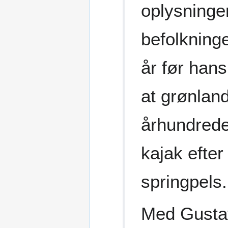
oplysninge
befolkninge
år før han
at grønland
århundredet
kajak efte
springpels.
Med Gustav