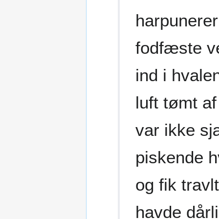
harpunere
fodfæste v
ind i hvale
luft tømt a
var ikke sj
piskende hv
og fik trav
havde dårli