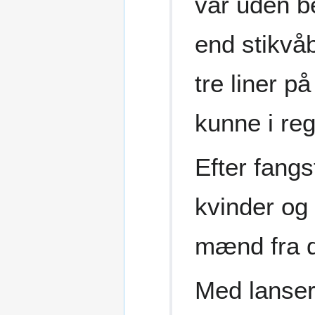
var uden b
end stikvå
tre liner p
kunne i re
Efter fang
kvinder og
mænd fra 
Med lanser 