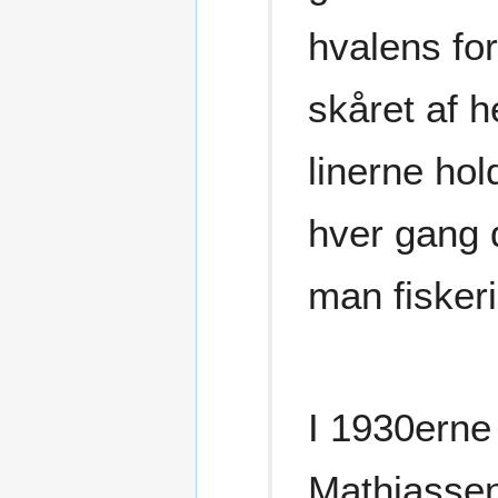
hvalens fo
skåret af 
linerne hol
hver gang d
man fiskeri
I 1930erne
Mathiassen