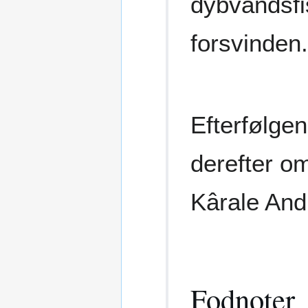
dybvandsfi
forsvinden.
Efterfølgen
derefter om
Kârale And
Fodnoter