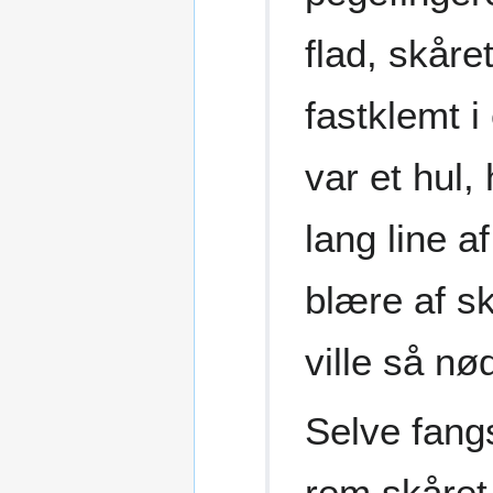
flad, skåre
fastklemt i 
var et hul,
lang line a
blære af s
ville så nø
Selve fang
rem skåret