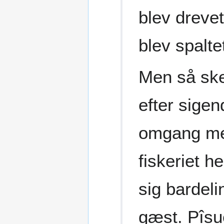
blev drevet
blev spalt
Men så ske
efter sige
omgang me
fiskeriet h
sig bardeli
gæst. Pîsue