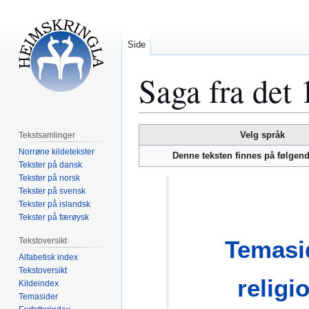
Side
Saga fra det 
Hopp
Hopp
Velg språk
Tekstsamlinger
til
til
Norrøne kildetekster
Denne teksten finnes på følgen
navigering
søk
Tekster på dansk
Tekster på norsk
Tekster på svensk
Tekster på islandsk
Tekster på færøysk
Tekstoversikt
Temasi
Alfabetisk index
Tekstoversikt
religi
Kildeindex
Temasider