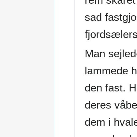
sad fastgjo
fjordsælers
Man sejled
lammede hv
den fast. 
deres våbe
dem i hval