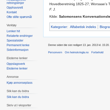
retningslinjer
Hovedberetninig 1825-27; Worsaae’s Ta
Opphavsrett
F. J.
Kontakt
Kilde:
Salomonsens Konversationsle
Ofte stilte spørsmål
Verktøy
Kategorier
:
Alfabetisk indeks
Biogra
Lenker hit
Relaterte endringer
Spesialsider
Permanent lenke
Denne siden ble sist redigert 13. jan. 2013 kl. 15:20.
Sideinformasjon
Personvern
Om heimskringla.no
Forbehold
Eksterne lenker
Oppslagsverk
Eksterne lenker
Annonse
Kjøp annonseplass
Slik kan du bidra
Slik kan du bidra
Skriv ut / eksporter