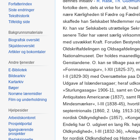
dennes Initiativ -
R. Rask
,
Th. Guðmun
Forfatterindex
fortolke dem, dels at virke for alt, hva
Siste endringer
nære Kærligheden til Fædre og Fædrel
Teksthistorik
skaffede han Selskabet Medlemmer rundt
Tilfeldig side
Kr. han var Selskabets utrættelige Sekr
Bakgrunnsmateriale
senere Tider har været særlig virkso
Biografisk oversikt
med usvækket Kraft. Foruden Bestyrels
Skjaldeoversikt
Oldskriftafdelingen og Oldsagafdelingen
Artikler og bokomtaler
Nationalmuseet. Der holdes maanedlige
Genstandene. O. kan se tilbage paa e
Andre tjenester
»Fornmannasogur«, I-XII (1825-37), me
E-Bibliotek
I-II (1829-30) med Oversættelse paa D
Bildearkiv
Kartarkiv
Udgave af Islændersagaer; heraf udko
Bøger
»Sturlungasaga« 1906-11, samt en Ove
Norrøne læremidler
Antiquitates Americanæ (1837), samt Rus
Film og underholdning
Mindesmærker«, I-III (1838-45), hvorti
septentrionalis (1860, 2. Udg. 1913-1
Hjelpesider
nordisk Oldkyndighed« (1857), »Kongeh
Arbeidskontoret
Prosjektportal
Endelig har O. udgivet en lang Rk. højs
Igangværende
Oldkyndighed«, I-III (1832-36), »Antiqu
prosjekter
for nordisk Oldkyndighed og Historie« f
Redaksjonelle