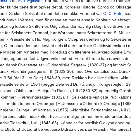
dsson
og
Svb. Egilsson
. Formaalet var dels at udgive nordiske (norske 
d der kunde tjene til at oplyse det gl. Nordens Historie, Sprog og Oldsage
and. Sjælen i Selskabet med dette smukke Formaal var
C. C. Rafn
, sa
 omkr. i Verden, men fik ogsaa en meget anselig Kapital tilvejebragt; 
etær og ledede Skrifternes Udgivelse, der navnlig i Beg. Blev dreven me
mme for Selskabets Formaal, bør Worsaae, samt Sekretærerne S. Mülle
en - Præsidenten, Hs. Maj. Kongen, Vicepræsidenten og to Sekretærer s
; O. er saaledes nøje knyttet dels til den nordiske Oldtidsvidenskab i de
 Møder om Vinteren med Foredrag om litterære ell. arkæologiske Emner
n lang og udmærket Udgivervirksomhed. For det første kan nævnes de
d dansk Oversættelse: »Oldnordiske Sagaer« (1826-37) og latinsk: Sc
ansk, »Islendingasögur«, I-III (1829-30), med Oversættelse paa Dansk,
m 3 Bd (det 3. i to Dele) 1843-89, men Rækken blev ikke fuldført; »
rsættelse deraf 1904 (begge Dele ved Dr. Kålund); »Kongespejlet« 19
lands Oldhistorie: Antiquités Russes, I-II (1850-52) og endelig Grønlan
l kommer »Færeyingasaga« (1832). Til Selskabets vigtigste Publikation
6) - foruden to andre Ordbøger (E. Jonsson: »Oldnordisk Ordbog« [1863
øjene i Jelinge« af Kornerup (1875), »Nordiske Fortidsminder«, I-II (
t fortjenstfulde Tidsskrifter, hvor alle mulige Emner, hørende under de
arisk Tidsskrift«, I-VII (1843-63), »Annaler for nordisk Oldkyndighed 
ra 1866. Et Udtog af de vigtigere Bidrag gives paa Fransk i Mémoires. D