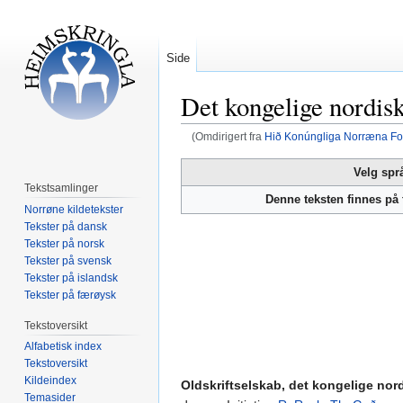
Side
Det kongelige nordisk
(Omdirigert fra
Hið Konúngliga Norræna Fo
Hopp
Hopp
Velg spr
til
til
Tekstsamlinger
Denne teksten finnes på
navigering
søk
Norrøne kildetekster
Tekster på dansk
Tekster på norsk
Tekster på svensk
Tekster på islandsk
Tekster på færøysk
Tekstoversikt
Alfabetisk index
Tekstoversikt
Kildeindex
Oldskriftselskab, det kongelige nor
Temasider