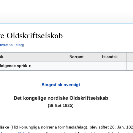
e Oldskriftselskab
rnfræða Félag
)
åk
Norrønt
Islandsk
 følgende språk ►
Biografisk oversigt
Det kongelige nordiske Oldskriftselskab
(Stiftet 1825)
diske
(Hid konungliga norræna fornfrædafélag), blev stiftet 28. Jan. 18