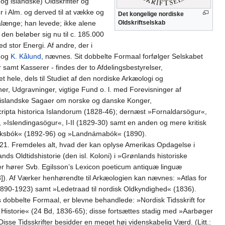
og islandske) Oldskrifiter og
r i Alm. og derved til at vække og
Det kongelige nordiske
alænge; han levede; ikke alene
Oldskriftselskab
den beløber sig nu til c. 185.000
d stor Energi. Af andre, der i
r og
K. Kålund
, nævnes. Sit dobbelte Formaal forfølger Selskabet
amt Kasserer - findes der to Afdelingsbestyrelser,
t hele, dels til Studiet af den nordiske Arkæologi og
, Udgravninger, vigtige Fund o. l. med Forevisninger af
 islandske Sagaer om norske og danske Konger,
ripta historica Islandorum (1828-46); dernæst »Fornaldarsögur«,
 »Islendingasögur«, I-II (1829-30) samt en anden og mere kritisk
Hauksbók« (1892-96) og »Landnámabók« (1890).
21. Fremdeles alt, hvad der kan oplyse Amerikas Opdagelse i
ds Oldtidshistorie (den isl. Koloni) i »Grønlands historiske
er hører Svb. Egilsson’s Lexicon poeticum antiquæ linguæ
]). Af Værker henhørendte til Arkæologien kan nævnes: »Atlas for
1890-1923) samt »Ledetraad til nordisk Oldkyndighed« (1836).
ts dobbelte Formaal, er blevne behandlede: »Nordisk Tidsskrift for
og Historie« (24 Bd, 1836-65); disse fortsættes stadig med »Aarbøger
isse Tidsskrifter besidder en meget høj videnskabelig Værd. (Litt.: