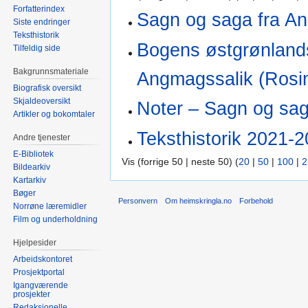
Forfatterindex
Sagn og saga fra An
Siste endringer
Teksthistorik
Bogens østgrønlands
Tilfeldig side
Bakgrunnsmateriale
Angmagssalik (Rosi
Biografisk oversikt
Skjaldeoversikt
Noter – Sagn og sag
Artikler og bokomtaler
Teksthistorik 2021-
Andre tjenester
E-Bibliotek
Vis (forrige 50 | neste 50) (
20
|
50
|
100
|
2
Bildearkiv
Kartarkiv
Bøger
Personvern
Om heimskringla.no
Forbehold
Norrøne læremidler
Film og underholdning
Hjelpesider
Arbeidskontoret
Prosjektportal
Igangværende
prosjekter
Redaksjonelle