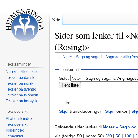
Side
Sider som lenker til «
(Rosing)»
←
Noter – Sagn og saga fra Angmagssalik (Ros
Tekstsamlinger
Hopp
Hopp
Lenker hit
Norrøne kildetekster
til
til
Tekster på dansk
Side:
navigering
søk
Tekster på norsk
Tekster på svensk
Tekster på islandsk
Tekster på færøysk
Filtre
Skjul
transkluderinger |
Skjul
lenker |
Skj
Tekstoversikt
Alfabetisk index
Tekstoversikt
Følgende sider lenker til
Noter – Sagn og
Kildeindex
Vis (forrige 50 | neste 50) (
20
|
50
|
100
|
2
Temasider