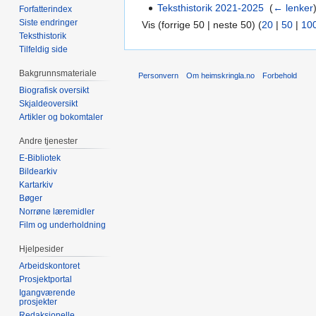
Teksthistorik 2021-2025
‎
(
← lenker
Forfatterindex
Siste endringer
Vis (forrige 50 | neste 50) (
20
|
50
|
10
Teksthistorik
Tilfeldig side
Bakgrunnsmateriale
Personvern
Om heimskringla.no
Forbehold
Biografisk oversikt
Skjaldeoversikt
Artikler og bokomtaler
Andre tjenester
E-Bibliotek
Bildearkiv
Kartarkiv
Bøger
Norrøne læremidler
Film og underholdning
Hjelpesider
Arbeidskontoret
Prosjektportal
Igangværende
prosjekter
Redaksjonelle