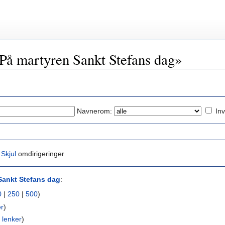
«På martyren Sankt Stefans dag»
Navnerom:
Inv
|
Skjul
omdirigeringer
Sankt Stefans dag
:
0
|
250
|
500
)
er
)
 lenker
)