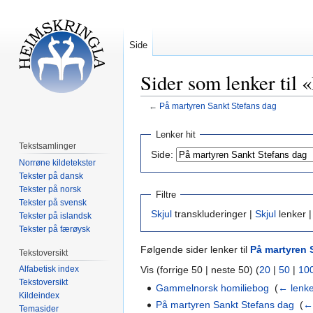
Side
Sider som lenker til 
←
På martyren Sankt Stefans dag
Hopp
Hopp
Lenker hit
til
til
Tekstsamlinger
Side:
navigering
søk
Norrøne kildetekster
Tekster på dansk
Tekster på norsk
Filtre
Tekster på svensk
Skjul
transkluderinger |
Skjul
lenker 
Tekster på islandsk
Tekster på færøysk
Følgende sider lenker til
På martyren 
Tekstoversikt
Vis (forrige 50 | neste 50) (
20
|
50
|
10
Alfabetisk index
Tekstoversikt
Gammelnorsk homiliebog
‎
(
← lenk
Kildeindex
På martyren Sankt Stefans dag
‎
(
←
Temasider