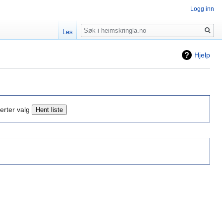
Logg inn
Søk
Les
Hjelp
erter valg