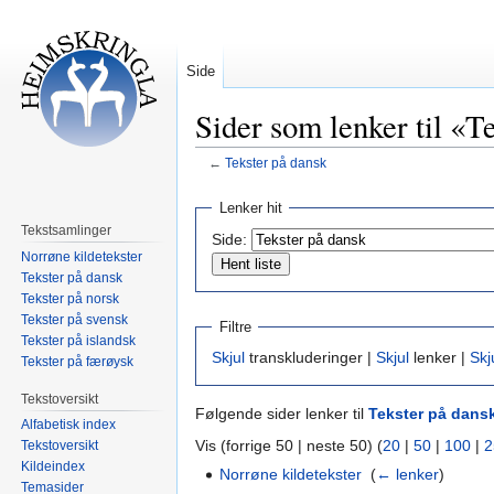
Side
Sider som lenker til «T
←
Tekster på dansk
Hopp
Hopp
Lenker hit
til
til
Tekstsamlinger
Side:
navigering
søk
Norrøne kildetekster
Tekster på dansk
Tekster på norsk
Tekster på svensk
Filtre
Tekster på islandsk
Skjul
transkluderinger |
Skjul
lenker |
Skj
Tekster på færøysk
Tekstoversikt
Følgende sider lenker til
Tekster på dans
Alfabetisk index
Vis (forrige 50 | neste 50) (
20
|
50
|
100
|
2
Tekstoversikt
Kildeindex
Norrøne kildetekster
‎
(
← lenker
)
Temasider