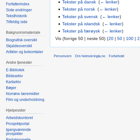
Tekster på dansk
‎
(
← lenker
)
Forfatterindex
Tekster på norsk
‎
(
← lenker
)
Siste endringer
Teksthistorik
Tekster på svensk
‎
(
← lenker
)
Tilfeldig side
Tekster på islandsk
‎
(
← lenker
)
Tekster på færøysk
‎
(
← lenker
)
Bakgrunnsmateriale
Vis (forrige 50 | neste 50) (
20
|
50
|
100
|
2
Biografisk oversikt
Skjaldeoversikt
Artikler og bokomtaler
Personvern
Om heimskringla.no
Forbehold
Andre tjenester
E-Bibliotek
Bildearkiv
Kartarkiv
Bøger
Norrøne læremidler
Film og underholdning
Hjelpesider
Arbeidskontoret
Prosjektportal
Igangværende
prosjekter
Redaksjonelle