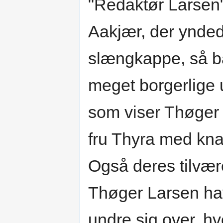
"Redaktør Larsen"
Aakjær, der ynded
slængkappe, så b
meget borgerlige u
som viser Thøger 
fru Thyra med kna
Også deres tilvære
Thøger Larsen hav
undre sig over, hvo