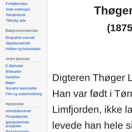
Forfatterindex
Thøger
Siste endringer
Teksthistorik
Tilfeldig side
(1875
Bakgrunnsmateriale
Biografisk oversikt
Skjaldeoversikt
Artikler og bokomtaler
Andre tjenester
E-Bibliotek
Bildearkiv
Digteren Thøger L
Kartarkiv
Bøger
Norrøne læremidler
Han var født i Tør
Film og underholdning
Hjelpesider
Limfjorden, ikke 
Arbeidskontoret
Prosjektportal
levede han hele s
Igangværende
prosjekter
Redaksjonelle