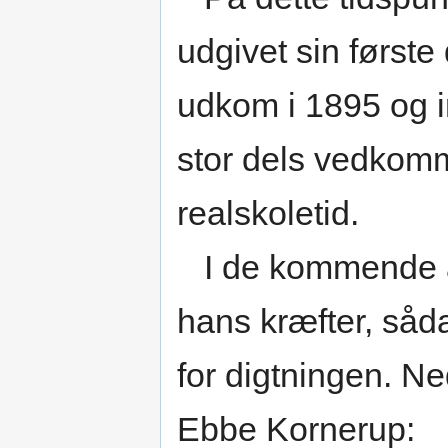
udgivet sin første
udkom i 1895 og i
stor dels vedkomm
realskoletid.
I de kommende år 
hans kræfter, såda
for digtningen. Ne
Ebbe Kornerup: