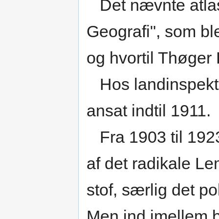
Det nævnte atlas
Geografi", som ble
og hvortil Thøger
Hos landinspektø
ansat indtil 1911.
Fra 1903 til 1923
af det radikale L
stof, særlig det p
Men ind imellem bl