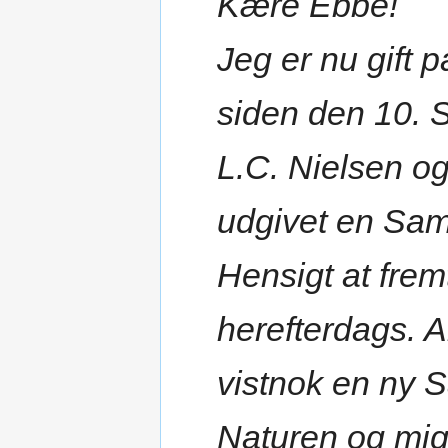
Kære Ebbe!
Jeg er nu gift
siden den 10. S
L.C. Nielsen o
udgivet en Saml
Hensigt at fr
herefterdags. A
vistnok en ny S
Naturen og mi