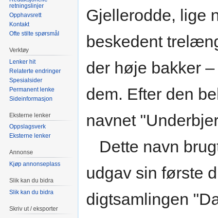
retningslinjer
Gjellerodde, lige n
Opphavsrett
Kontakt
Ofte stilte spørsmål
beskedent trelæn
Verktøy
Lenker hit
der høje bakker –
Relaterte endringer
Spesialsider
dem. Efter den bel
Permanent lenke
Sideinformasjon
navnet "Underbjer
Eksterne lenker
Oppslagsverk
Eksterne lenker
Dette navn brugt
Annonse
Kjøp annonseplass
udgav sin første d
Slik kan du bidra
Slik kan du bidra
digtsamlingen "Da
Skriv ut / eksporter