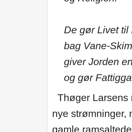
De gør Livet ti
bag Vane-Skim
giver Jorden e
og gør Fattigga
Thøger Larsens mo
nye strømninger, 
gamle ramsalted