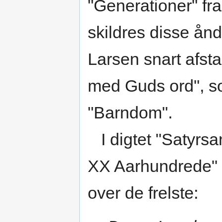
"Generationer" fr
skildres disse ån
Larsen snart afsta
med Guds ord", so
"Barndom".
I digtet "Satyrsang
XX Aarhundrede" i
over de frelste: