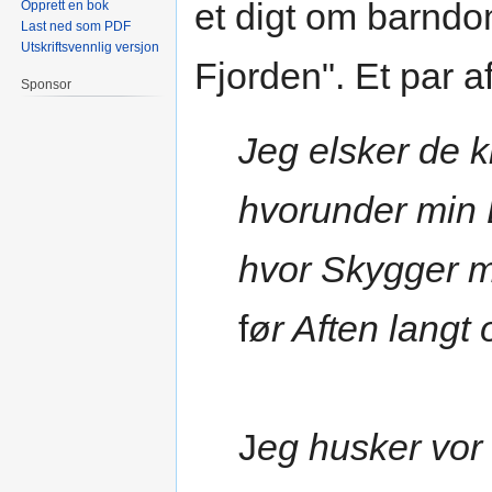
et digt om barnd
Opprett en bok
Last ned som PDF
Utskriftsvennlig versjon
Fjorden". Et par a
Sponsor
Jeg elsker de k
hvorunder min 
hvor Skygger 
f
ør Aften langt 
J
eg husker vor