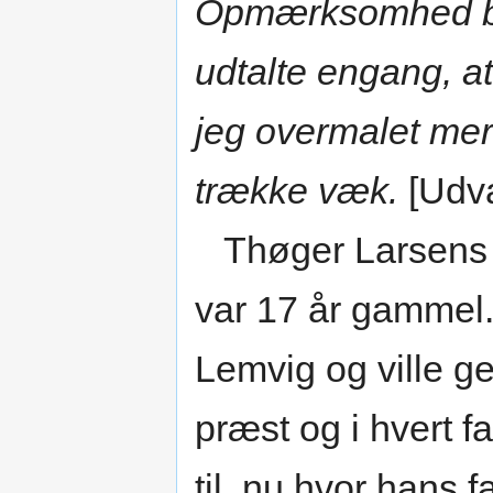
Opmærksomhed bl
udtalte engang, at
jeg overmalet mer
trække væk.
[Udva
Thøger Larsens m
var 17 år gammel.
Lemvig og ville g
præst og i hvert f
til, nu hvor hans f