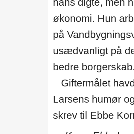
hans digte, men h
økonomi. Hun arb
på Vandbygningsvæ
usædvanligt på det
bedre borgerskab
Giftermålet havd
Larsens humør og 
skrev til Ebbe Kor