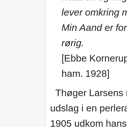
lever omkring 
Min Aand er fo
rørig.
[Ebbe Kornerup
ham. 1928]
Thøger Larsens n
udslag i en perler
1905 udkom hans f