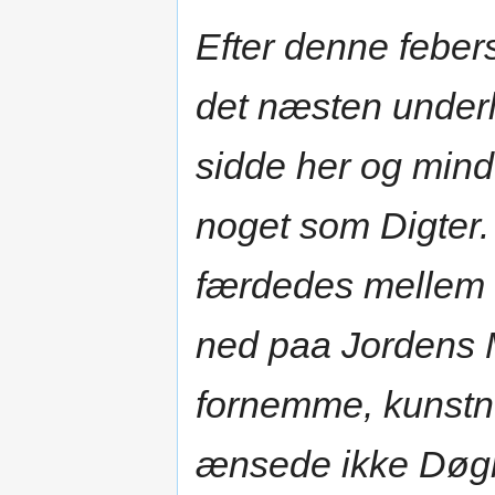
Efter denne febers
det næsten underl
sidde her og min
noget som Digter.
færdedes mellem S
ned paa Jordens M
fornemme, kunstn
ænsede ikke Døgn