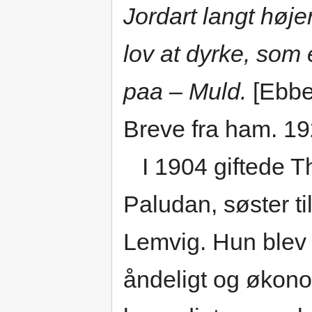
Jordart langt høje
lov at dyrke, som 
paa – Muld.
[Ebbe
Breve fra ham. 19
I 1904 giftede T
Paludan, søster ti
Lemvig. Hun blev 
åndeligt og økono