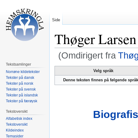
Side
Thøger Larsen 
(Omdirigert fra
Thøg
Tekstsamlinger
Hopp
Hopp
Velg språk
Norrøne kildetekster
til
til
Tekster på dansk
Denne teksten finnes på følgende språ
navigering
søk
Tekster på norsk
Tekster på svensk
Tekster på islandsk
Tekster på færøysk
Biografis
Tekstoversikt
Alfabetisk index
Tekstoversikt
Kildeindex
Temasider