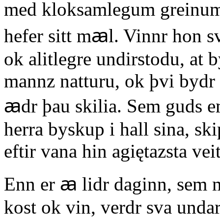
med kloksamlegum greinu
hefer sitt mꜳl. Vinnr hon 
ok alitlegre undirstodu, at 
mannz natturu, ok þvi bydr 
ꜳdr þau skilia. Sem guds emb
herra byskup i hall sina, sk
eftir vana hin agiętazsta veit
Enn er ꜳ lidr daginn, sem 
kost ok vin, verdr sva undar