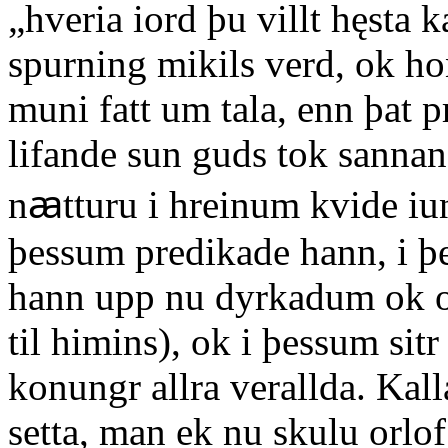
„hveria iord þu villt hęsta k
spurning mikils verd, ok hon
muni fatt um tala, enn þat p
lifande sun guds tok sannan
nꜳtturu i hreinum kvide iun
þessum predikade hann, i þ
hann upp nu dyrkadum ok o
til himins), ok i þessum sit
konungr allra verallda. Kal
setta, man ek nu skulu orlof