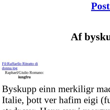
Post
Af bysk
Fil:Raffaello Ritratto di
donna.jpg
Raphael/Giulio Romano:
iungfru
Byskupp einn merkiligr mad
Italie, þott ver hafim eigi (