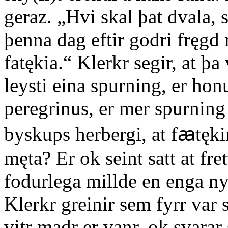
geraz. „Hvi skal þat dvala, 
þenna dag eftir godri fręg
fatękia.“ Klerkr segir, at þa
leysti eina spurning, er hon
peregrinus, er mer spurning 
byskups herbergi, at fꜳtęk
męta? Er ok seint satt at fret
fodurlega millde en enga ny
Klerkr greinir sem fyrr var 
vitr madr er vanr, ok svarar