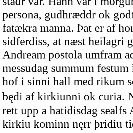
stadr var. Hann var i morg
persona, gudhræddr ok godfu
fatækra manna. Þat er af h
sidferdiss, at næst heilagri
Andream postola umfram adr
messudag summum festum i 
hof i sinni hall med riku
będi af kirkiunni ok curia.
rett upp a hatidisdag sealfs
kirkiu kominn nęrr þridiu ti