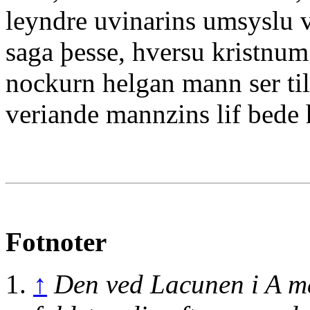
leyndre uvinarins umsyslu vęr
saga þesse, hversu kristnum
nockurn helgan mann ser til 
veriande mannzins lif bede h
Fotnoter
↑
Den ved Lacunen i A m