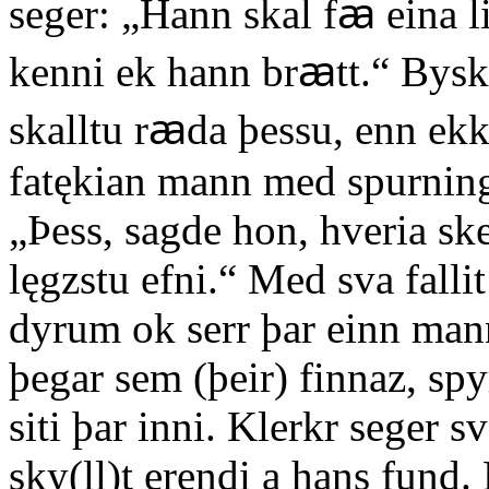
seger: „Hann skal fꜳ eina li
kenni ek hann brꜳtt.“ Bysk
skalltu rꜳda þessu, enn ekk
fatękian mann med spurning
„Þess, sagde hon, hveria ske
lęgzstu efni.“ Med sva falli
dyrum ok serr þar einn man
þegar sem (þeir) finnaz, spy
siti þar inni. Klerkr seger s
sky(ll)t erendi a hans fund. 