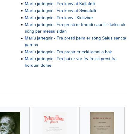
Maríu jartegnir - Fra konv at Kalfafelli
Maríu jartegnir - Fra konv at Svinafelli
Maríu jartegnir - Fra konv i Kirkivbæ
Maríu jartegnir - Fra presti er framdi saurlifi i kirkiu ok
sỏng þar messu sidan
Maríu jartegnir - Fra presti þeim er söng Salus sancta
parens
Maríu jartegnir - Fra prestr er ecki kvnni a bok
Maríu jartegnir - Fra þui er vor frv frelsti prest fra
hordum dome