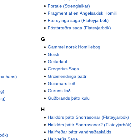
Fortale (Strengleikar)
Fragment af en Angelsaxisk Homili
Færeyinga saga (Flateyjarbók)
Fóstbrœðra saga (Flateyjarbók)
G
Gammel norsk Homiliebog
Geisli
Geitarlauf
Gregorius Saga
Grœnlendinga þáttr
pa hans)
Guiamars lioð
Guruns lioð
og)
Guðbrands þáttr kulu
og)
H
Halldórs þáttr Snorrasonar (Flateyjarbók)
Halldórs þáttr Snorrasonar2 (Flateyjarbók)
Hallfreðar þáttr vandræðaskálds
rbók)
Hallvarðs Saga