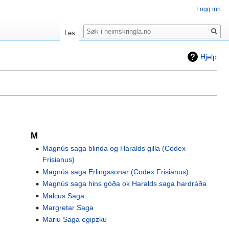
Logg inn
Søk
Les
Hjelp
M
Magnús saga blinda og Haralds gilla (Codex
Frisianus)
Magnús saga Erlingssonar (Codex Frisianus)
Magnús saga hins góða ok Haralds saga hardráða
Malcus Saga
Margretar Saga
Mariu Saga egipzku