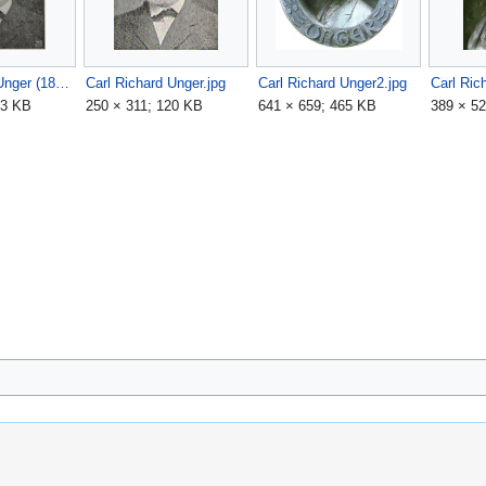
Carl Richard Unger (1817-1897).jpg
Carl Richard Unger.jpg
Carl Richard Unger2.jpg
Carl Ric
23 KB
250 × 311; 120 KB
641 × 659; 465 KB
389 × 5