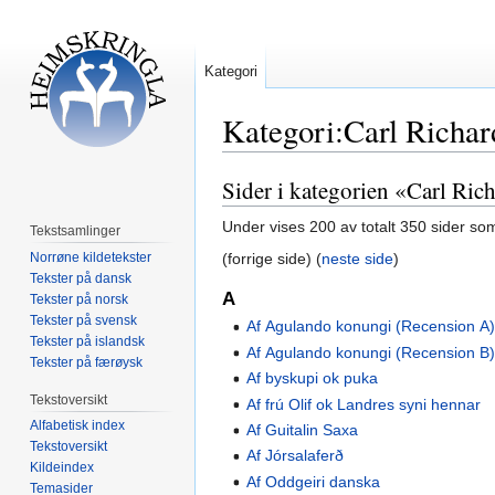
Kategori
Kategori:Carl Richa
Sider i kategorien «Carl Ric
Hopp
Hopp
til
til
Under vises 200 av totalt 350 sider so
Tekstsamlinger
navigering
søk
Norrøne kildetekster
(forrige side) (
neste side
)
Tekster på dansk
A
Tekster på norsk
Tekster på svensk
Af Agulando konungi (Recension A
Tekster på islandsk
Af Agulando konungi (Recension B
Tekster på færøysk
Af byskupi ok puka
Tekstoversikt
Af frú Olif ok Landres syni hennar
Alfabetisk index
Af Guitalin Saxa
Tekstoversikt
Af Jórsalaferð
Kildeindex
Af Oddgeiri danska
Temasider