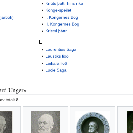
Knúts þáttr hins ríka
Konge-speilet
yjarbók)
I. Kongernes Bog
II. Kongernes Bog
Kristni þáttr
L
Laurentius Saga
Laustiks lioð
Leikara lioð
Lucie Saga
hard Unger»
v totalt 8.