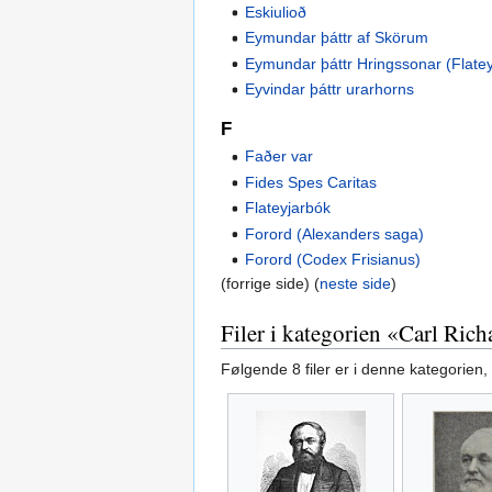
Eskiulioð
Eymundar þáttr af Skörum
Eymundar þáttr Hringssonar (Flate
Eyvindar þáttr urarhorns
F
Faðer var
Fides Spes Caritas
Flateyjarbók
Forord (Alexanders saga)
Forord (Codex Frisianus)
(forrige side) (
neste side
)
Filer i kategorien «Carl Ric
Følgende 8 filer er i denne kategorien, a