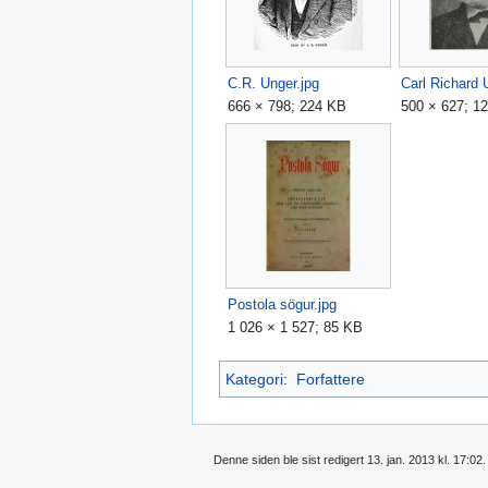
C.R. Unger.jpg
666 × 798; 224 KB
500 × 627; 1
Postola sögur.jpg
1 026 × 1 527; 85 KB
Kategori
:
Forfattere
Denne siden ble sist redigert 13. jan. 2013 kl. 17:02.