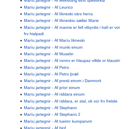
Maríu jartegnir - Af leiðretting eins spellvirkia
Maríu jartegnir - Af Leurico
Maríu jartegnir - Af líkneski várs herra
Maríu jartegnir - Af líkneskiu sællar Marie
Maríu jartegnir - Af manne er fell vtbyrdis i hafi er vor
frv hialpadi
Maríu jartegnir - Af Maríu líkneski
Maríu jartegnir - Af munki einum
Maríu jartegnir - Af Muselin
Maríu jartegnir - Af nvnnv er hlaupaz villde or klaustri
Maríu jartegnir - Af Petro
Maríu jartegnir - Af Petro þræl
Maríu jartegnir - Af presti einvm i Danmork
Maríu jartegnir - Af prior einum
Maríu jartegnir - Af riddara einum
Maríu jartegnir - Af riddara, er stal, ok vor frv frelste
Maríu jartegnir - Af Stephano
Maríu jartegnir - Af Stephano 2
Maríu jartegnir - Af tueimr kumpanvm
Maríu jartegnir - Af þiof