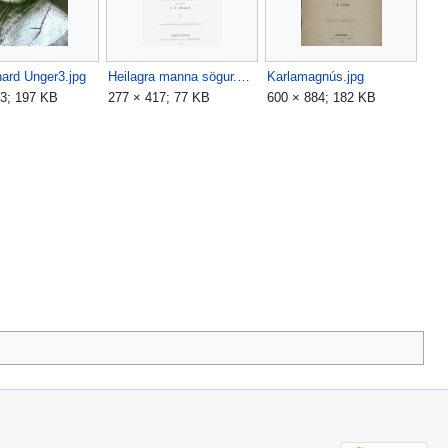
hard Unger3.jpg
Heilagra manna sögur.png
Karlamagnús.jpg
23; 197 KB
277 × 417; 77 KB
600 × 884; 182 KB