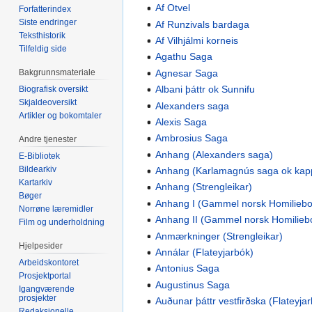
Af Otvel
Forfatterindex
Siste endringer
Af Runzivals bardaga
Teksthistorik
Af Vilhjálmi korneis
Tilfeldig side
Agathu Saga
Agnesar Saga
Bakgrunnsmateriale
Albani þáttr ok Sunnifu
Biografisk oversikt
Skjaldeoversikt
Alexanders saga
Artikler og bokomtaler
Alexis Saga
Ambrosius Saga
Andre tjenester
Anhang (Alexanders saga)
E-Bibliotek
Bildearkiv
Anhang (Karlamagnús saga ok kap
Kartarkiv
Anhang (Strengleikar)
Bøger
Anhang I (Gammel norsk Homilieb
Norrøne læremidler
Anhang II (Gammel norsk Homilieb
Film og underholdning
Anmærkninger (Strengleikar)
Hjelpesider
Annálar (Flateyjarbók)
Arbeidskontoret
Antonius Saga
Prosjektportal
Augustinus Saga
Igangværende
prosjekter
Auðunar þáttr vestfirðska (Flateyja
Redaksjonelle