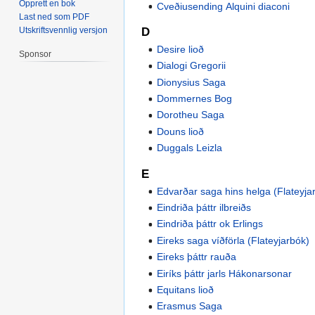
Opprett en bok
Cveðiusending Alquini diaconi
Last ned som PDF
Utskriftsvennlig versjon
D
Desire lioð
Sponsor
Dialogi Gregorii
Dionysius Saga
Dommernes Bog
Dorotheu Saga
Douns lioð
Duggals Leizla
E
Edvarðar saga hins helga (Flateyja
Eindriða þáttr ilbreiðs
Eindriða þáttr ok Erlings
Eireks saga víðförla (Flateyjarbók)
Eireks þáttr rauða
Eiríks þáttr jarls Hákonarsonar
Equitans lioð
Erasmus Saga