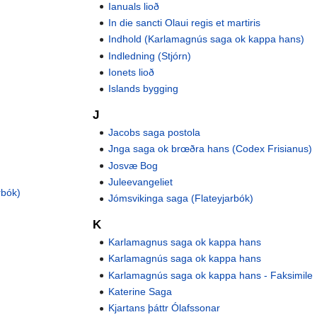
Ianuals lioð
In die sancti Olaui regis et martiris
Indhold (Karlamagnús saga ok kappa hans)
Indledning (Stjórn)
Ionets lioð
Islands bygging
J
Jacobs saga postola
Jnga saga ok brœðra hans (Codex Frisianus)
Josvæ Bog
Juleevangeliet
rbók)
Jómsvikinga saga (Flateyjarbók)
K
Karlamagnus saga ok kappa hans
Karlamagnús saga ok kappa hans
Karlamagnús saga ok kappa hans - Faksimile
Katerine Saga
Kjartans þáttr Ólafssonar