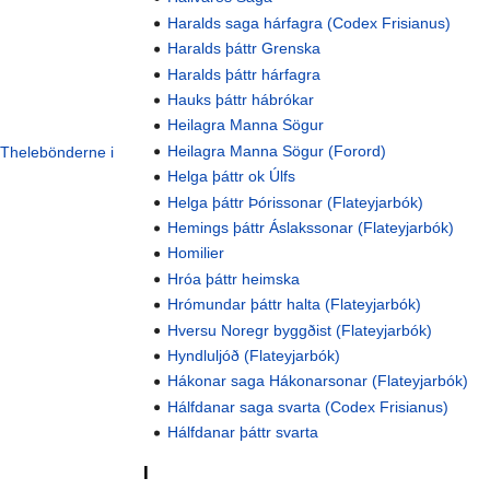
Haralds saga hárfagra (Codex Frisianus)
Haralds þáttr Grenska
Haralds þáttr hárfagra
Hauks þáttr hábrókar
Heilagra Manna Sögur
Heilagra Manna Sögur (Forord)
 Thelebönderne i
Helga þáttr ok Úlfs
Helga þáttr Þórissonar (Flateyjarbók)
Hemings þáttr Áslakssonar (Flateyjarbók)
Homilier
Hróa þáttr heimska
Hrómundar þáttr halta (Flateyjarbók)
Hversu Noregr byggðist (Flateyjarbók)
Hyndluljóð (Flateyjarbók)
Hákonar saga Hákonarsonar (Flateyjarbók)
Hálfdanar saga svarta (Codex Frisianus)
Hálfdanar þáttr svarta
I