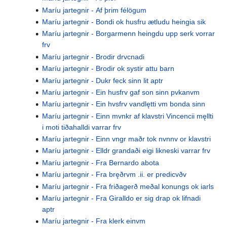
Maríu jartegnir - Af þrim félögum
Maríu jartegnir - Bondi ok husfru ætludu heingia sik
Maríu jartegnir - Borgarmenn heingdu upp serk vorrar
frv
Maríu jartegnir - Brodir drvcnadi
Maríu jartegnir - Brodir ok systir attu barn
Maríu jartegnir - Dukr feck sinn lit aptr
Maríu jartegnir - Ein husfrv gaf son sinn pvkanvm
Maríu jartegnir - Ein hvsfrv vandlętti vm bonda sinn
Maríu jartegnir - Einn mvnkr af klavstri Vincencii męllti
i moti tiðahalldi varrar frv
Maríu jartegnir - Einn vngr maðr tok nvnnv or klavstri
Maríu jartegnir - Elldr grandaði eigi likneski varrar frv
Maríu jartegnir - Fra Bernardo abota
Maríu jartegnir - Fra bręðrvm .ii. er predicvðv
Maríu jartegnir - Fra friðagerð meðal konungs ok iarls
Maríu jartegnir - Fra Giralldo er sig drap ok lifnadi
aptr
Maríu jartegnir - Fra klerk einvm