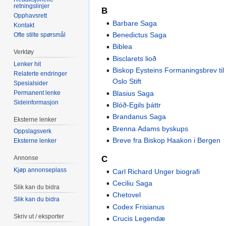
retningslinjer
B
Opphavsrett
Barbare Saga
Kontakt
Benedictus Saga
Ofte stilte spørsmål
Biblea
Verktøy
Bisclarets lioð
Lenker hit
Biskop Eysteins Formaningsbrev til
Relaterte endringer
Oslo Stift
Spesialsider
Blasius Saga
Permanent lenke
Sideinformasjon
Blóð-Egils þáttr
Brandanus Saga
Eksterne lenker
Brenna Adams byskups
Oppslagsverk
Breve fra Biskop Haakon i Bergen
Eksterne lenker
C
Annonse
Kjøp annonseplass
Carl Richard Unger biografi
Ceciliu Saga
Slik kan du bidra
Chetovel
Slik kan du bidra
Codex Frisianus
Skriv ut / eksporter
Crucis Legendæ