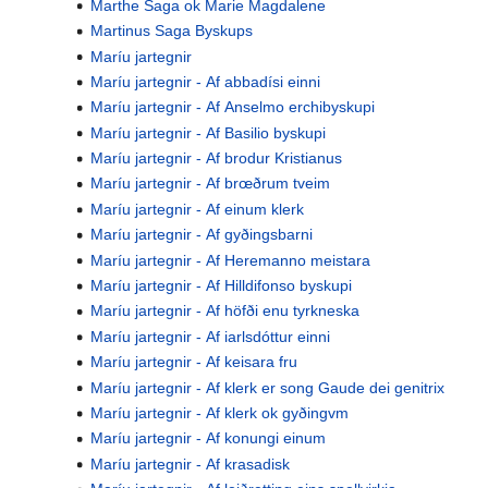
Marthe Saga ok Marie Magdalene
Martinus Saga Byskups
Maríu jartegnir
Maríu jartegnir - Af abbadísi einni
Maríu jartegnir - Af Anselmo erchibyskupi
Maríu jartegnir - Af Basilio byskupi
Maríu jartegnir - Af brodur Kristianus
Maríu jartegnir - Af brœðrum tveim
Maríu jartegnir - Af einum klerk
Maríu jartegnir - Af gyðingsbarni
Maríu jartegnir - Af Heremanno meistara
Maríu jartegnir - Af Hilldifonso byskupi
Maríu jartegnir - Af höfði enu tyrkneska
Maríu jartegnir - Af iarlsdóttur einni
Maríu jartegnir - Af keisara fru
Maríu jartegnir - Af klerk er song Gaude dei genitrix
Maríu jartegnir - Af klerk ok gyðingvm
Maríu jartegnir - Af konungi einum
Maríu jartegnir - Af krasadisk