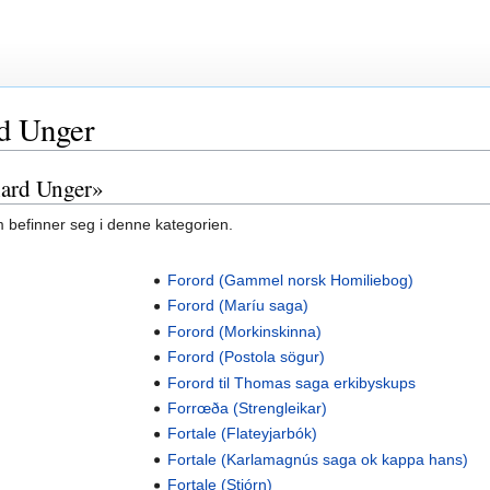
rd Unger
hard Unger»
m befinner seg i denne kategorien.
Forord (Gammel norsk Homiliebog)
Forord (Maríu saga)
)
Forord (Morkinskinna)
)
Forord (Postola sögur)
Forord til Thomas saga erkibyskups
Forrœða (Strengleikar)
Fortale (Flateyjarbók)
Fortale (Karlamagnús saga ok kappa hans)
Fortale (Stjórn)