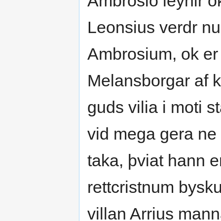
Ambrosio leynir ok
Leonsius verdr nu 
Ambrosium, ok er h
Melansborgar af k
guds vilia i moti s
vid mega gera ne 
taka, þviat hann e
rettcristnum bysk
villan Arrius mann