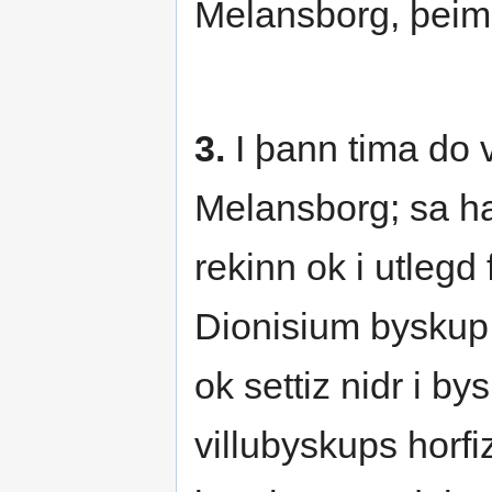
Melansborg, þeim e
3.
I þann tima do v
Melansborg; sa haf
rekinn ok i utleg
Dionisium byskup,
ok settiz nidr i by
villubyskups horfiz