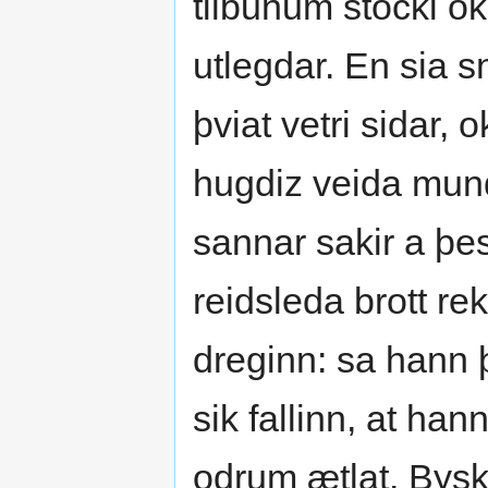
tilbunum stocki ok
utlegdar. En sia s
þviat vetri sidar,
hugdiz veida mund
sannar sakir a þe
reidsleda brott re
dreginn: sa hann 
sik fallinn, at ha
odrum ætlat. Bysk