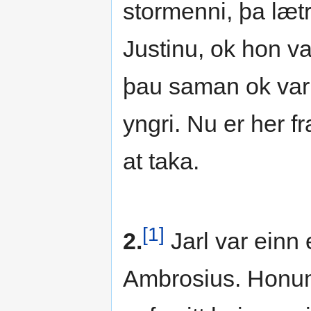
stormenni, þa læt
Justinu, ok hon va
þau saman ok var 
yngri. Nu er her fr
at taka.
[1]
2.
Jarl var einn e
Ambrosius. Honum