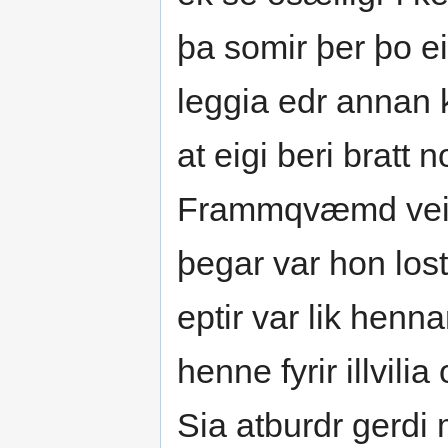
þa somir þer þo eig
leggia edr annan
at eigi beri bratt 
Frammqvæmd veitti
þegar var hon los
eptir var lik hennar
henne fyrir illvil
Sia atburdr gerdi 