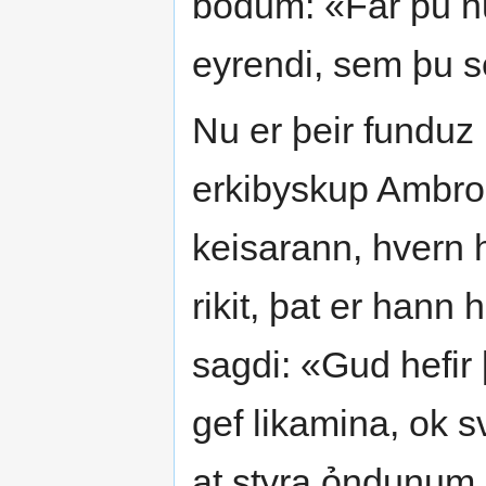
bodum: «Far þu nu
eyrendi, sem þu s
Nu er þeir funduz
erkibyskup Ambro
keisarann, hvern ha
rikit, þat er hann 
sagdi: «Gud hefir 
gef likamina, ok sv
at styra ỏndunum,