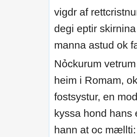
vigdr af rettcristn
degi eptir skirnina
manna astud ok f
Nỏckurum vetrum si
heim i Romam, ok 
fostsystur, en mo
kyssa hond hans e
hann at oc mællti