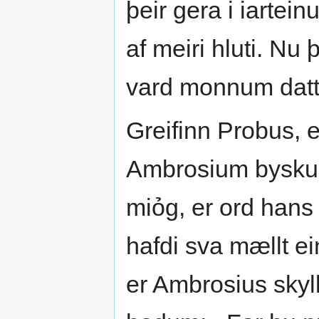
þeir gera i iartei
af meiri hluti. Nu 
vard monnum datt 
Greifinn Probus, er
Ambrosium byskup
miỏg, er ord hans
hafdi sva mællt ei
er Ambrosius skyl