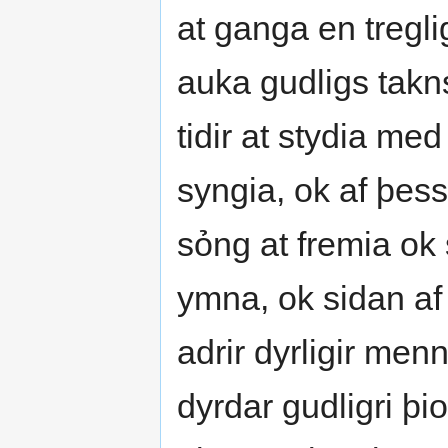
at ganga en tregliga
auka gudligs takns
tidir at stydia m
syngia, ok af þess
sỏng at fremia ok 
ymna, ok sidan a
adrir dyrligir menn
dyrdar gudligri þi