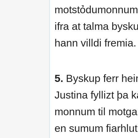
motstỏdumonnum h
ifra at talma bysk
hann villdi fremia.
5.
Byskup ferr heim 
Justina fyllizt þa 
monnum til motgan
en sumum fiarhluti