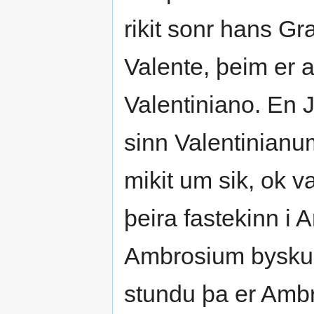
rikit sonr hans G
Valente, þeim er a
Valentiniano. En J
sinn Valentinianu
mikit um sik, ok va
þeira fastekinn i A
Ambrosium byskup 
stundu þa er Ambr