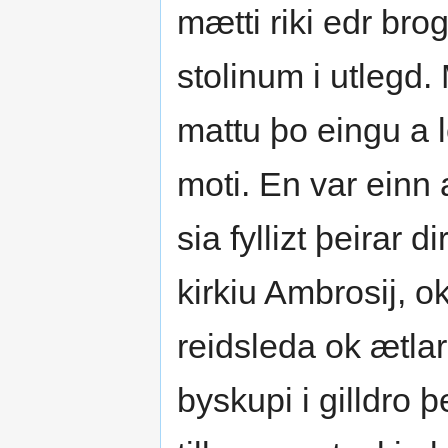
mætti riki edr br
stolinum i utlegd.
mattu þo eingu a l
moti. En var einn
sia fyllizt þeirar 
kirkiu Ambrosij, o
reidsleda ok ætlar
byskupi i gilldro 