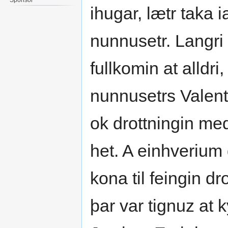
ihugar, lætr taka 
nunnusetr. Langri 
fullkomin at alldri
nunnusetrs Valenti
ok drottningin m
het. A einhverium 
kona til feingin dr
þar var tignuz at ky