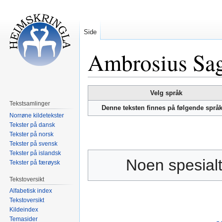
Side
Ambrosius Sa
Hopp
Hopp
Velg språk
til
til
Tekstsamlinger
Denne teksten finnes på følgende språ
navigering
søk
Norrøne kildetekster
Tekster på dansk
Tekster på norsk
Tekster på svensk
Tekster på islandsk
Noen spesialt
Tekster på færøysk
Tekstoversikt
Alfabetisk index
Tekstoversikt
Kildeindex
Temasider