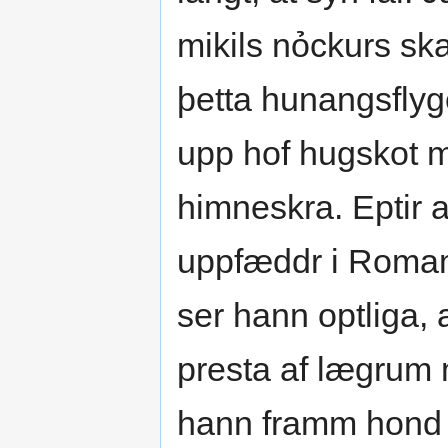
mikils nỏckurs skal
þetta hunangsflyg
upp hof hugskot m
himneskra. Eptir a
uppfæddr i Romam
ser hann optliga, 
presta af lægrum m
hann framm hond s