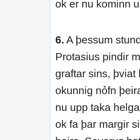
ok er nu kominn u
6.
A þessum stundu
Protasius pindir 
graftar sins, þvi
okunnig nỏfn þeir
nu upp taka helga
ok fa þar margir s