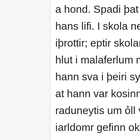
a hond. Spadi þat 
hans lifi. I skola
iþrottir; eptir sk
hlut i malaferlu
hann sva i þeiri sy
at hann var kosinn
raduneytis um ỏll
iarldomr gefinn ok 