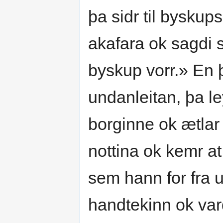
þa sidr til byskups
akafara ok sagdi s
byskup vorr.» En þ
undanleitan, þa le
borginne ok ætlar 
nottina ok kemr at
sem hann for fra u
handtekinn ok var