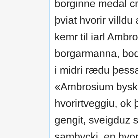
borginne medal cr
þviat hvorir villdu
kemr til iarl Ambr
borgarmanna, bodar
i midri rædu þessa
«Ambrosium byskup
hvorirtveggiu, ok 
gengit, sveigduz
samþycki, en hvor