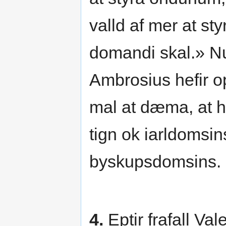
valld af mer at st
domandi skal.» Nu 
Ambrosius hefir opt
mal at dæma, at h
tign ok iarldomsin
byskupsdomsins.
4.
Eptir frafall Val