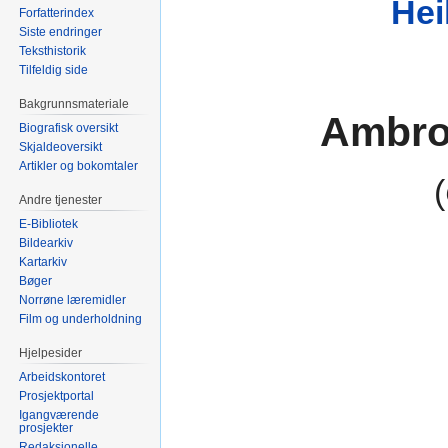
Hei
Forfatterindex
Siste endringer
Teksthistorik
Tilfeldig side
Bakgrunnsmateriale
Ambro
Biografisk oversikt
Skjaldeoversikt
Artikler og bokomtaler
(
Andre tjenester
E-Bibliotek
Bildearkiv
Kartarkiv
Bøger
Norrøne læremidler
Film og underholdning
Hjelpesider
Arbeidskontoret
Prosjektportal
Igangværende
prosjekter
Redaksjonelle