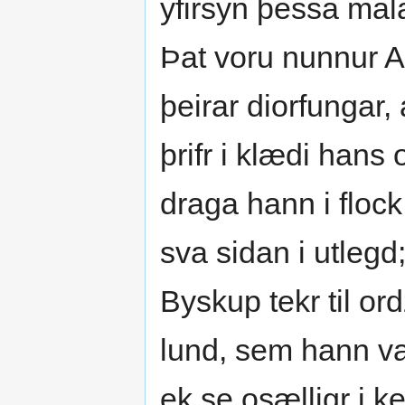
yfirsyn þessa mala
Þat voru nunnur Ar
þeirar diorfungar,
þrifr i klædi hans 
draga hann i floc
sva sidan i utlegd;
Byskup tekr til or
lund, sem hann va
ek se osælligr i 