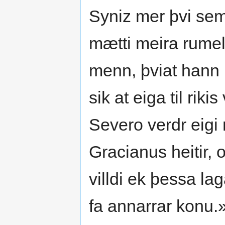
Syniz mer þvi sem 
mætti meira rumel
menn, þviat hann þy
sik at eiga til riki
Severo verdr eigi 
Gracianus heitir, 
villdi ek þessa lag
fa annarrar konu.»