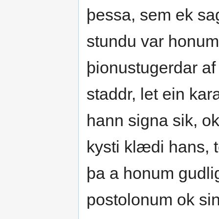
þessa, sem ek sagd
stundu var honum h
þionustugerdar af
staddr, let ein ka
hann signa sik, o
kysti klædi hans, 
þa a honum gudligt
postolonum ok sin