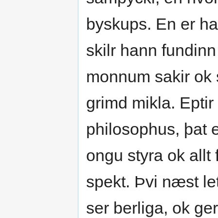
byskups. En er han
skilr hann fundinn
monnum sakir ok 
grimd mikla. Eptir
philosophus, þat er
ongu styra ok allt
spekt. Þvi næst le
ser berliga, ok gerd