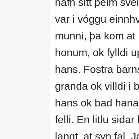
nafn sitt þeim sve
var i vỏggu einnh
munni, þa kom at b
honum, ok fylldi 
hans. Fostra barn
granda ok villdi i 
hans ok bad hana v
felli. En litlu sida
langt, at syn fal. 