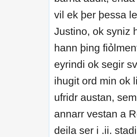
vil ek þer þessa l
Justino, ok syniz 
hann þing fiỏlmen
eyrindi ok segir sv
ihugit ord min ok 
ufridr austan, sem
annarr vestan a R
deila ser i .ii. st