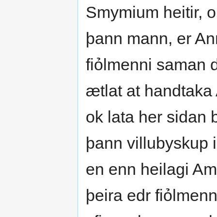
Smymium heitir, ok
þann mann, er Ann
fiỏlmenni saman dr
ætlat at handtaka
ok lata her sidan 
þann villubyskup 
en enn heilagi Am
þeira edr fiỏlmenn