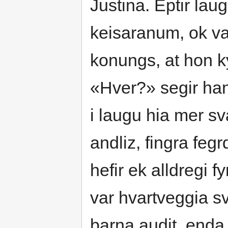
Justina. Eptir lau
keisaranum, ok var
konungs, at hon k
«Hver?» segir han
i laugu hia mer sv
andliz, fingra fegr
hefir ek alldregi f
var hvartveggia sv
barna audit, enda 