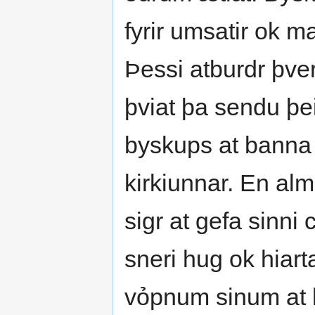
fyrir umsatir ok m
Þessi atburdr þve
þviat þa sendu þei
byskups at banna
kirkiunnar. En alm
sigr at gefa sinn
sneri hug ok hiart
vỏpnum sinum at ki