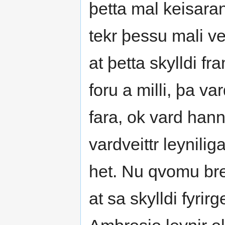
þetta mal keisara
tekr þessu mali ve
at þetta skylldi 
foru a milli, þa va
fara, ok vard han
vardveittr leynili
het. Nu qvomu br
at sa skylldi fyrirg