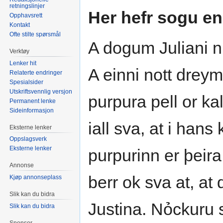
retningslinjer
Her hefr sogu e
Opphavsrett
Kontakt
Ofte stilte spørsmål
A dogum Juliani nid
Verktøy
Lenker hit
A einni nott dreym
Relaterte endringer
Spesialsider
Utskriftsvennlig versjon
purpura pell or k
Permanent lenke
Sideinformasjon
iall sva, at i han
Eksterne lenker
Oppslagsverk
Eksterne lenker
purpurinn er þeira
Annonse
berr ok sva at, at 
Kjøp annonseplass
Slik kan du bidra
Justina. Nỏckuru s
Slik kan du bidra
Sponsor