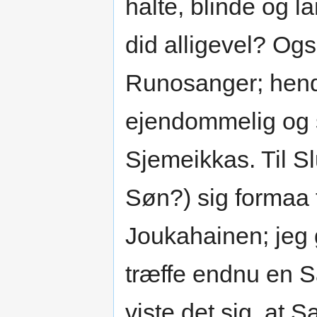
halte, blinde og
did alligevel? Ogs
Runosanger; hend
ejendommelig og s
Sjemeikkas. Til S
Søn?) sig formaa 
Joukahainen; jeg 
træffe endnu en 
viste det sig, at S