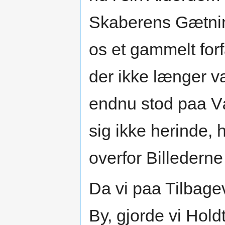
Skaberens Gætnin
os et gammelt for
der ikke længer v
endnu stod paa V
sig ikke herinde, 
overfor Billedern
Da vi paa Tilbag
By, gjorde vi Hold