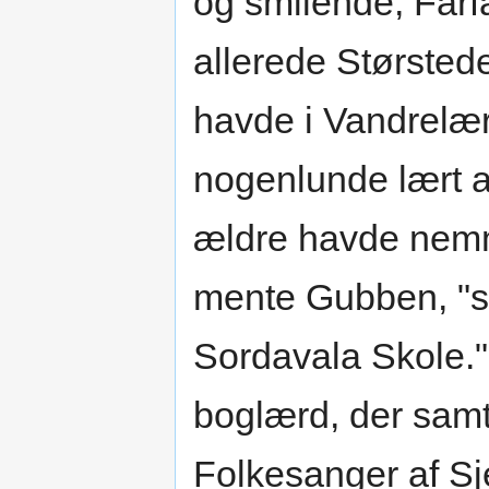
og smilende; Farf
allerede Størstede
havde i Vandrelær
nogenlunde lært a
ældre havde nemme
mente Gubben, "s
Sordavala Skole."
boglærd, der samt
Folkesanger af S