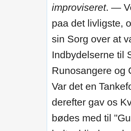
improviseret
. — V
paa det livligste,
sin Sorg over at 
Indbydelserne til
Runosangere og G
Var det en Tankef
derefter gav os K
bødes med til "Gud