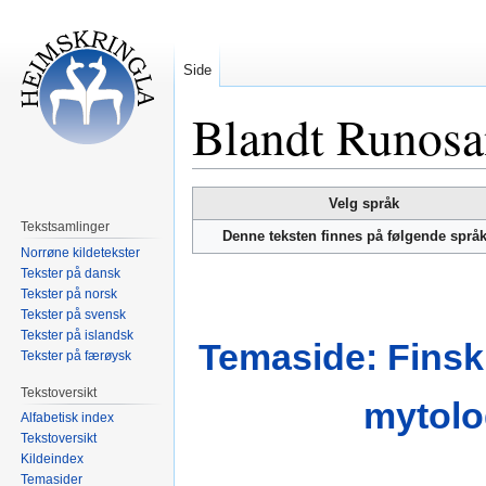
Side
Blandt Runosa
Hopp
Hopp
Velg språk
til
til
Tekstsamlinger
Denne teksten finnes på følgende språ
navigering
søk
Norrøne kildetekster
Tekster på dansk
Tekster på norsk
Tekster på svensk
Tekster på islandsk
Temaside: Finsk 
Tekster på færøysk
Tekstoversikt
mytolo
Alfabetisk index
Tekstoversikt
Kildeindex
Temasider