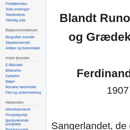
Forfatterindex
Siste endringer
Blandt Run
Teksthistorik
Tilfeldig side
Bakgrunnsmateriale
og Grædek
Biografisk oversikt
Skjaldeoversikt
Artikler og bokomtaler
Andre tjenester
E-Bibliotek
Ferdinand
Bildearkiv
Kartarkiv
Bøger
1907
Norrøne læremidler
Film og underholdning
Hjelpesider
Arbeidskontoret
Prosjektportal
Igangværende
Sangerlandet, de
prosjekter
Redaksjonelle