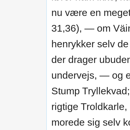
nu være en meget
31,36), — om Väi
henrykker selv d
der drager ubuden 
undervejs, — og e
Stump Tryllekvad;
rigtige Troldkarle
morede sig selv ko