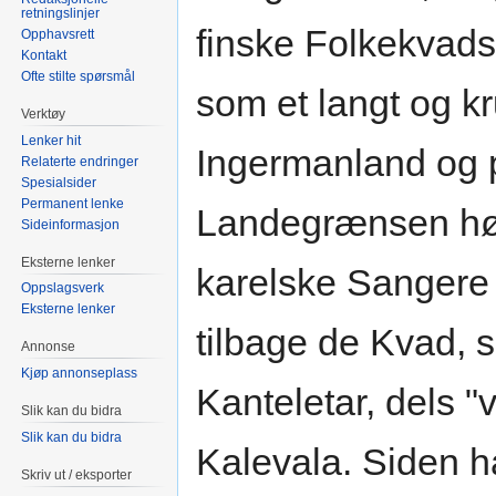
retningslinjer
finske Folkekvads
Opphavsrett
Kontakt
Ofte stilte spørsmål
som et langt og 
Verktøy
Lenker hit
Ingermanland og 
Relaterte endringer
Spesialsider
Permanent lenke
Landegrænsen høj
Sideinformasjon
Eksterne lenker
karelske Sangere 
Oppslagsverk
Eksterne lenker
tilbage de Kvad, 
Annonse
Kjøp annonseplass
Kanteletar, dels "v
Slik kan du bidra
Slik kan du bidra
Kalevala. Siden h
Skriv ut / eksporter