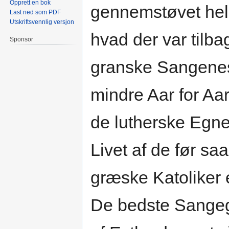
Opprett en bok
gennemstøvet hele
Last ned som PDF
Utskriftsvennlig versjon
hvad der var tilb
Sponsor
granske Sangenes
mindre Aar for Aar
de lutherske Egne
Livet af de før sa
græske Katoliker e
De bedste Sangegn