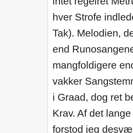
intet regelret Met
hver Strofe indle
Tak). Melodien, de
end Runosangenes
mangfoldigere en
vakker Sangstemme
i Graad, dog ret 
Krav. Af det lange
forstod jeg desvær