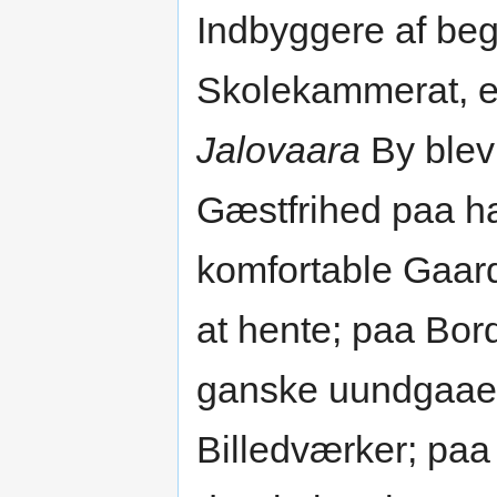
Indbyggere af beg
Skolekammerat, en
Jalovaara
By blev
Gæstfrihed paa h
komfortable Gaard
at hente; paa Bor
ganske uundgaaei
Billedværker; pa