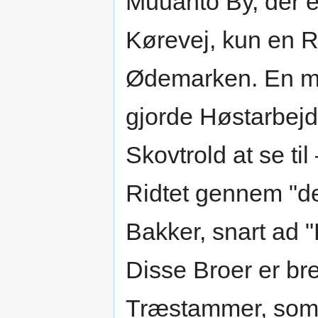
Muuanto By, der e
Kørevej, kun en R
Ødemarken. En m
gjorde Høstarbej
Skovtrold at se t
Ridtet gennem "de
Bakker, snart ad 
Disse Broer er br
Træstammer, som e