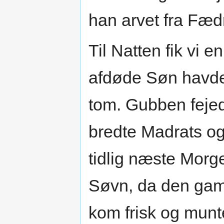
han arvet fra Fæd
Til Natten fik vi 
afdøde Søn havde
tom. Gubben fejed
bredte Madrats og
tidlig næste Morge
Søvn, da den gaml
kom frisk og munt