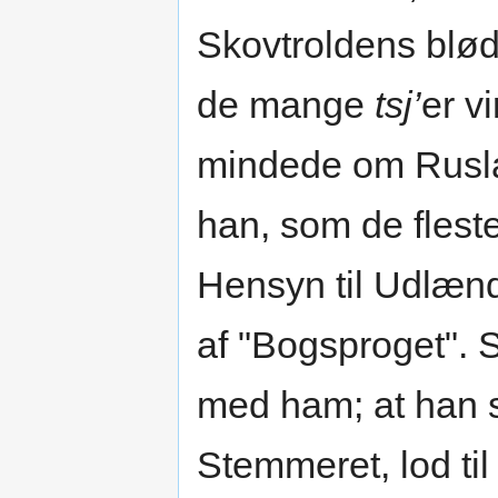
Skovtroldens blø
de mange
tsj’
er v
mindede om Rusl
han, som de fleste
Hensyn til Udlænd
af "Bogsproget". S
med ham; at han 
Stemmeret, lod ti