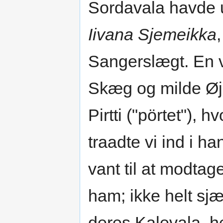
Sordavala havde u
Iivana Sjemeikka
Sangerslægt. En 
Skæg og milde Øj
Pirtti ("pörtet"), 
traadte vi ind i 
vant til at modta
ham; ikke helt sjæ
deres Kalevala, h