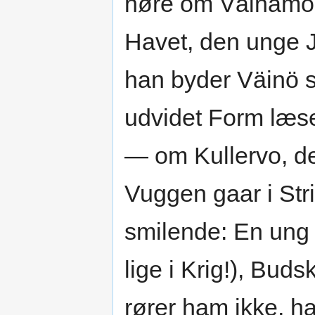
høre om Väinämöi
Havet, den unge J.
han byder Väinö si
udvidet Form læse
— om Kullervo, de
Vuggen gaar i Str
smilende: En ung 
lige i Krig!), Bu
rører ham ikke, ha