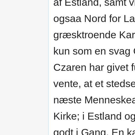
af Estland, samt 
ogsaa Nord for La
græsktroende Kar
kun som en svag G
Czaren har givet f
vente, at et steds
næste Menneskeal
Kirke; i Estland o
godt i Gang. En 