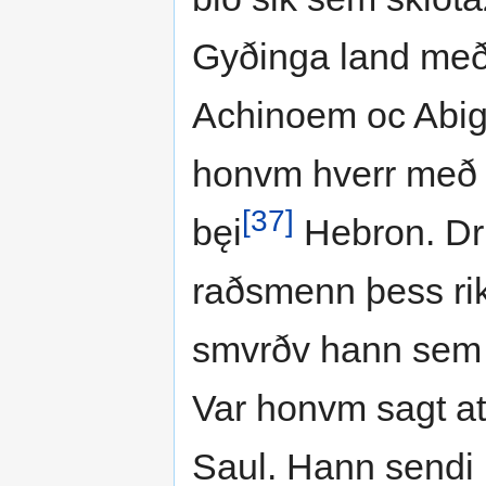
Gyðinga land með [
Achinoem oc Abiga
honvm hverr með si
[37]
bęi
Hebron. Dri
raðsmenn þess rik
smvrðv hann sem sið
Var honvm sagt at
Saul. Hann sendi 