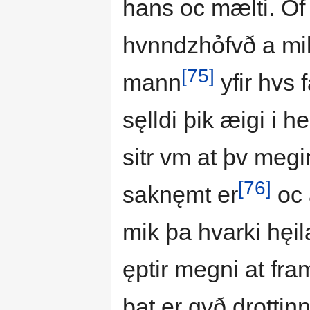
hans oc mælti. Of 
hvnndzhỏfvð a mik
[75]
mann
yfir hvs 
sęlldi þik æigi i
sitr vm at þv meg
[76]
saknęmt er
oc 
mik þa hvarki hęi
ęptir megni at fram
þat er gvð drottinn 