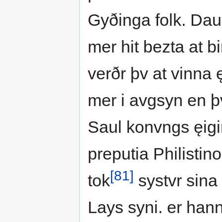
Gyðinga folk. Daui
mer hit bezta at bi
verðr þv at vinna ę
mer i avgsyn en þv
Saul konvngs ęigin
preputia Philistin
[81]
tok
systvr sina
Lays syni. er hann