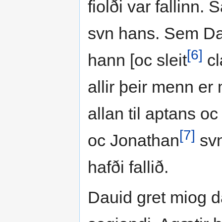
fiolði var fallinn
svn hans. Sem Dau
[6]
hann [oc sleit
cl
allir þeir menn e
allan til aptans o
[7]
oc Jonathan
svn
hafði fallið.
Dauid gret miog 