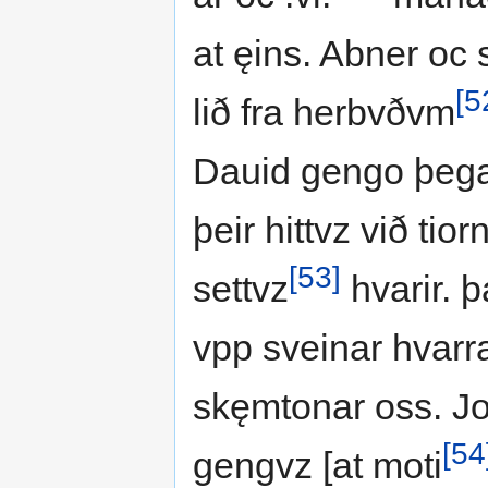
at ęins. Abner oc 
[5
lið fra herbvðvm
Dauid gengo þegar
þeir hittvz við ti
[53]
settvz
hvarir. 
vpp sveinar hvarra
skęmtonar oss. Jo
[54
gengvz [at moti