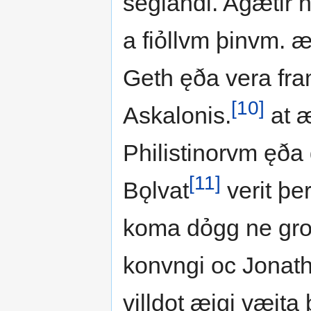
segiandi. Agætir hỏ
a fiỏllvm þinvm. æ
Geth ęða vera fram
[10]
Askalonis.
at æ
Philistinorvm ęða
[11]
Bǫlvat
verit þer 
koma dỏgg ne groa
konvngi oc Jonat
villdot æigi væita 