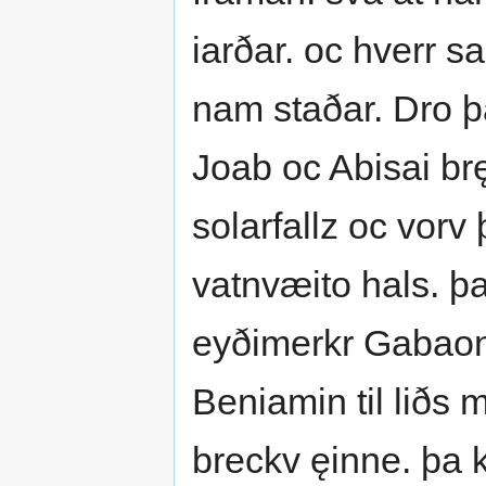
iarðar. oc hverr s
nam staðar. Dro þ
Joab oc Abisai bręð
solarfallz oc vorv 
vatnvæito hals. þat
eyðimerkr Gabao
Beniamin til liðs 
breckv ęinne. þa 