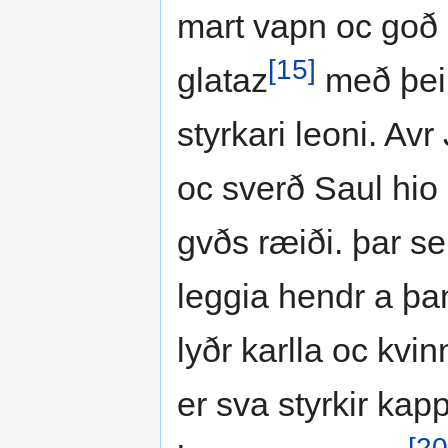
mart vapn oc goð 
[15]
glataz
með þei
styrkari leoni. Avr
oc sverð Saul hio 
gvðs ræiði. þar s
leggia hendr a þan
lyðr karlla oc kvin
er sva styrkir kapp
[20