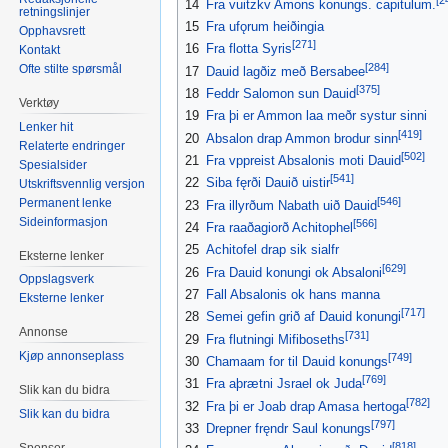
14
Fra vuitzkv Amons konungs. capitulum.
retningslinjer
15
Fra ufǫrum heiðingia
Opphavsrett
[271]
16
Fra flotta Syris
Kontakt
[284]
Ofte stilte spørsmål
17
Dauid lagðiz með Bersabee
[375]
18
Feddr Salomon sun Dauid
Verktøy
19
Fra þi er Ammon laa meðr systur sinni
Lenker hit
[419]
20
Absalon drap Ammon brodur sinn
Relaterte endringer
[502]
21
Fra vppreist Absalonis moti Dauid
Spesialsider
[541]
22
Siba fęrði Dauið uistir
Utskriftsvennlig versjon
[546]
Permanent lenke
23
Fra illyrðum Nabath uið Dauid
Sideinformasjon
[566]
24
Fra raaðagiorð Achitophel
25
Achitofel drap sik sialfr
Eksterne lenker
[629]
26
Fra Dauid konungi ok Absaloni
Oppslagsverk
27
Fall Absalonis ok hans manna
Eksterne lenker
[717]
28
Semei gefin grið af Dauid konungi
Annonse
[731]
29
Fra flutningi Mifiboseths
Kjøp annonseplass
[749]
30
Chamaam for til Dauid konungs
[769]
31
Fra aþrætni Jsrael ok Juda
Slik kan du bidra
[782]
32
Fra þi er Joab drap Amasa hertoga
Slik kan du bidra
[797]
33
Drepner fręndr Saul konungs
[818]
Sponsor