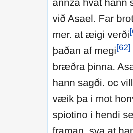
annza hvat hann s
við Asael. Far brot
[
mer. at æigi verði
[62]
þaðan af megi
bræðra þinna. Asa
hann sagði. oc vi
væik þa i mot honv
spiotino i hendi s
framan. sva at hann