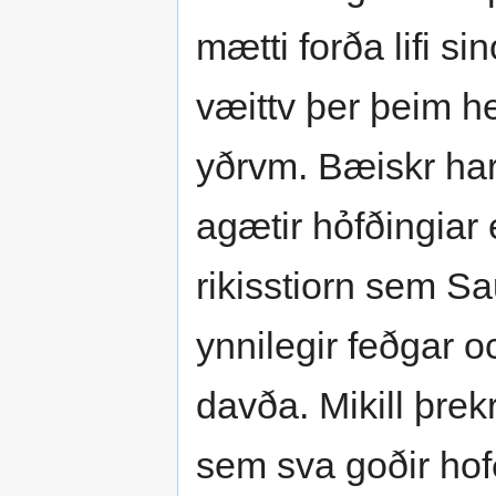
mætti forða lifi si
væittv þer þeim 
yðrvm. Bæiskr harm
agætir hỏfðingiar e
rikisstiorn sem Sa
ynnilegir feðgar oc 
davða. Mikill þrekr
sem sva goðir hofð