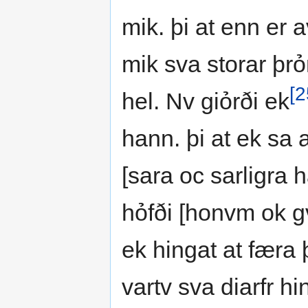
mik. þi at enn er 
mik sva storar þrỏ
[2
hel. Nv giỏrði ek
hann. þi at ek sa a
[sara oc sarligra 
hỏfði [honvm ok gv
ek hingat at færa 
vartv sva diarfr h