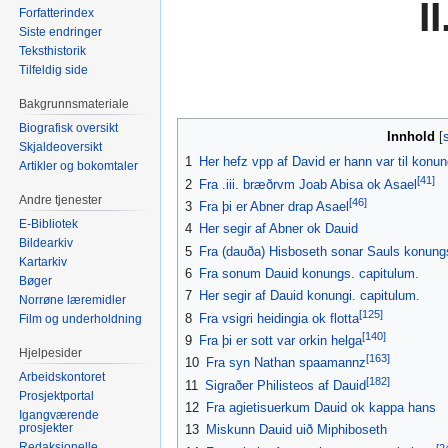
I
Forfatterindex
Siste endringer
Teksthistorik
Tilfeldig side
Bakgrunnsmateriale
Biografisk oversikt
Innhold
Skjaldeoversikt
1
Her hefz vpp af David er hann var til konung
Artikler og bokomtaler
[41]
2
Fra .iii. bræðrvm Joab Abisa ok Asael
Andre tjenester
[46]
3
Fra þi er Abner drap Asael
E-Bibliotek
4
Her segir af Abner ok Dauid
Bildearkiv
5
Fra (dauða) Hisboseth sonar Sauls konung
Kartarkiv
6
Fra sonum Dauid konungs. capitulum.
Bøger
7
Her segir af Dauid konungi. capitulum.
Norrøne læremidler
[125]
8
Fra vsigri heidingia ok flotta
Film og underholdning
[140]
9
Fra þi er sott var orkin helga
Hjelpesider
[163]
10
Fra syn Nathan spaamannz
Arbeidskontoret
[182]
11
Sigraðer Philisteos af Dauid
Prosjektportal
12
Fra agietisuerkum Dauid ok kappa hans
Igangværende
prosjekter
13
Miskunn Dauid uið Miphiboseth
Redaksjonelle
[2