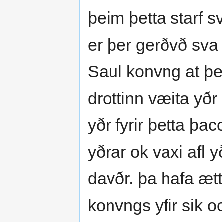
þeim þetta starf s
er þer gerðvð sv
Saul konvng at þe
drottinn væita yðr
yðr fyrir þetta þa
yðrar ok vaxi afl 
davðr. þa hafa æ
konvngs yfir sik oc 