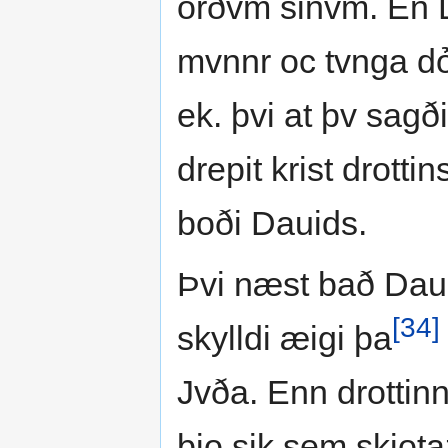
orðvm sinvm. En 
mvnnr oc tvnga dỏ
ek. þvi at þv sagði
drepit krist drott
boði Dauids.
Þvi næst bað Daui
[34]
skylldi æigi þa
Jvða. Enn drottinn
bio sik sem skiotaz