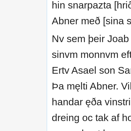
hin snarpazta [hri
Abner með [sina sv
Nv sem þeir Joab r
sinvm monnvm efti
Ertv Asael son Sa
Þa męlti Abner. Vi
handar ęða vinstr
dreing oc tak af h