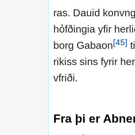
ras. Dauid konvng
hỏfðingia yfir herl
[45]
borg Gabaon
t
rikiss sins fyrir 
vfriði.
Fra þi er Abne