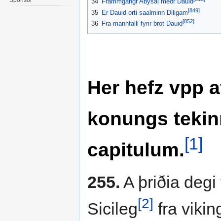
34
Frammgangr Abysai meðr Dauid
[849]
35
Er Dauid orti saalminn Diligam
[852]
36
Fra mannfalli fyrir brot Dauid
Her hefz vpp a
konungs tekinn 
[1]
capitulum.
255.
A þriðia degi 
[2]
Sicileg
fra vikin