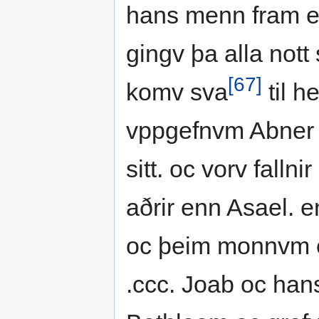
hans menn fram eft
gingv þa alla not
[67]
komv sva
til h
vppgefnvm Abner 
sitt. oc vorv falln
aðrir enn Asael. e
oc þeim monnvm e
.ccc. Joab oc han