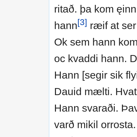
ritað. þa kom ęin
[3]
hann
ræif at ser
Ok sem hann kom fy
oc kvaddi hann. 
Hann [segir sik fly
Dauid mælti. Hvat 
Hann svaraði. Þav 
varð mikil orrosta