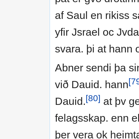
af Saul en rikiss 
yfir Jsrael oc Jvd
svara. þi at hann o
Abner sendi þa si
[7
við Dauid. hann
[80]
Dauid.
at þv ge
felagsskap. enn e
þer vera ok heimta