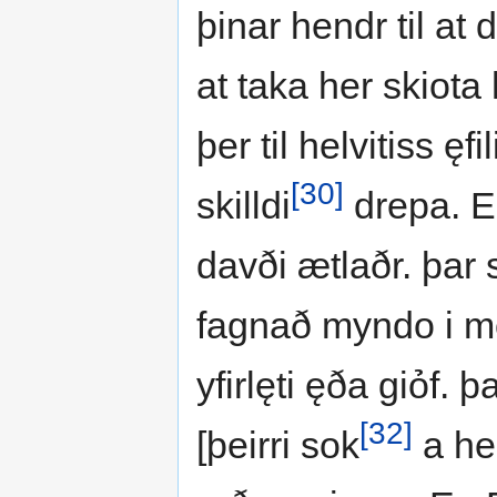
þinar hendr til at 
at taka her skiota 
þer til helvitiss ęfi
[30]
skilldi
drepa. E
davði ætlaðr. þar
fagnað myndo i mo
yfirlęti ęða giỏf. 
[32]
[þeirri sok
a hen