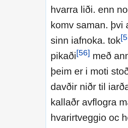
hvarra liði. enn no
komv saman. þvi at
[5
sinn iafnoka. tok
[56]
pikaði
með anna
þeim er i moti stoð
davðir niðr til iar
kallaðr avflogra 
hvarirtveggio oc 