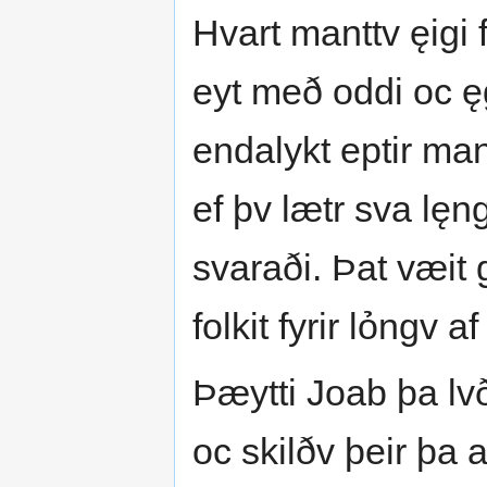
Hvart manttv ęigi f
eyt með oddi oc ęg
endalykt eptir ma
ef þv lætr sva lęn
svaraði. Þat væit g
folkit fyrir lỏngv af
Þæytti Joab þa lvð
oc skilðv þeir þa a