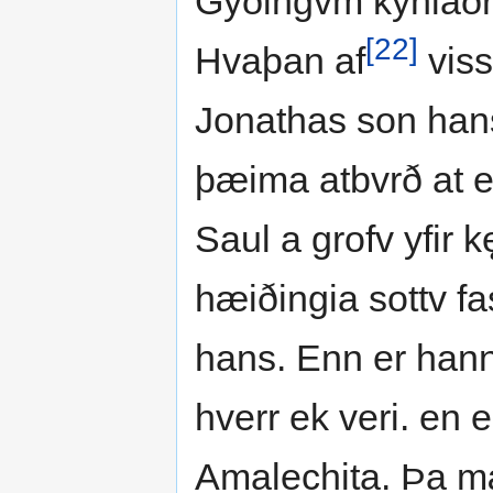
Gyðingvm kyniaðr
[22]
Hvaþan af
viss
Jonathas son han
þæima atbvrð at ek
Saul a grofv yfir k
hæiðingia sottv fa
hans. Enn er hann
hverr ek veri. en 
Amalechita. Þa mæ