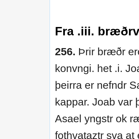
Fra .iii. bræð
256.
Þrir bræðr er
konvngi. het .i. Jo
þeirra er nefndr S
kappar. Joab var þ
Asael yngstr ok r
fothvataztr sva at