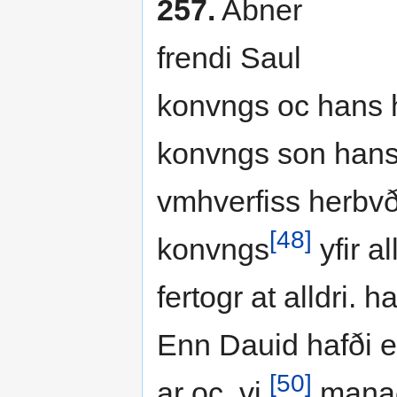
257.
Abner
frendi Saul
konvngs oc hans hỏ
konvngs son hans 
vmhverfiss herbvð
[48]
konvngs
yfir a
fertogr at alldri. han
Enn Dauid hafði ec
[50]
ar oc .vi.
mana