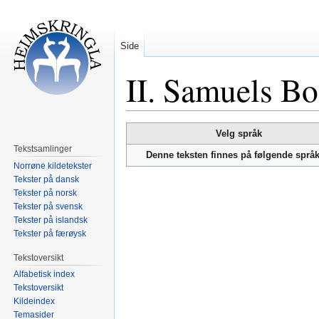
Side
II. Samuels B
Hopp
Hopp
Velg språk
til
til
Tekstsamlinger
Denne teksten finnes på følgende språ
navigering
søk
Norrøne kildetekster
Tekster på dansk
Tekster på norsk
Tekster på svensk
Tekster på islandsk
Tekster på færøysk
Tekstoversikt
Alfabetisk index
Tekstoversikt
Kildeindex
Temasider