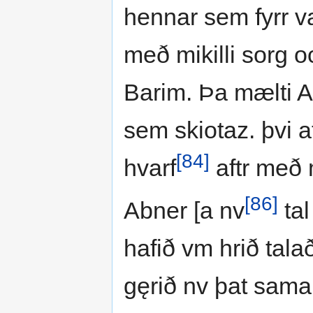
hennar sem fyrr va
með mikilli sorg oc
Barim. Þa mælti Ab
sem skiotaz. þvi a
[84]
hvarf
aftr með
[86]
Abner [a nv
tal
hafið vm hrið talað 
gęrið nv þat sama.