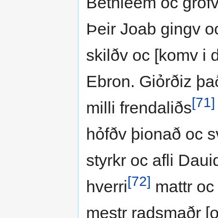
Bethleem oc grof
Þeir Joab gingv oc
skilðv oc [komv i
Ebron. Giỏrðiz það
[71]
milli frendaliðs
hỏfðv þionað oc s
styrkr oc afli Daui
[72]
hverri
mattr oc 
mestr radsmaðr [o