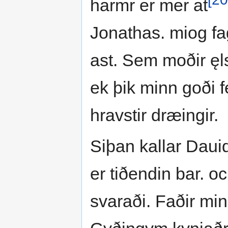
harmr er mer at
Jonathas. miog fag
ast. Sem moðir ęl
ek þik minn goði f
hravstir dræingir.
Siþan kallar Daui
er tiðendin bar. 
svaraði. Faðir mi