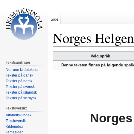
Side
Norges Helgen
Hopp
Hopp
Velg språk
til
til
Tekstsamlinger
Denne teksten finnes på følgende språ
navigering
søk
Norrøne kildetekster
Tekster på dansk
Tekster på norsk
Tekster på svensk
Tekster på islandsk
Tekster på færøysk
Tekstoversikt
Norges
Alfabetisk index
Tekstoversikt
Kildeindex
Temasider