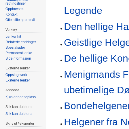
retningslinjer
Legende
Opphavsrett
Kontakt
Ofte stilte spørsmål
Den hellige Ha
Verktøy
Lenker hit
Geistlige Helg
Relaterte endringer
Spesialsider
Permanent lenke
De hellige Ko
Sideinformasjon
Eksterne lenker
Menigmands Fø
Oppslagsverk
Eksterne lenker
ubetimelige Dø
Annonse
Kjøp annonseplass
Bondehelgene
Slik kan du bidra
Slik kan du bidra
Helgener fra N
Skriv ut / eksporter