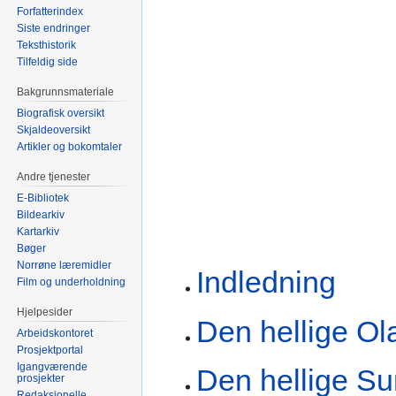
Forfatterindex
Siste endringer
Teksthistorik
Tilfeldig side
Bakgrunnsmateriale
Biografisk oversikt
Skjaldeoversikt
Artikler og bokomtaler
Andre tjenester
E-Bibliotek
Bildearkiv
Kartarkiv
Bøger
Norrøne læremidler
Indledning
Film og underholdning
Hjelpesider
Den hellige Ol
Arbeidskontoret
Prosjektportal
Igangværende
Den hellige S
prosjekter
Redaksjonelle