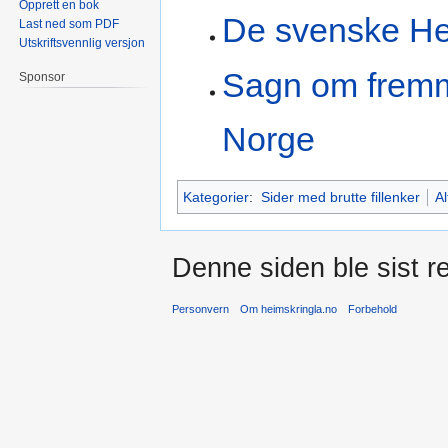
Opprett en bok
De svenske Hel
Last ned som PDF
Utskriftsvennlig versjon
Sagn om fremm
Sponsor
Norge
Kategorier
:
Sider med brutte fillenker
Al
Denne siden ble sist re
Personvern
Om heimskringla.no
Forbehold