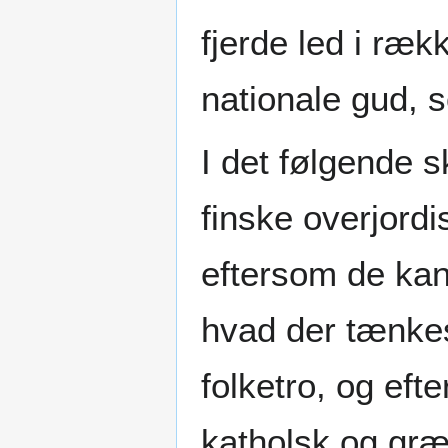
fjerde led i ræ
nationale gud, s
I det følgende s
finske overjord
eftersom de kan 
hvad der tænke
folketro, og eft
katholsk og græ