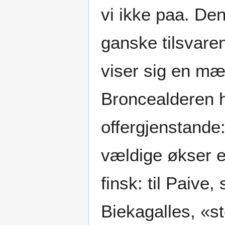
vi ikke paa. De
ganske tilsvare
viser sig en m
Broncealderen h
offergjenstande
vældige økser el
finsk: til Paive,
Biekagalles, «