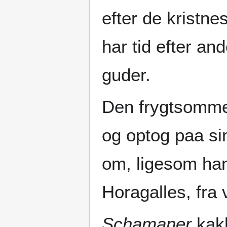
efter de kristn
har tid efter an
guder.
Den frygtsomme f
og optog paa s
om, ligesom han
Horagalles, fra
Schamaner
kakl