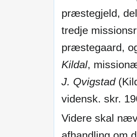
præstegjeld, de
tredje missions
præstegaard, o
Kildal
, missionær
J. Qvigstad
(Kil
vidensk. skr. 19
Videre skal næv
afhandling om d