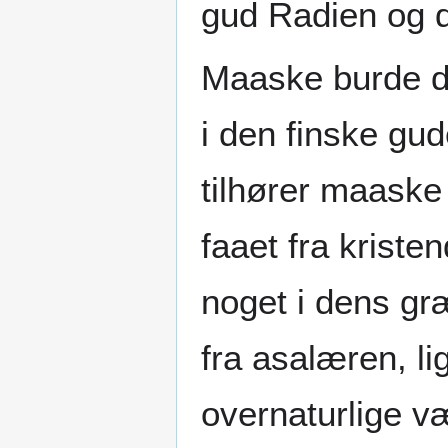
gud Radien og d
Maaske burde d
i den finske gu
tilhører maaske 
faaet fra krist
noget i dens gr
fra asalæren, l
overnaturlige væ