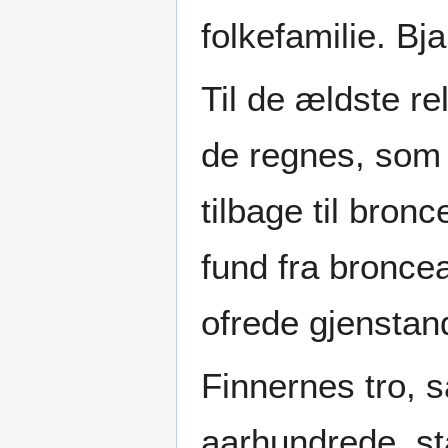
folkefamilie. Bj
Til de ældste re
de regnes, so
tilbage til bronc
fund fra bronce
ofrede gjenstand
Finnernes tro, 
aarhundrede, st