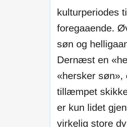
kulturperiodes 
foregaaende. Øv
søn og helligaan
Dernæst en «he
«hersker søn», 
tillæmpet skik
er kun lidet gje
virkelig store 