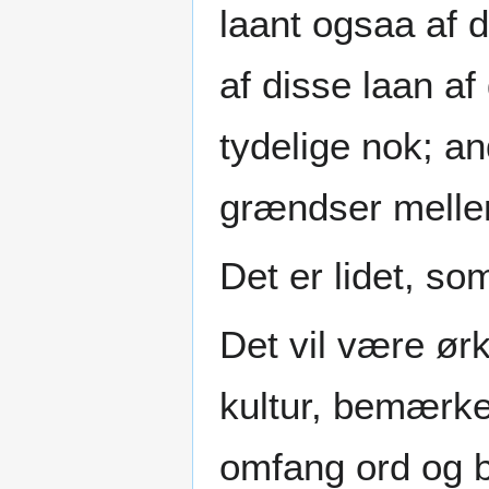
laant ogsaa af d
af disse laan af
tydelige nok; an
grændser mellem
Det er lidet, so
Det vil være ør
kultur, bemærk
omfang ord og 