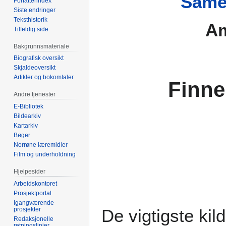
Same
Forfatterindex
Siste endringer
Teksthistorik
Am
Tilfeldig side
Bakgrunnsmateriale
Biografisk oversikt
Skjaldeoversikt
Artikler og bokomtaler
Finne
Andre tjenester
E-Bibliotek
Bildearkiv
Kartarkiv
Bøger
Norrøne læremidler
Film og underholdning
Hjelpesider
Arbeidskontoret
Prosjektportal
Igangværende
prosjekter
De vigtigste kil
Redaksjonelle
retningslinjer