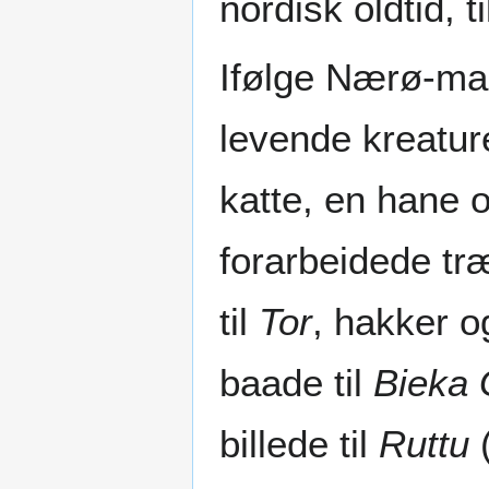
nordisk oldtid, t
Ifølge Nærø-man
levende kreatur
katte, en hane o
forarbeidede tr
til
Tor
, hakker o
baade til
Bieka 
billede til
Ruttu