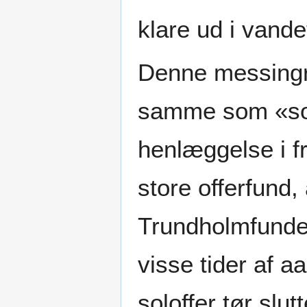
klare ud i vande
Denne messingri
samme som «sole
henlæggelse i f
store offerfund,
Trundholmfundet
visse tider af a
soloffer tør slut