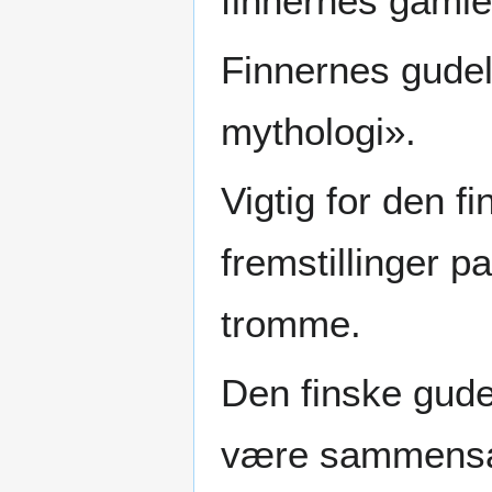
finnernes gamle 
Finnernes gude
mythologi».
Vigtig for den f
fremstillinger 
tromme.
Den finske gud
være sammensat