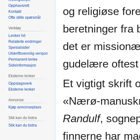
Opphavsrett
og religiøse for
Kontakt
Ofte stilte spørsmål
beretninger fra
Verktøy
Lenker hit
Relaterte endringer
det er missionæ
Spesialsider
Utskriftsvennlig versjon
Permanent lenke
gudelære oftes
Sideinformasjon
Eksterne lenker
Et vigtigt skrif
Oppslagsverk
Eksterne lenker
«Nærø-manuskrip
Annonse
Kjøp annonseplass
Randulf
, sognep
Slik kan du bidra
Slik kan du bidra
finnerne har mag