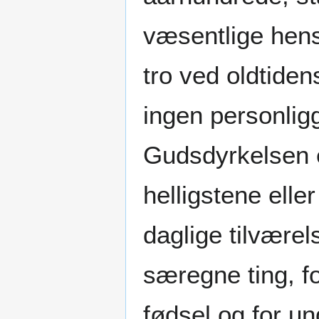
væsentlige hens
tro ved oldtiden
ingen personlig
Gudsdyrkelsen e
helligstene ell
daglige tilvær
særegne ting, f
fødsel og for un