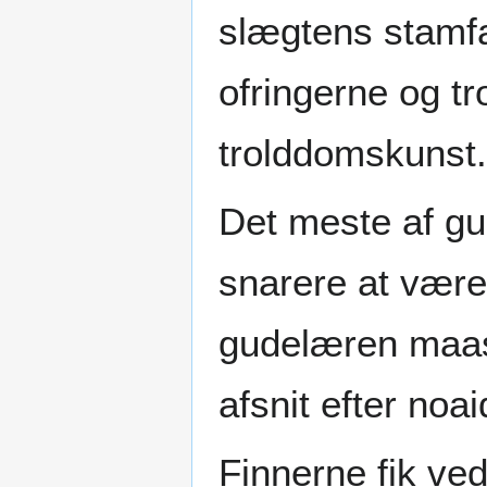
slægtens stamf
ofringerne og t
trolddomskunst.
Det meste af gu
snarere at være
gudelæren maas
afsnit efter no
Finnerne fik ve