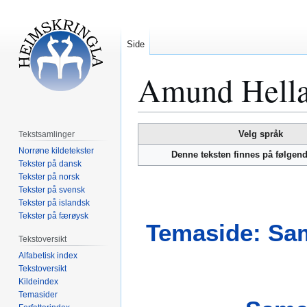
Side
Amund Hella
Hopp
Hopp
Velg språk
Tekstsamlinger
til
til
Norrøne kildetekster
Denne teksten finnes på følgen
navigering
søk
Tekster på dansk
Tekster på norsk
Tekster på svensk
Tekster på islandsk
Tekster på færøysk
Temaside: Sam
Tekstoversikt
Alfabetisk index
Tekstoversikt
Kildeindex
Temasider