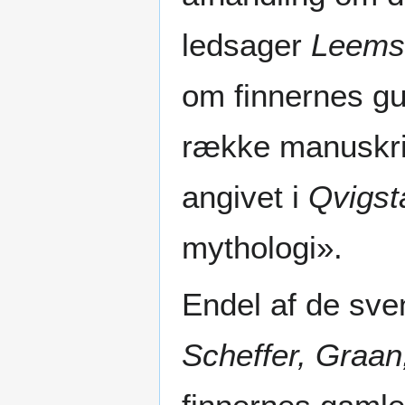
ledsager
Leems
om finnernes gud
række manuskri
angivet i
Qvigst
mythologi».
Endel af de sve
Scheffer, Graa