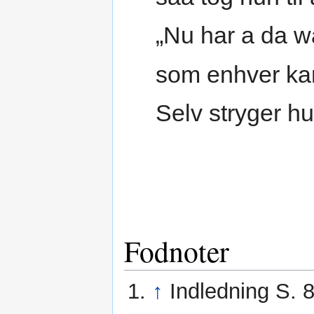
„Nu har a da wa
som enhver kan
Selv stryger h
Fodnoter
↑
Indledning S. 8