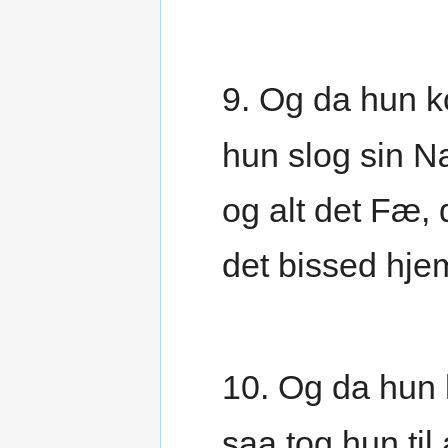
9. Og da hun 
hun slog sin N
og alt det Fæ, 
det bissed hjem
10. Og da hun 
saa tog hun til 