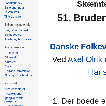
Skæmte
Forfatterindex
Siste endringer
Teksthistorik
51. Bruden
Tilfeldig side
Bakgrunnsmateriale
Biografisk oversikt
Skjaldeoversikt
Artikler og bokomtaler
Danske Folkevi
Andre tjenester
E-Bibliotek
Ved
Axel Olrik
Bildearkiv
Kartarkiv
Bøger
Han
Norrøne læremidler
Film og underholdning
Hjelpesider
Arbeidskontoret
Prosjektportal
1. Der boede e
Igangværende
prosjekter
Redaksjonelle