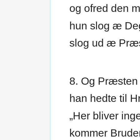
og ofred den 
hun slog æ Deg
slog ud æ Præs
8. Og Præsten s
han hedte til H
„Her bliver in
kommer Bruden