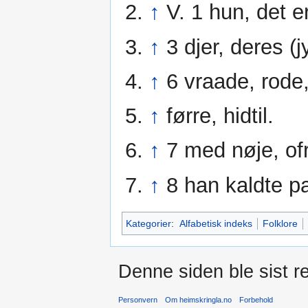
↑
V. 1 hun, det 
↑
3 djer, deres (j
↑
6 vraade, rode
↑
førre, hidtil.
↑
7 med nøje, of
↑
8 han kaldte p
Kategorier
:
Alfabetisk indeks
Folklore
Denne siden ble sist re
Personvern
Om heimskringla.no
Forbehold