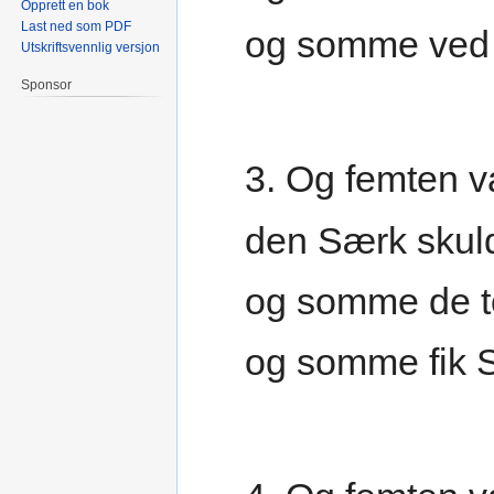
Opprett en bok
Last ned som PDF
og somme ved 
Utskriftsvennlig versjon
Sponsor
3. Og femten v
den Særk skuld
og somme de to
og somme fik St