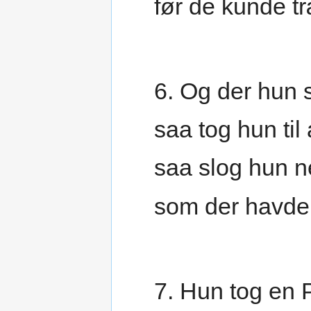
før de kunde t
6. Og der hun s
saa tog hun til
saa slog hun ne
som der havde 
7. Hun tog en 