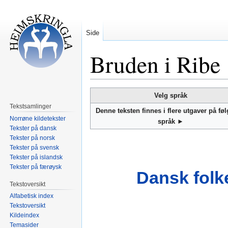
Side
Bruden i Ribe
Hopp
Hopp
Velg språk
til
til
Tekstsamlinger
Denne teksten finnes i flere utgaver på fø
navigering
søk
Norrøne kildetekster
språk ►
Tekster på dansk
Tekster på norsk
Tekster på svensk
Tekster på islandsk
Tekster på færøysk
Dansk folk
Tekstoversikt
Alfabetisk index
Tekstoversikt
Kildeindex
Temasider