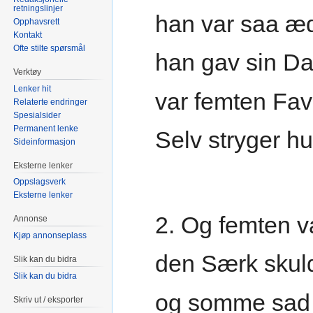
retningslinjer
han var saa æde
Opphavsrett
Kontakt
Ofte stilte spørsmål
han gav sin Da
Verktøy
Lenker hit
var femten Fav
Relaterte endringer
Spesialsider
Permanent lenke
Selv stryger h
Sideinformasjon
Eksterne lenker
Oppslagsverk
Eksterne lenker
2. Og femten v
Annonse
Kjøp annonseplass
den Særk skul
Slik kan du bidra
Slik kan du bidra
og somme sad 
Skriv ut / eksporter