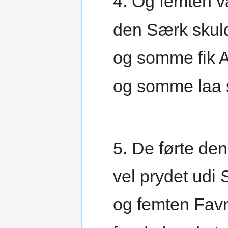
4. Og femten 
den Særk skul
og somme fik A
og somme laa s
5. De førte den
vel prydet udi 
og femten Favn