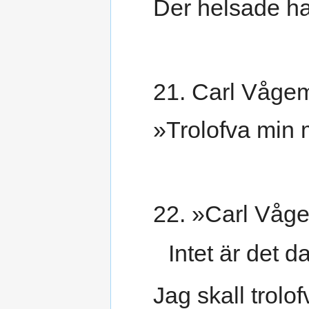
Der helsade ha
21. Carl Vågem
»Trolofva min m
22. »Carl Våge
Intet är det 
Jag skall trolof