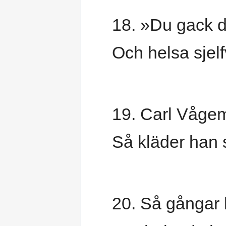
18. »Du gack di
Och helsa sjel
19. Carl Våge
Så kläder han s
20. Så gångar k