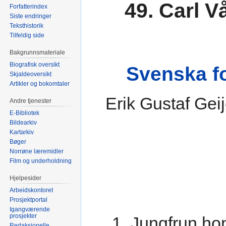
49. Carl 
Forfatterindex
Siste endringer
Teksthistorik
Tilfeldig side
Bakgrunnsmateriale
Biografisk oversikt
Svenska fo
Skjaldeoversikt
Artikler og bokomtaler
Erik Gustaf Gei
Andre tjenester
E-Bibliotek
Bildearkiv
Kartarkiv
Bøger
Norrøne læremidler
Film og underholdning
Hjelpesider
Arbeidskontoret
Prosjektportal
Igangværende
prosjekter
1. Jungfrun ho
Redaksjonelle