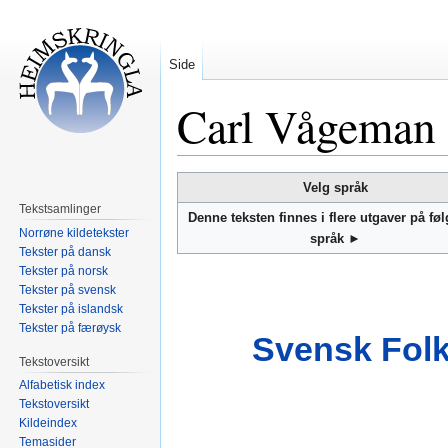
Side
Carl Vågeman
Hopp
Hopp
Velg språk
til
til
Tekstsamlinger
Denne teksten finnes i flere utgaver på fø
navigering
søk
Norrøne kildetekster
språk ►
Tekster på dansk
Tekster på norsk
Tekster på svensk
Tekster på islandsk
Tekster på færøysk
Svensk Folk
Tekstoversikt
Alfabetisk index
Tekstoversikt
Kildeindex
Temasider