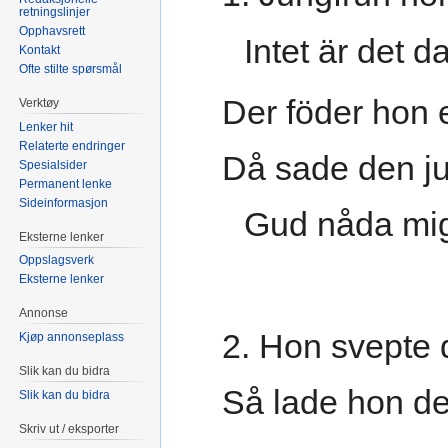
retningslinjer
Opphavsrett
Intet är det 
Kontakt
Ofte stilte spørsmål
Der föder hon e
Verktøy
Lenker hit
Relaterte endringer
Då sade den ju
Spesialsider
Permanent lenke
Sideinformasjon
Gud nåda mi
Eksterne lenker
Oppslagsverk
Eksterne lenker
Annonse
2. Hon svepte d
Kjøp annonseplass
Slik kan du bidra
Så lade hon det
Slik kan du bidra
Skriv ut / eksporter