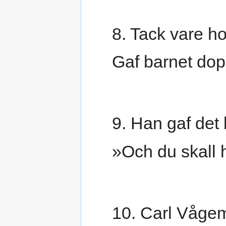
8. Tack vare h
Gaf barnet dop
9. Han gaf det
»Och du skall
10. Carl Vågem