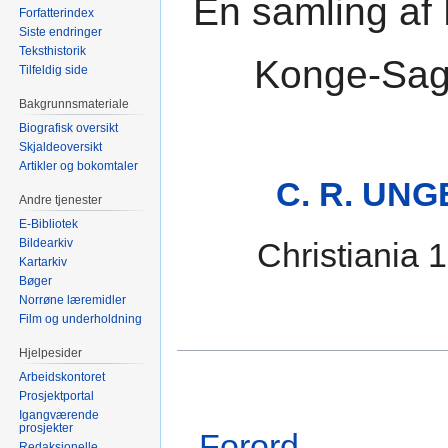
En samling af
Forfatterindex
Siste endringer
Teksthistorik
Konge-Sag
Tilfeldig side
Bakgrunnsmateriale
Biografisk oversikt
Skjaldeoversikt
Artikler og bokomtaler
C. R. UNG
Andre tjenester
E-Bibliotek
Bildearkiv
Christiania 
Kartarkiv
Bøger
Norrøne læremidler
Film og underholdning
Hjelpesider
Arbeidskontoret
Prosjektportal
Igangværende
prosjekter
Forord
Redaksjonelle