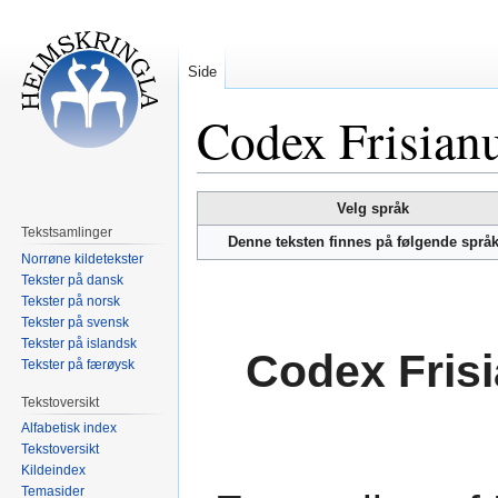
Side
Codex Frisian
Hopp
Hopp
Velg språk
til
til
Tekstsamlinger
Denne teksten finnes på følgende språ
navigering
søk
Norrøne kildetekster
Tekster på dansk
Tekster på norsk
Tekster på svensk
Tekster på islandsk
Codex Fris
Tekster på færøysk
Tekstoversikt
Alfabetisk index
Tekstoversikt
Kildeindex
Temasider