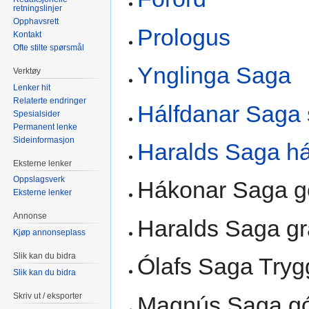
retningslinjer
Opphavsrett
Prologus
Kontakt
Ofte stilte spørsmål
Ynglinga Saga
Verktøy
Lenker hit
Relaterte endringer
Hálfdanar Saga 
Spesialsider
Permanent lenke
Sideinformasjon
Haralds Saga há
Eksterne lenker
Oppslagsverk
Hákonar Saga 
Eksterne lenker
Annonse
Haralds Saga gr
Kjøp annonseplass
Slik kan du bidra
Ólafs Saga Try
Slik kan du bidra
Skriv ut / eksporter
Magnús Saga g