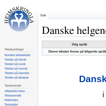
Side
Danske helgene
Hopp
Hopp
Velg språk
til
til
Tekstsamlinger
Denne teksten finnes på følgende språ
navigering
søk
Norrøne kildetekster
Tekster på dansk
Tekster på norsk
Tekster på svensk
Tekster på islandsk
Dansk
Tekster på færøysk
Tekstoversikt
Alfabetisk index
Tekstoversikt
Kildeindex
Temasider