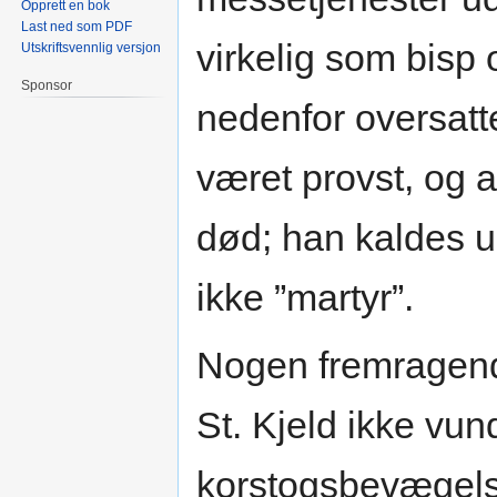
Opprett en bok
Last ned som PDF
virkelig som bisp o
Utskriftsvennlig versjon
Sponsor
nedenfor oversatte
været provst, og a
død; han kaldes u
ikke ”martyr”.
Nogen fremragend
St. Kjeld ikke vun
korstogsbevægelse