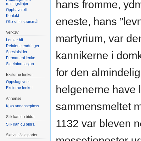
hans fromme, ydmy
retningslinjer
Opphavsrett
Kontakt
eneste, hans ”lev
Ofte stilte spørsmål
Verktøy
martyrium, var de
Lenker hit
Relaterte endringer
kannikerne i domka
Spesialsider
Permanent lenke
Sideinformasjon
for den almindelige
Eksterne lenker
Oppslagsverk
helgenerne have l
Eksterne lenker
Annonse
sammensmeltet med
Kjøp annonseplass
Slik kan du bidra
1132 var bleven n
Slik kan du bidra
Skriv ut / eksporter
messetjenester u