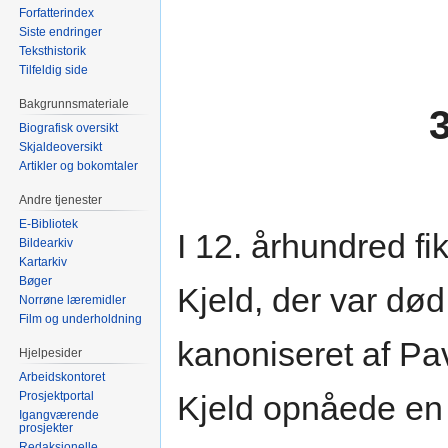
Forfatterindex
Siste endringer
Teksthistorik
Tilfeldig side
Bakgrunnsmateriale
3
Biografisk oversikt
Skjaldeoversikt
Artikler og bokomtaler
Andre tjenester
E-Bibliotek
I 12. århundred fi
Bildearkiv
Kartarkiv
Bøger
Kjeld, der var død
Norrøne læremidler
Film og underholdning
kanoniseret af Pav
Hjelpesider
Arbeidskontoret
Prosjektportal
Kjeld opnåede en 
Igangværende
prosjekter
Redaksjonelle