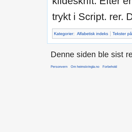
kildeskrift. Efter 
trykt i Script. rer.
Kategorier
:
Alfabetisk indeks
Tekster p
Denne siden ble sist re
Personvern
Om heimskringla.no
Forbehold