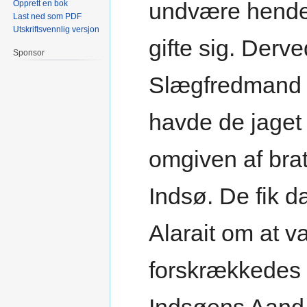
undvære hende o
Opprett en bok
Last ned som PDF
Utskriftsvennlig versjon
gifte sig. Derve
Sponsor
Slægfredmand 
havde de jaget 
omgiven af brat
Indsø. De fik da
Alarait om at v
forskrækkedes 