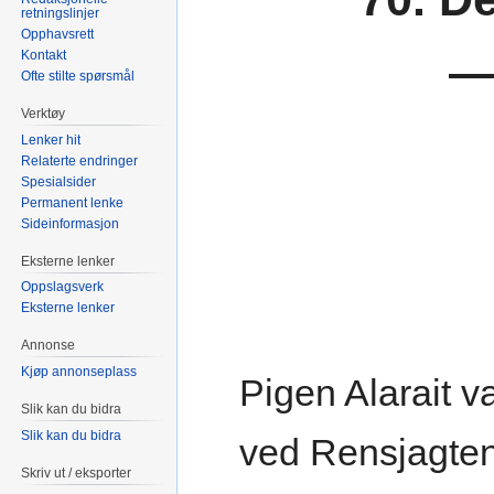
retningslinjer
Opphavsrett
Kontakt
—
Ofte stilte spørsmål
Verktøy
Lenker hit
Relaterte endringer
Spesialsider
Permanent lenke
Sideinformasjon
Eksterne lenker
Oppslagsverk
Eksterne lenker
Annonse
Kjøp annonseplass
Pigen Alarait va
Slik kan du bidra
Slik kan du bidra
ved Rensjagten
Skriv ut / eksporter