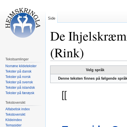
Side
De Ihjelskræm
(Rink)
Tekstsamlinger
Norrøne kildetekster
Hopp
Hopp
Velg språk
Tekster på dansk
til
til
Tekster på norsk
Denne teksten finnes på følgende språ
navigering
søk
Tekster på svensk
Tekster på islandsk
[[
Tekster på færøysk
Tekstoversikt
Alfabetisk index
Tekstoversikt
Kildeindex
Temasider