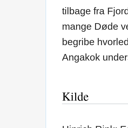
tilbage fra Fjor
mange Døde ve
begribe hvorled
Angakok unders
Kilde