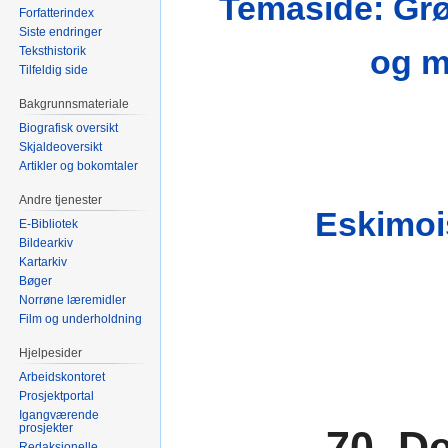
Temaside: Grø
Forfatterindex
Siste endringer
og m
Teksthistorik
Tilfeldig side
Bakgrunnsmateriale
Biografisk oversikt
Skjaldeoversikt
Artikler og bokomtaler
Andre tjenester
Eskimois
E-Bibliotek
Bildearkiv
Kartarkiv
Bøger
Norrøne læremidler
Film og underholdning
Hjelpesider
Arbeidskontoret
Prosjektportal
Igangværende
prosjekter
70. D
Redaksjonelle