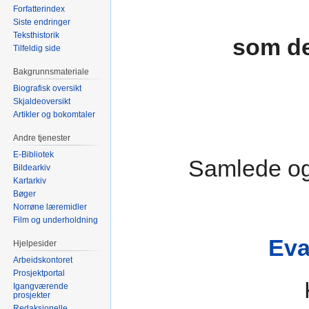
Forfatterindex
Siste endringer
Teksthistorik
som de
Tilfeldig side
Bakgrunnsmateriale
Biografisk oversikt
Skjaldeoversikt
Artikler og bokomtaler
Andre tjenester
E-Bibliotek
Samlede og
Bildearkiv
Kartarkiv
Bøger
Norrøne læremidler
Film og underholdning
Eva
Hjelpesider
Arbeidskontoret
Prosjektportal
Igangværende
prosjekter
Redaksjonelle