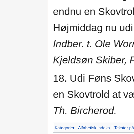
endnu en Skovtro
Højmiddag nu udi 
Indber. t. Ole Wo
Kjeldsøn Skiber, 
18. Udi Føns Skov
en Skovtrold at væ
Th. Bircherod.
Kategorier
:
Alfabetisk indeks
Tekster p