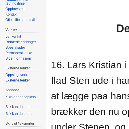
retningslinjer
Opphavsrett
Kontakt
Ofte stilte spørsmål
De
Verktøy
Lenker hit
Relaterte endringer
Spesialsider
Permanent lenke
Sideinformasjon
16. Lars Kristian i
Eksterne lenker
Oppslagsverk
flad Sten ude i ha
Eksterne lenker
Annonse
at lægge paa han
Kjøp annonseplass
Slik kan du bidra
brækker den nu op
Slik kan du bidra
Skriv ut / eksporter
under Stenen, og 