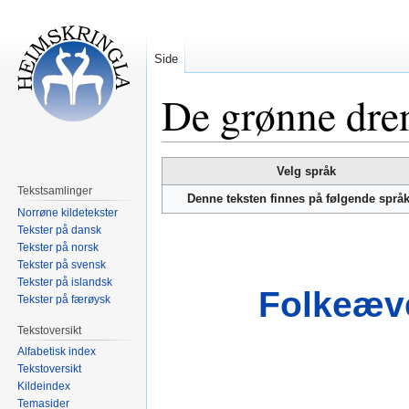
Side
De grønne dre
Hopp
Hopp
Velg språk
til
til
Tekstsamlinger
Denne teksten finnes på følgende språ
navigering
søk
Norrøne kildetekster
Tekster på dansk
Tekster på norsk
Tekster på svensk
Tekster på islandsk
Folkeæve
Tekster på færøysk
Tekstoversikt
Alfabetisk index
Tekstoversikt
Kildeindex
Temasider