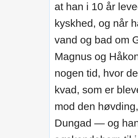
at han i 10 år le
kyskhed, og når han
vand og bad om G
Magnus og Håkon,
nogen tid, hvor d
kvad, som er ble
mod den høvding, 
Dungad — og han 