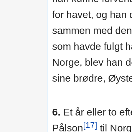
for havet, og han 
sammen med den h
som havde fulgt ha
Norge, blev han d
sine brødre, Øyst
6.
Et år eller to e
[17]
Pålson
til Nor