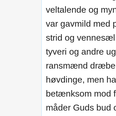
veltalende og mynd
var gavmild med p
strid og vennesæl
tyveri og andre ug
ransmænd dræbe. H
høvdinge, men han
betænksom mod fat
måder Guds bud og