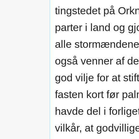
tingstedet på Ork
parter i land og g
alle stormændene
også venner af d
god vilje for at sti
fasten kort før pa
havde del i forlig
vilkår, at godvill