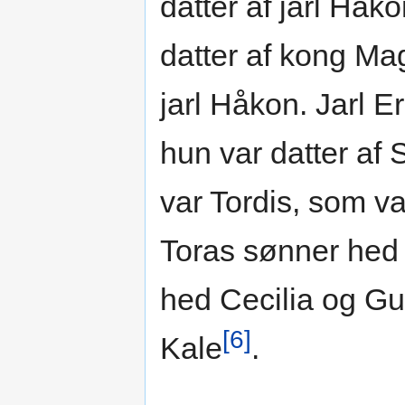
datter af jarl Håk
datter af kong M
jarl Håkon. Jarl 
hun var datter a
var Tordis, som va
Toras sønner hed 
hed Cecilia og Gun
[6]
Kale
.