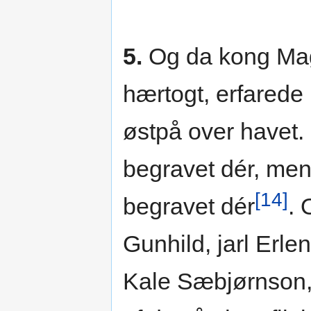
5.
Og da kong Magn
hærtogt, erfarede 
østpå over havet.
begravet dér, men
[14]
begravet dér
. 
Gunhild, jarl Erle
Kale Sæbjørnson, 