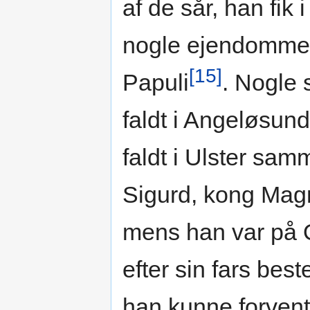
af de sår, han fik
nogle ejendomme
[15]
Papuli
. Nogle s
faldt i Angeløsund
faldt i Ulster s
Sigurd, kong Magn
mens han var på 
efter sin fars bes
han kunne forvent