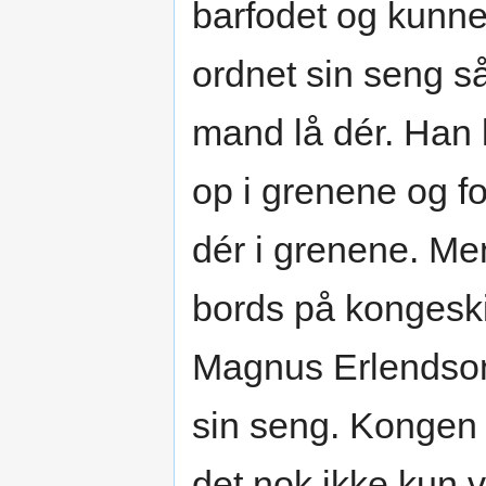
barfodet og kunn
ordnet sin seng s
mand lå dér. Han k
op i grenene og fo
dér i grenene. Men
bords på kongeski
Magnus Erlendson v
sin seng. Kongen
det nok ikke kun v