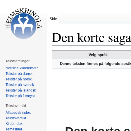
Side
Den korte sag
Hopp
Hopp
Velg språk
til
til
Tekstsamlinger
Denne teksten finnes på følgende språ
navigering
søk
Norrøne kildetekster
Tekster på dansk
Tekster på norsk
Tekster på svensk
Tekster på islandsk
Tekster på færøysk
Tekstoversikt
Alfabetisk index
Tekstoversikt
Kildeindex
Temasider