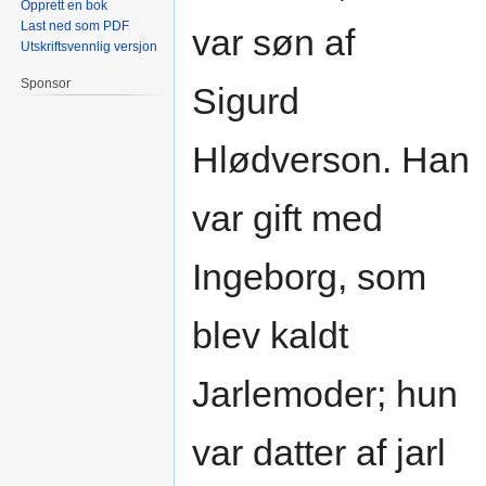
Opprett en bok
Last ned som PDF
var søn af
Utskriftsvennlig versjon
Sponsor
Sigurd
Hlødverson. Han
var gift med
Ingeborg, som
blev kaldt
Jarlemoder; hun
var datter af jarl