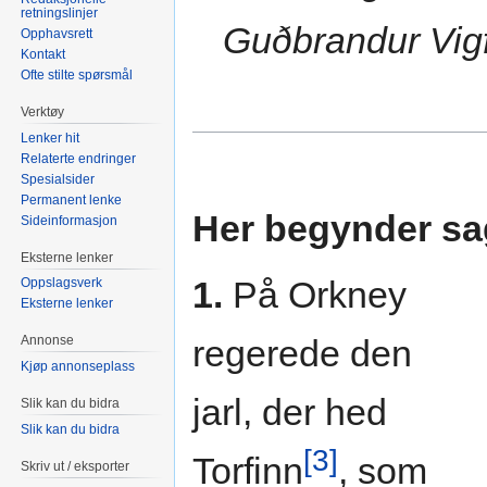
retningslinjer
Guðbrandur Vig
Opphavsrett
Kontakt
Ofte stilte spørsmål
Verktøy
Lenker hit
Relaterte endringer
Spesialsider
Permanent lenke
Her begynder sa
Sideinformasjon
Eksterne lenker
1.
På Orkney
Oppslagsverk
Eksterne lenker
regerede den
Annonse
Kjøp annonseplass
jarl, der hed
Slik kan du bidra
Slik kan du bidra
[3]
Torfinn
, som
Skriv ut / eksporter