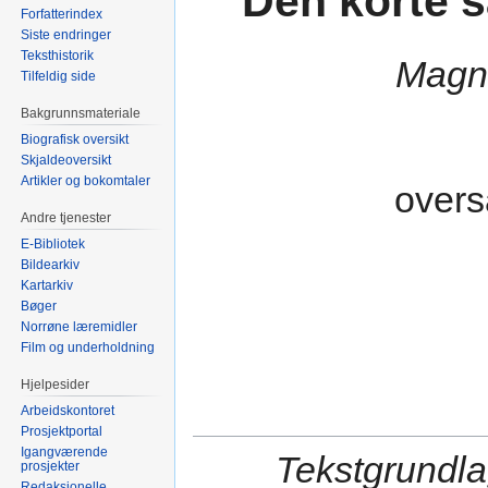
Den korte 
Forfatterindex
Siste endringer
Teksthistorik
Magn
Tilfeldig side
Bakgrunnsmateriale
Biografisk oversikt
Skjaldeoversikt
Artikler og bokomtaler
overs
Andre tjenester
E-Bibliotek
Bildearkiv
Kartarkiv
Bøger
Norrøne læremidler
Film og underholdning
Hjelpesider
Arbeidskontoret
Prosjektportal
Igangværende
Tekstgrundla
prosjekter
Redaksjonelle