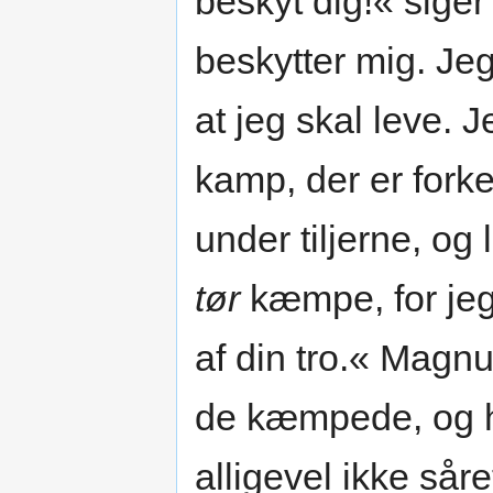
beskyt dig!« sige
beskytter mig. Jeg
at jeg skal leve. J
kamp, der er fork
under tiljerne, og l
tør
kæmpe, for jeg 
af din tro.« Magnu
de kæmpede, og h
alligevel ikke så