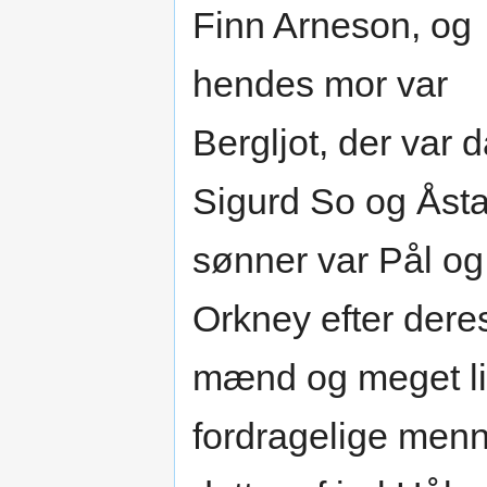
Finn Arneson, og
hendes mor var
Bergljot, der var 
Sigurd So og Åst
sønner var Pål og
Orkney efter dere
mænd og meget li
fordragelige menne