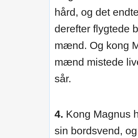
hård, og det endt
derefter flygtede
mænd. Og kong M
mænd mistede live
sår.
4.
Kong Magnus ha
sin bordsvend, og