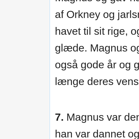
af Orkney og jarl
havet til sit rige
glæde. Magnus og
også gode år og g
længe deres vens
7.
Magnus var den
han var dannet og