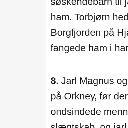
søskendebarn til 
ham. Torbjørn he
Borgfjorden på Hj
fangede ham i ha
8.
Jarl Magnus og
på Orkney, før der
ondsindede menn
slægtskab, og jarl