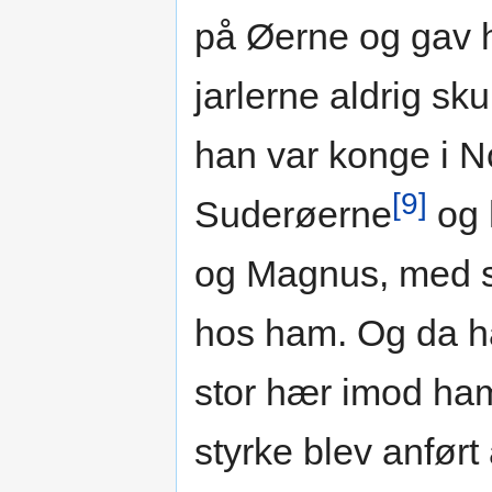
på Øerne og gav 
jarlerne aldrig sk
han var konge i No
[9]
Suderøerne
og 
og Magnus, med s
hos ham. Og da h
stor hær imod ha
styrke blev anført