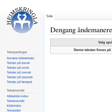
Side
Dengang åndemaneren 
Hopp
Hopp
Velg spr
til
til
Denne teksten finnes på
navigering
søk
Tekstsamlinger
Norrøne kildetekster
Tekster på dansk
Tekster på norsk
Tekster på svensk
Tekster på islandsk
Tekster på færøysk
Tekstoversikt
Alfabetisk index
Tekstoversikt
Kildeindex
Temasider