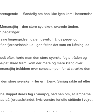
retagende. – Sandelig om han ikke igen kom i besættelse,
Merserajôq – den store syerske«, svarede ånden.
n pegefinger.
d sine fingerspidser, da en usynlig hånds pege- og
 en fjordsælshale ud. Igen føltes det som en luftning, da
dt efter, hørte man den store syerske fugte tråden og
ejdet skred frem, kom der mere og mere klang over
erserajôq trolddom over senestumpen for at strække den
 den store syerske: »Her er nålen«. Simiaq rakte ud efter
de sluppet deres tag i Símujôq, bad han om, at lamperne
på fjordsælskindet, hvis venstre forluffe strittede i vejret.