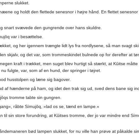
mperne slukket.
æene og holdt den flettede senesnor i højre hånd. En flettet senesno
 og snart svævede den gungrende over hans skuldre.
jôq var i besættelse.
dækket, og her igennem trængte lidt lys fra nordlysene, så man svagt 
en skjalv, og det var, som trommeskindet bulnede op for derefter at tø
 megen kraft i trækket, men suget blev hurtigt så stærkt, at Kûitse m
 fulgte, var, som af en hund, der springer i tøjret.
od husstolpen og læne sig bagover.
d af hænderne på ham, og idet den trak sig ud, sved dens bane sig in
ujôqs tromme tabte sin gungren.
ng«, råbte Símujôq, »lad os se, tænd en lampe.«
til sin store forundring, at Kûitses tromme, der jo var mindre end Sí
og åndemaneren bød lampen slukket, for nu ville han prøve at påkalde