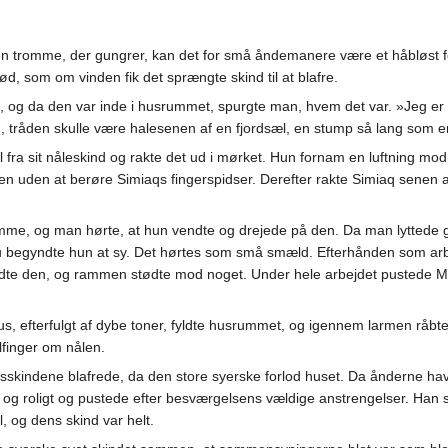
 tromme, der gungrer, kan det for små åndemanere være et håbløst fo
d, som om vinden fik det sprængte skind til at blafre.
og da den var inde i husrummet, spurgte man, hvem det var. »Jeg er 
 tråden skulle være halesenen af en fjordsæl, en stump så lang som e
l fra sit nåleskind og rakte det ud i mørket. Hun fornam en luftning mo
n uden at berøre Simiaqs fingerspidser. Derefter rakte Simiaq senen af
me, og man hørte, at hun vendte og drejede på den. Da man lyttede go
u begyndte hun at sy. Det hørtes som små smæld. Efterhånden som arb
dte den, og rammen stødte mod noget. Under hele arbejdet pustede M
s, efterfulgt af dybe toner, fyldte husrummet, og igennem larmen råbte
finger om nålen.
kindene blafrede, da den store syerske forlod huset. Da ånderne hav
og roligt og pustede efter besværgelsens vældige anstrengelser. Han sad 
 og dens skind var helt.