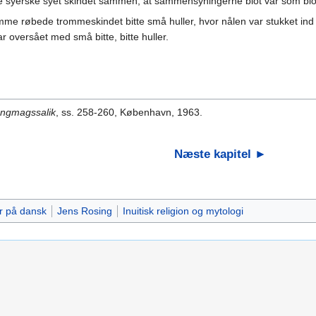
e syerske syet skindet sammen, at sammensyningerne blot var som blodå
me røbede trommeskindet bitte små huller, hvor nålen var stukket in
r oversået med små bitte, bitte huller.
Angmagssalik
, ss. 258-260, København, 1963.
Næste kapitel ►
r på dansk
Jens Rosing
Inuitisk religion og mytologi