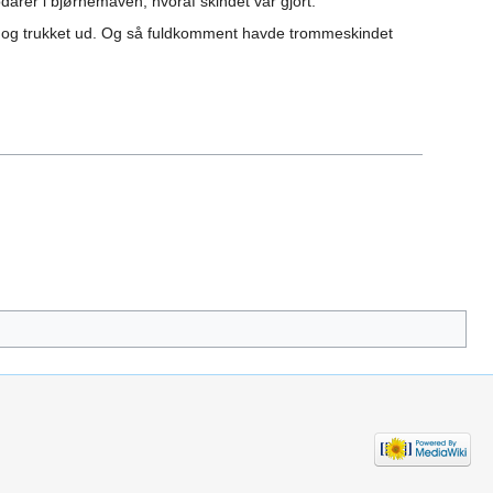
rer i bjørnemaven, hvoraf skindet var gjort.
d og trukket ud. Og så fuldkomment havde trommeskindet