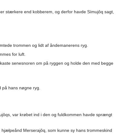
r er stærkere end kobberem, og derfor havde Símujôq sagt,
skimtede trommen og lidt af åndemanerens ryg.
mmes for luft.
åtte kaste senesnoren om på ryggen og holde den med begge
d på hans nøgne ryg.
mujôqs, var krøbet ind i den og fuldkommen havde sprængt
 sin hjælpeånd Merserajôq, som kunne sy hans trommeskind