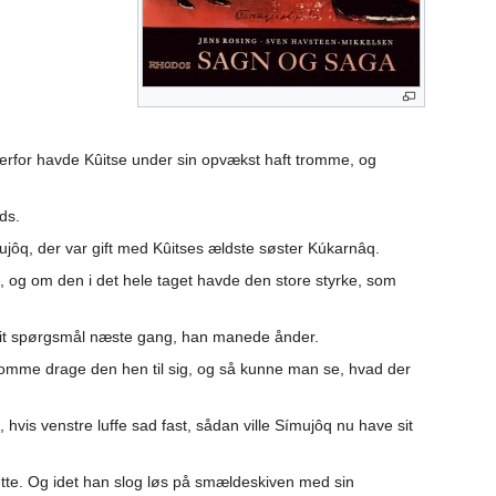
 Derfor havde Kûitse under sin opvækst haft tromme, og
ds.
jôq, der var gift med Kûitses ældste søster Kúkarnâq.
og om den i det hele taget havde den store styrke, som
 sit spørgsmål næste gang, han manede ånder.
romme drage den hen til sig, og så kunne man se, hvad der
 hvis venstre luffe sad fast, sådan ville Símujôq nu have sit
tte. Og idet han slog løs på smældeskiven med sin