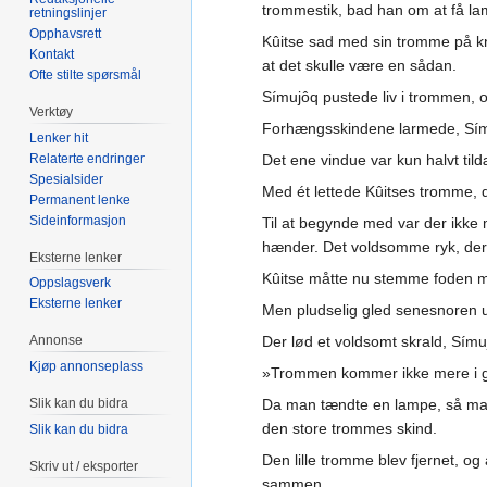
trommestik, bad han om at få la
retningslinjer
Opphavsrett
Kûitse sad med sin tromme på kn
Kontakt
at det skulle være en sådan.
Ofte stilte spørsmål
Símujôq pustede liv i trommen,
Verktøy
Forhængsskindene larmede, Símu
Lenker hit
Relaterte endringer
Det ene vindue var kun halvt til
Spesialsider
Med ét lettede Kûitses tromme, d
Permanent lenke
Sideinformasjon
Til at begynde med var der ikke
hænder. Det voldsomme ryk, der nu
Eksterne lenker
Kûitse måtte nu stemme foden m
Oppslagsverk
Eksterne lenker
Men pludselig gled senesnoren u
Annonse
Der lød et voldsomt skrald, Sím
Kjøp annonseplass
»Trommen kommer ikke mere i ga
Slik kan du bidra
Da man tændte en lampe, så man 
den store trommes skind.
Slik kan du bidra
Den lille tromme blev fjernet, 
Skriv ut / eksporter
sammen.