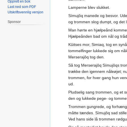
Opprett en bok
Last ned som PDF
Lamperne blev slukket.
Utskriftsvennlig versjon
Símujôq manede og besvor. Uden
og trommen slog dumpt, og det lø
Sponsor
Man hørte en hjælpeånd komme, 
Hjælpeånden bad om nål og tråd,
Kûitses mor, Simiaq, tog en synå
tommelfinger lukkede sig om nåle
Merserajôq tog den.
Så tog Merserajôq Símujôqs trom
trække den igennem nåleøjet; n
trommen, for hver gang hun ven
ud.
Pludselig sang trommen, og et su
den og lukkede pege- og tommel
Trommen gungrede, og forhængss
måtte tændes. Símujôq sad stille 
Ved hans side lå trommen rødgul,