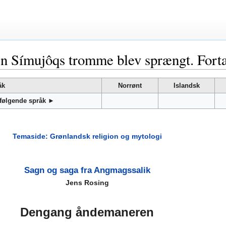
Símujôqs tromme blev sprængt. Fortal
åk
Norrønt
Islandsk
 følgende språk ►
Temaside: Grønlandsk religion og mytologi
Sagn og saga fra Angmagssalik
Jens Rosing
Dengang åndemaneren