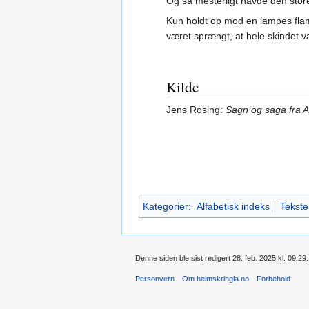
Og så mesterligt havde den stor
Kun holdt op mod en lampes flam
været sprængt, at hele skindet va
Kilde
Jens Rosing:
Sagn og saga fra 
Kategorier
:
Alfabetisk indeks
Tekste
Denne siden ble sist redigert 28. feb. 2025 kl. 09:29.
Personvern
Om heimskringla.no
Forbehold