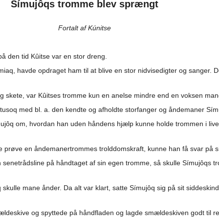
Símujôqs tromme blev sprængt
Fortalt af Kúnitse
 den tid Kûitse var en stor dreng.
imiaq, havde opdraget ham til at blive en stor nidvisedigter og sanger.
ng skete, var Kûitses tromme kun en anelse mindre end en voksen man
tusoq med bl. a. den kendte og afholdte storfanger og åndemaner Símu
jôq om, hvordan han uden håndens hjælp kunne holde trommen i live, 
ille prøve en åndemanertrommes trolddomskraft, kunne han få svar på
 senetrådsline på håndtaget af sin egen tromme, så skulle Símujôqs t
kulle mane ånder. Da alt var klart, satte Símujôq sig på sit siddeskind,
deskive og spyttede på håndfladen og lagde smældeskiven godt til re