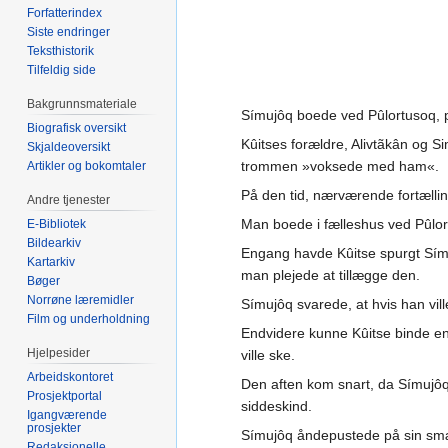
Forfatterindex
Siste endringer
Teksthistorik
Tilfeldig side
Bakgrunnsmateriale
Símujôq boede ved Pûlortusoq, på
Biografisk oversikt
Kûitses forældre, Alivtãkân og S
Skjaldeoversikt
trommen »voksede med ham«.
Artikler og bokomtaler
På den tid, nærværende fortælli
Andre tjenester
Man boede i fælleshus ved Pûlor
E-Bibliotek
Bildearkiv
Engang havde Kûitse spurgt Símu
Kartarkiv
man plejede at tillægge den.
Bøger
Norrøne læremidler
Símujôq svarede, at hvis han v
Film og underholdning
Endvidere kunne Kûitse binde en
Hjelpesider
ville ske.
Arbeidskontoret
Den aften kom snart, da Símujôq s
Prosjektportal
siddeskind.
Igangværende
prosjekter
Símujôq åndepustede på sin smæl
Redaksjonelle