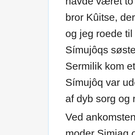
havde været to 
bror Kûitse, der
og jeg roede til
Símujôqs søster
Sermilik kom e
Símujôq var ude
af dyb sorg og
Ved ankomsten t
moder Simiaq o