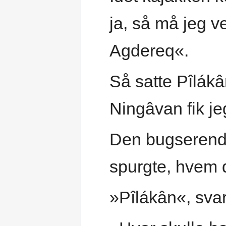
ja, så må jeg ve
Agdereq«.
Så satte Pîlákâ
Ningâvan fik je
Den bugserende
spurgte, hvem 
»Pîlákân«, svar