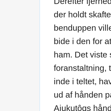
Derefter fjerne
der holdt skaft
benduppen ville 
bide i den for 
ham. Det viste 
foranstaltning,
inde i teltet, h
ud af hånden p
Ajukutôqs hånd 