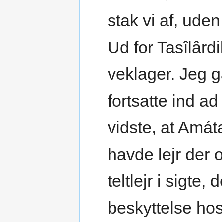
stak vi af, ude
Ud for Tasîlârdi
veklager. Jeg g
fortsatte ind ad
vidste, at Amá
havde lejr der 
teltlejr i sigte,
beskyttelse hos