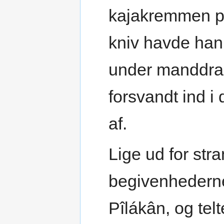
kajakremmen på
kniv havde han
under manddrab
forsvandt ind i 
af.
Lige ud for stra
begivenhederne
Pîlákân, og tel