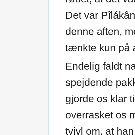
Det var Pîlákân 
denne aften, m
tænkte kun på a
Endelig faldt na
spejdende pakk
gjorde os klar 
overrasket os m
tvivl om, at ha