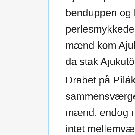
benduppen og h
perlesmykkede 
mænd kom Ajuku
da stak Ajukutôq
Drabet på Pîlák
sammensværgels
mænd, endog n
intet mellemv