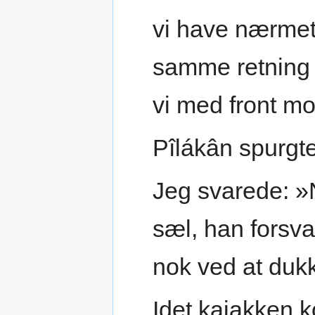
vi have nærmet
samme retning f
vi med front m
Pîlákân spurgt
Jeg svarede: »
sæl, han forsva
nok ved at duk
Idet kajakken k