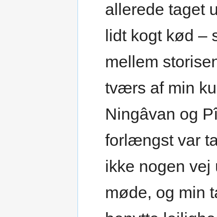
allerede taget u
lidt kogt kød – 
mellem storisen 
tværs af min ku
Ningâvan og Pî
forlængst var ta
ikke nogen vej
møde, og min ta