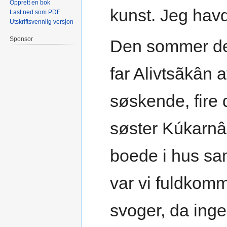
Opprett en bok
kunst. Jeg havd
Last ned som PDF
Utskriftsvennlig versjon
Sponsor
Den sommer det
far Alivtsãkân 
søskende, fire 
søster Kúkarnâ
boede i hus sa
var vi fuldkom
svoger, da inge