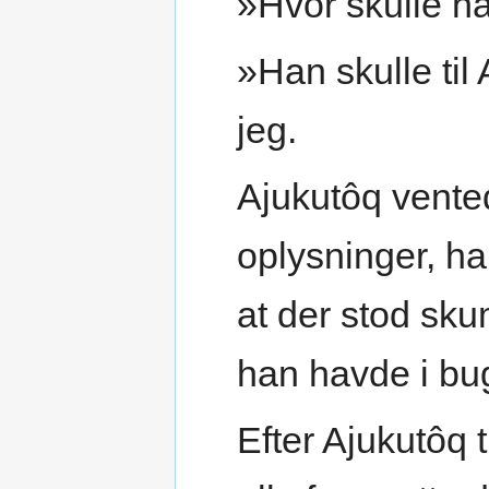
»Hvor skulle h
»Han skulle ti
jeg.
Ajukutôq vented
oplysninger, ha
at der stod sk
han havde i bug
Efter Ajukutôq 