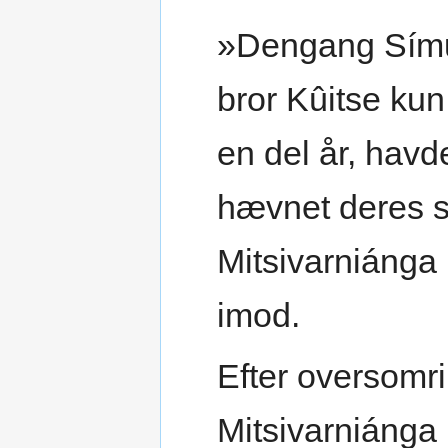
»Dengang Símuj
bror Kûitse kun
en del år, hav
hævnet deres 
Mitsivarniáng
imod.
Efter oversomri
Mitsivarniánga 