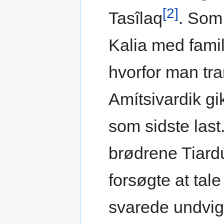
[2]
Tasîlaq
. Som
Kalia med famil
hvorfor man tr
Amítsivardik g
som sidste last
brødrene Tiard
forsøgte at ta
svarede undvig