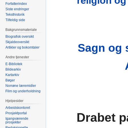
religion og
Forfatterindex
Siste endringer
Teksthistorik
Tilfeldig side
Bakgrunnsmateriale
Biografisk oversikt
Skjaldeoversikt
Sagn og 
Artikler og bokomtaler
Andre tjenester
E-Bibliotek
Bildearkiv
Kartarkiv
Bøger
Norrøne læremidler
Film og underholdning
Hjelpesider
Arbeidskontoret
Drabet p
Prosjektportal
Igangværende
prosjekter
Redaksjonelle