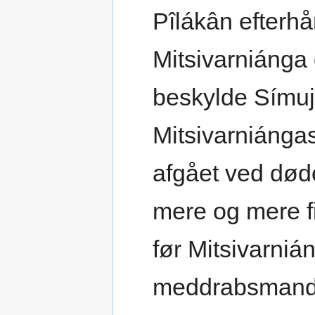
Pîlákân efterh
Mitsivarniánga
beskylde Símuj
Mitsivarniángas
afgået ved død
mere og mere fi
før Mitsivarniá
meddrabsmand 