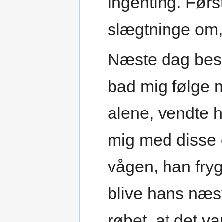
ingenting. Førs
slægtninge om,
Næste dag besø
bad mig følge m
alene, vendte 
mig med disse 
vågen, han fryg
blive hans næ
røbet, at det v