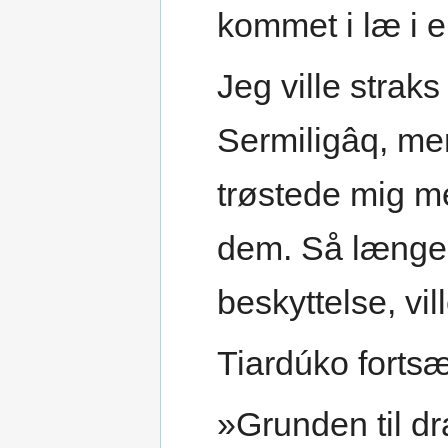
kommet i læ i e
Jeg ville straks
Sermiligâq, m
trøstede mig me
dem. Så længe 
beskyttelse, vi
Tiardúko fortsæ
»Grunden til dr