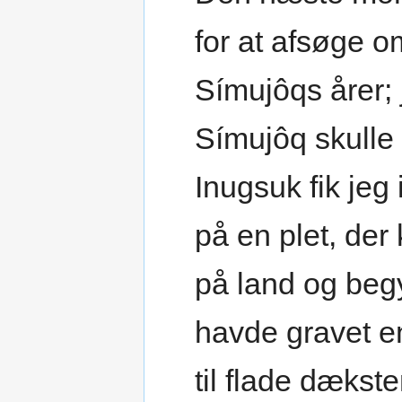
for at afsøge 
Símujôqs årer; j
Símujôq skulle 
Inugsuk fik jeg
på en plet, der
på land og begy
havde gravet e
til flade dækst