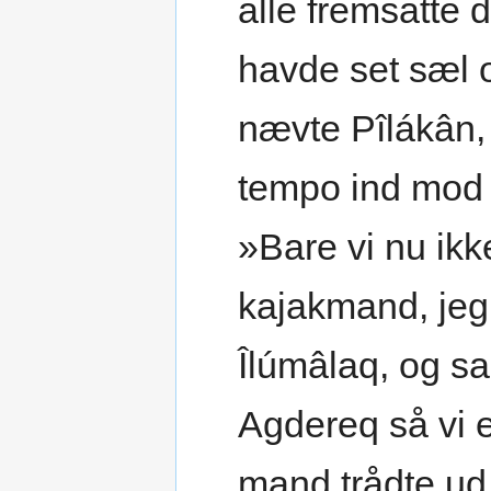
alle fremsatte
havde set sæl 
nævte Pîlákân, 
tempo ind mod 
»Bare vi nu ikk
kajakmand, jeg 
Îlúmâlaq, og sa
Agdereq så vi 
mand trådte ud 