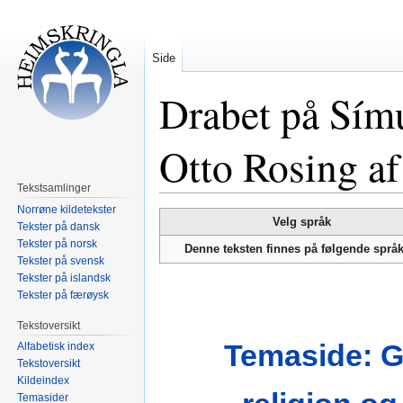
Side
Drabet på Símu
Otto Rosing af
Tekstsamlinger
Norrøne kildetekster
Hopp
Hopp
Velg språk
Tekster på dansk
til
til
Tekster på norsk
Denne teksten finnes på følgende språ
navigering
søk
Tekster på svensk
Tekster på islandsk
Tekster på færøysk
Tekstoversikt
Temaside: 
Alfabetisk index
Tekstoversikt
Kildeindex
Temasider