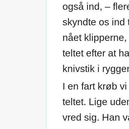
også ind, – fler
skyndte os ind 
nået klipperne,
teltet efter at 
knivstik i rygge
I en fart krøb v
teltet. Lige ude
vred sig. Han v