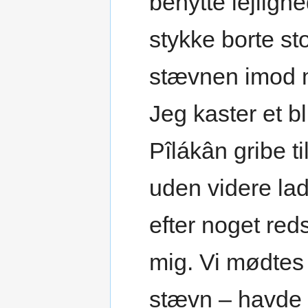
benytte lejlighe
stykke borte st
stævnen imod m
Jeg kaster et b
Pîlákân gribe ti
uden videre la
efter noget re
mig. Vi mødtes
stævn – havde v