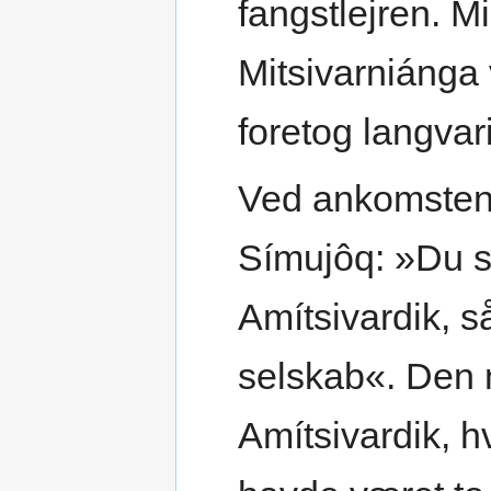
fangstlejren. 
Mitsivarniánga 
foretog langvar
Ved ankomsten 
Símujôq: »Du sku
Amítsivardik, s
selskab«. Den n
Amítsivardik, h