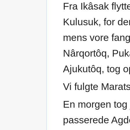
Fra Ikâsak flytt
Kulusuk, for de
mens vore fangs
Nârqortôq, Pu
Ajukutôq, tog 
Vi fulgte Marats
En morgen tog 
passerede Agde