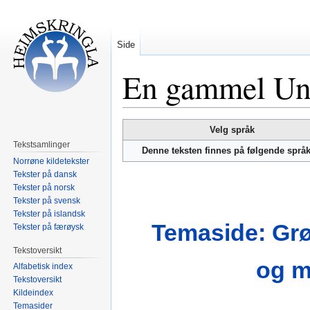
Side
En gammel Ung
Hopp
Hopp
Velg språk
til
til
Tekstsamlinger
Denne teksten finnes på følgende språ
navigering
søk
Norrøne kildetekster
Tekster på dansk
Tekster på norsk
Tekster på svensk
Tekster på islandsk
Temaside: Grø
Tekster på færøysk
Tekstoversikt
og m
Alfabetisk index
Tekstoversikt
Kildeindex
Temasider