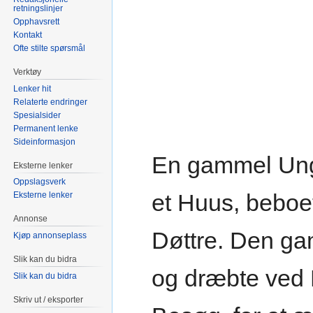
retningslinjer
Opphavsrett
Kontakt
Ofte stilte spørsmål
Verktøy
Lenker hit
Relaterte endringer
Spesialsider
Permanent lenke
Sideinformasjon
En gammel Ungk
Eksterne lenker
Oppslagsverk
et Huus, beboe
Eksterne lenker
Annonse
Døttre. Den g
Kjøp annonseplass
Slik kan du bidra
og dræbte ved 
Slik kan du bidra
Skriv ut / eksporter