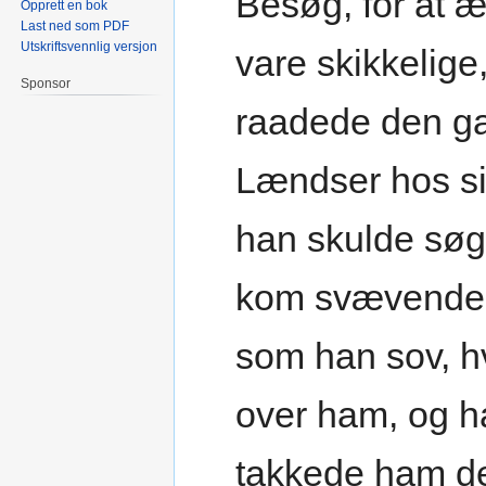
Besøg, for at 
Opprett en bok
Last ned som PDF
Utskriftsvennlig versjon
vare skikkelig
Sponsor
raadede den ga
Lændser hos si
han skulde søg
kom svævende 
som han sov, 
over ham, og ha
takkede ham der