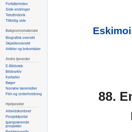
Forfatterindex
Siste endringer
Teksthistorik
Tilfeldig side
Eskimois
Bakgrunnsmateriale
Biografisk oversikt
Skjaldeoversikt
Artikler og bokomtaler
Andre tjenester
E-Bibliotek
Bildearkiv
Kartarkiv
Bøger
Norrøne læremidler
88. E
Film og underholdning
Hjelpesider
Arbeidskontoret
Prosjektportal
Igangværende
prosjekter
Redaksjonelle