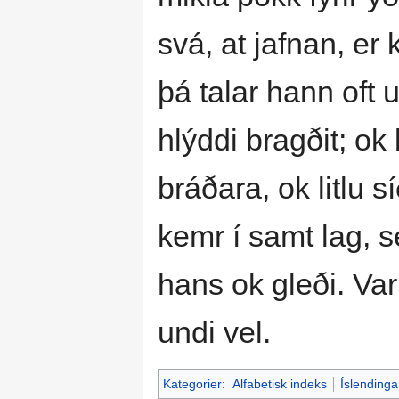
svá, at jafnan, er
þá talar hann oft 
hlýddi bragðit; ok
bráðara, ok litlu s
kemr í samt lag, 
hans ok gleði. Va
undi vel.
Kategorier
:
Alfabetisk indeks
Íslendinga