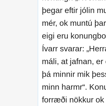
þegar eftir jólin m
mér, ok muntú þar 
eigi eru konungbo
Ívarr svarar: „Her
máli, at jafnan, er
þá minnir mik þess
minn harmr“. Konu
forræði nökkur ok 