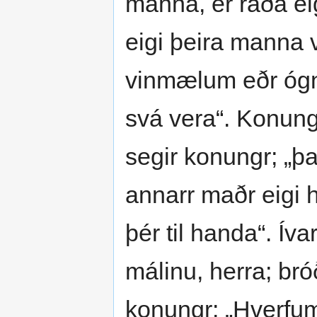
manna, er ráða eig
eigi þeira manna vá
vinmælum eðr ógna
svá vera“. Konung
segir konungr; „þ
annarr maðr eigi h
þér til handa“. Íva
málinu, herra; br
konungr: „Hverfum 