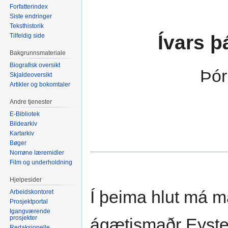
Forfatterindex
Siste endringer
Teksthistorik
Ívars þ
Tilfeldig side
Bakgrunnsmateriale
Biografisk oversikt
Þór
Skjaldeoversikt
Artikler og bokomtaler
Andre tjenester
E-Bibliotek
Bildearkiv
Kartarkiv
Bøger
Norrøne læremidler
Film og underholdning
Hjelpesider
Í þeima hlut má m
Arbeidskontoret
Prosjektportal
Igangværende
prosjekter
ágætismaðr Eyst
Redaksjonelle