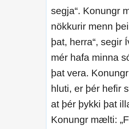
segja“. Konungr mæ
nökkurir menn þeir 
þat, herra“, segir 
mér hafa minna só
þat vera. Konungr
hluti, er þér hefir
at þér þykki þat il
Konungr mælti: „Fý