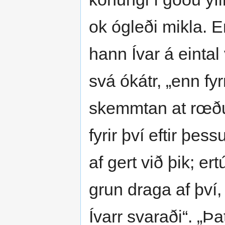
ok ógleði mikla. E
hann Ívar á eintal
svá ókátr, „enn fyr
skemmtan at rœðum
fyrir því eftir þess
af gert við þik; er
grun draga af því, 
Ívarr svaraði“. „Þa