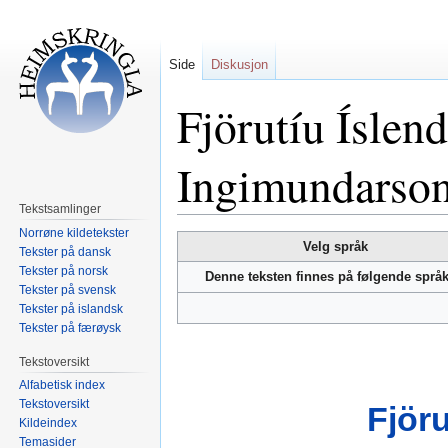
Side
Diskusjon
Fjörutíu Íslend
Ingimundarson
Tekstsamlinger
Norrøne kildetekster
Hopp
Hopp
Velg språk
Tekster på dansk
til
til
Tekster på norsk
Denne teksten finnes på følgende språ
navigering
søk
Tekster på svensk
Tekster på islandsk
Tekster på færøysk
Tekstoversikt
Alfabetisk index
Tekstoversikt
Fjöru
Kildeindex
Temasider