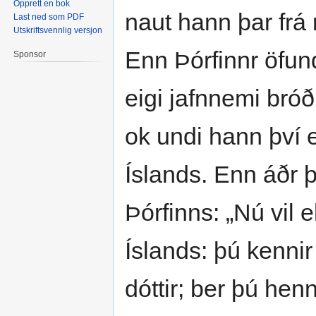
Opprett en bok
naut hann þar fr
Last ned som PDF
Utskriftsvennlig versjon
Enn Þórfinnr öfun
Sponsor
eigi jafnnemi bróð
ok undi hann því e
Íslands. Enn áðr þe
Þórfinns: „Nú vil e
Íslands: þú kennir
dóttir; ber þú he