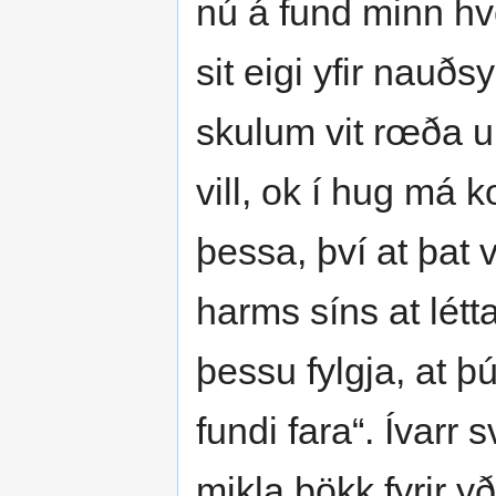
nú á fund minn hve
sit eigi yfir nauð
skulum vit rœða 
vill, ok í hug má 
þessa, því at þat
harms síns at létta
þessu fylgja, at þú
fundi fara“. Ívarr s
mikla þökk fyrir yð