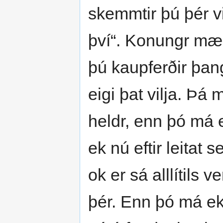
skemmtir þú þér vi
því“. Konungr mælt
þú kaupferðir þang
eigi þat vilja. Þá
heldr, enn þó má ei
ek nú eftir leitat 
ok er sá alllítils 
þér. Enn þó má ek e