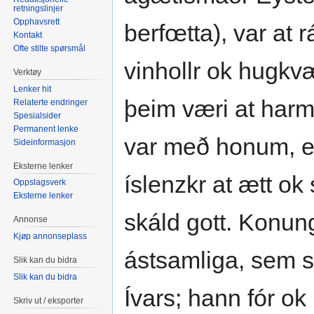
retningslinjer
Opphavsrett
berfœtta), var at 
Kontakt
Ofte stilte spørsmål
vinhollr ok hugkvæm
Verktøy
Lenker hit
þeim væri at harm
Relaterte endringer
Spesialsider
Permanent lenke
var með honum, er
Sideinformasjon
Eksterne lenker
íslenzkr at ætt ok 
Oppslagsverk
Eksterne lenker
skáld gott. Konung
Annonse
Kjøp annonseplass
ástsamliga, sem s
Slik kan du bidra
Slik kan du bidra
Ívars; hann fór o
Skriv ut / eksporter