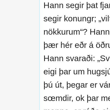
Hann segir þat fja
segir konungr; „vi
nökkurum“? Hann n
þær hér eðr á öðru
Hann svaraði: „Sv
eigi þar um hugsjú
þú út, þegar er vá
sœmdir, ok þar með 