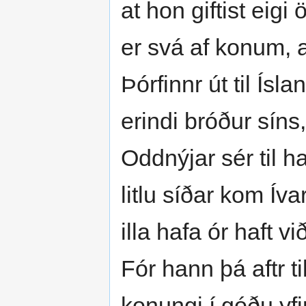
at hon giftist eig
er svá af konum, a
Þórfinnr út til Ísla
erindi bróður síns
Oddnýjar sér til h
litlu síðar kom Ívar
illa hafa ór haft vi
Fór hann þá aftr t
konungi í góðu yfi