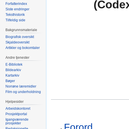
(Codex
Forfatterindex
Siste endringer
Teksthistorik
Tilfeldig side
Bakgrunnsmateriale
Biografisk oversikt
Skjaldeoversikt
Artikler og bokomtaler
Andre tjenester
E-Bibliotek
Bildearkiv
Kartarkiv
Bøger
Norrøne læremidler
Film og underholdning
Hjelpesider
Arbeidskontoret
Prosjektportal
Igangværende
prosjekter
Forord
Redaksjonelle