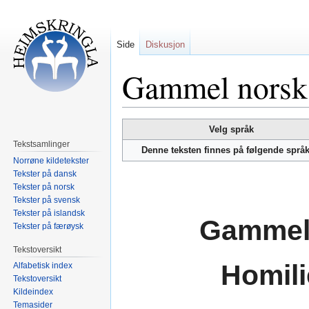
Side
Diskusjon
Gammel norsk
Hopp
Hopp
Velg språk
til
til
Tekstsamlinger
Denne teksten finnes på følgende språ
navigering
søk
Norrøne kildetekster
Tekster på dansk
Tekster på norsk
Tekster på svensk
Tekster på islandsk
Gammel
Tekster på færøysk
Tekstoversikt
Homil
Alfabetisk index
Tekstoversikt
Kildeindex
Temasider