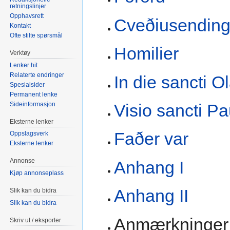
retningslinjer
Opphavsrett
Cveðiusending 
Kontakt
Ofte stilte spørsmål
Homilier
Verktøy
Lenker hit
Relaterte endringer
In die sancti Ol
Spesialsider
Permanent lenke
Sideinformasjon
Visio sancti Pa
Eksterne lenker
Faðer var
Oppslagsverk
Eksterne lenker
Annonse
Anhang I
Kjøp annonseplass
Anhang II
Slik kan du bidra
Slik kan du bidra
Anmærkninger (
Skriv ut / eksporter