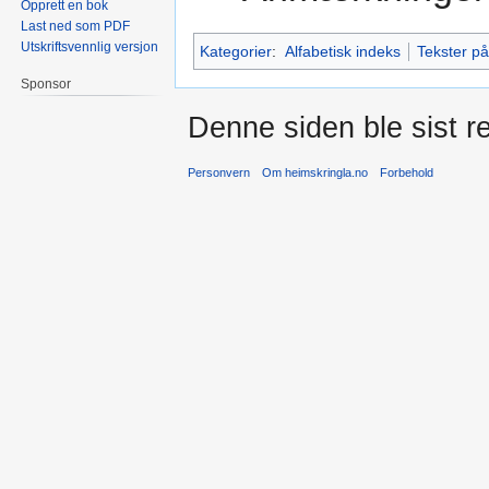
Opprett en bok
Last ned som PDF
Utskriftsvennlig versjon
Kategorier
:
Alfabetisk indeks
Tekster på
Sponsor
Denne siden ble sist re
Personvern
Om heimskringla.no
Forbehold