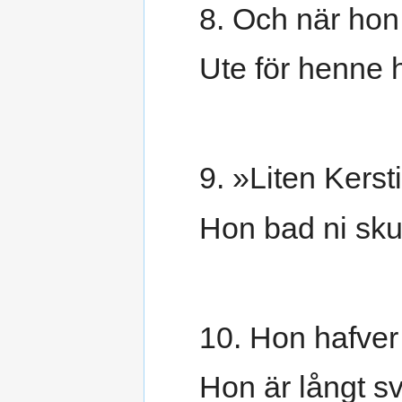
8. Och när hon 
Ute för henne h
9. »Liten Kerst
Hon bad ni skull
10. Hon hafver 
Hon är långt sv