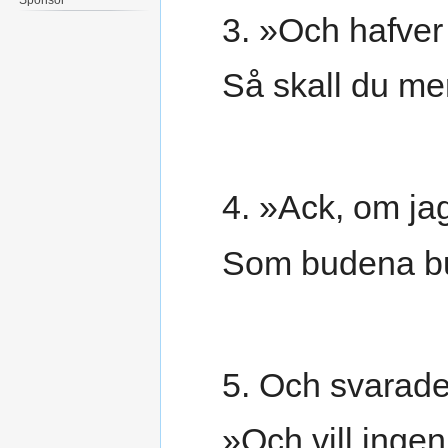
3. »Och hafver h
Så skall du mer
4. »Ack, om ja
Som budena bure
5. Och svarade 
»Och vill ingen