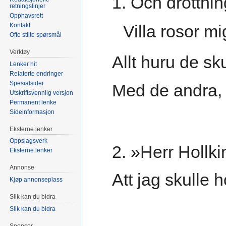
1. Och drottnin
retningslinjer
Opphavsrett
Kontakt
Villa rosor m
Ofte stilte spørsmål
Verktøy
Allt huru de sku
Lenker hit
Relaterte endringer
Spesialsider
Med de andra, 
Utskriftsvennlig versjon
Permanent lenke
Sideinformasjon
Eksterne lenker
Oppslagsverk
2. »Herr Hollki
Eksterne lenker
Annonse
Att jag skulle 
Kjøp annonseplass
Slik kan du bidra
Slik kan du bidra
Sponsor