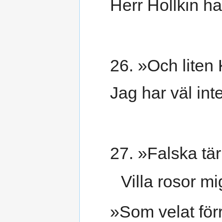
Herr Hollkin ha
26. »Och liten 
Jag har väl int
27. »Falska tär
Villa rosor m
»Som velat för