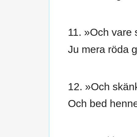
11. »Och vare s
Ju mera röda gu
12. »Och skänk
Och bed henne d