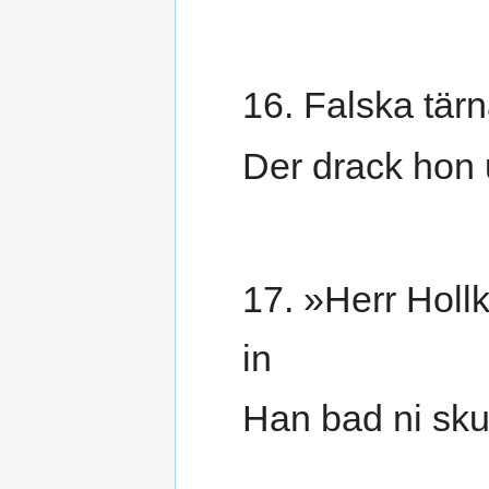
16. Falska tärn
Der drack hon u
17. »Herr Holl
in
Han bad ni skul