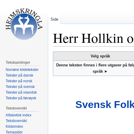
Side
Herr Hollkin o
Hopp
Hopp
Velg språk
til
til
Tekstsamlinger
Denne teksten finnes i flere utgaver på fø
navigering
søk
Norrøne kildetekster
språk ►
Tekster på dansk
Tekster på norsk
Tekster på svensk
Tekster på islandsk
Tekster på færøysk
Svensk Folk
Tekstoversikt
Alfabetisk index
Tekstoversikt
Kildeindex
Temasider