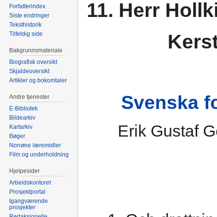
11. Herr Hollk
Forfatterindex
Siste endringer
Teksthistorik
Tilfeldig side
Kerst
Bakgrunnsmateriale
Biografisk oversikt
Skjaldeoversikt
Artikler og bokomtaler
Svenska fo
Andre tjenester
E-Bibliotek
Bildearkiv
Erik Gustaf G
Kartarkiv
Bøger
Norrøne læremidler
Film og underholdning
Hjelpesider
Arbeidskontoret
Prosjektportal
Igangværende
prosjekter
Redaksjonelle