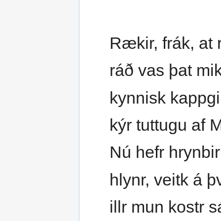
Rækir, frák, at 
ráð vas þat mik
kynnisk kappg
kýr tuttugu af 
Nú hefr hrynbir
hlynr, veitk á þ
illr mun kostr s