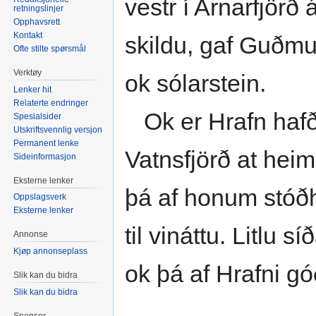
vestr í Arnarfjörð 
retningslinjer
Opphavsrett
Kontakt
skildu, gaf Guðmu
Ofte stilte spørsmål
Verktøy
ok sólarstein.
Lenker hit
Relaterte endringer
Ok er Hrafn hafði 
Spesialsider
Utskriftsvennlig versjon
Permanent lenke
Vatnsfjörð at heim
Sideinformasjon
Eksterne lenker
þá af honum stóð
Oppslagsverk
Eksterne lenker
til vináttu. Litlu 
Annonse
Kjøp annonseplass
ok þá af Hrafni góð
Slik kan du bidra
Slik kan du bidra
Sponsor