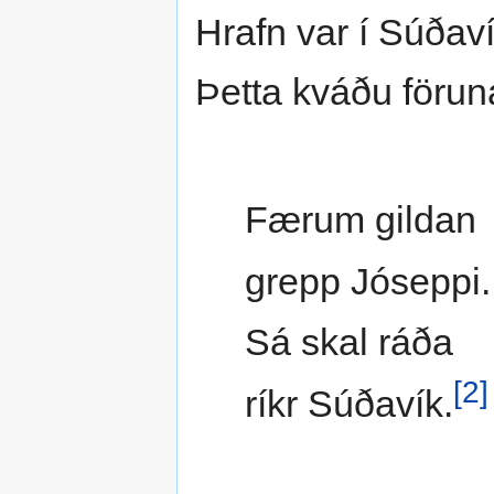
Hrafn var í Súðaví
Þetta kváðu förun
Færum gildan
grepp Jóseppi.
Sá skal ráða
[2]
ríkr Súðavík.