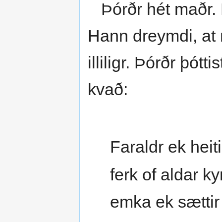
Þórðr hét maðr. 
Hann dreymdi, at 
illiligr. Þórðr þót
kvað:
Faraldr ek heiti
ferk of aldar ky
emka ek sættir