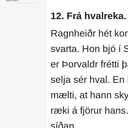
12. Frá hvalreka.
Ragnheiðr hét kon
svarta. Hon bjó í 
er Þorvaldr frétti
selja sér hval. En 
mælti, at hann sky
ræki á fjörur hans
síðan.