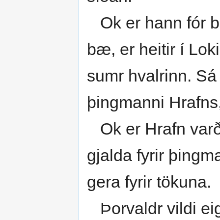
Ok er hann fór bro
bæ, er heitir í Lo
sumr hvalrinn. Sá 
þingmanni Hrafns,
Ok er Hrafn varð 
gjalda fyrir þingm
gera fyrir tökuna.
Þorvaldr vildi eig