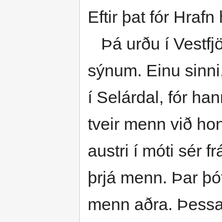
Eftir þat fór Hrafn
Þá urðu í Vestfj
sýnum. Einu sinni,
í Selárdal, fór h
tveir menn við hon
austri í móti sér f
þrjá menn. Þar þót
menn aðra. Þess