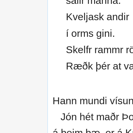
sálir manna.
Kveljask andir
í orms gini.
Skelfr rammr rö
Ræðk þér at v
Hann mundi vísun
Jón hét maðr Þo
á þeim bæ, er á Kú