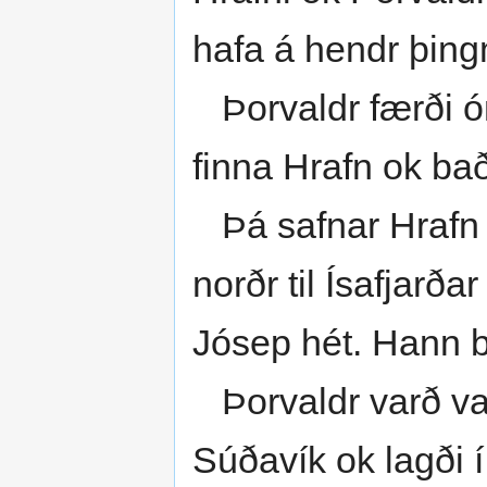
hafa á hendr þin
Þorvaldr færði ó
finna Hrafn ok ba
Þá safnar Hrafn li
norðr til Ísafjarð
Jósep hét. Hann b
Þorvaldr varð varr
Súðavík ok lagði 