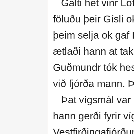
Galti hét vinr Lo
föluðu þeir Gísli 
þeim selja ok gaf 
ætlaði hann at taka
Guðmundr tók hest
við fjórða mann. 
Þat vígsmál var l
hann gerði fyrir v
Vestfirðingafjórðu