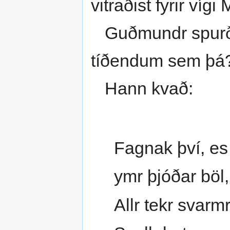
vitraðist fyrir vígi
Guðmundr spurði:
tíðendum sem þá
Hann kvað:
Fagnak því, es 
ymr þjóðar böl,
Allr tekr svarmr