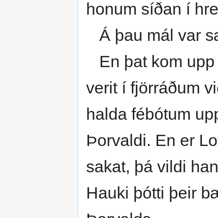
honum síðan í hr
Á þau mál var sæt
En þat kom upp síð
verit í fjörráðum v
halda fébótum upp
Þorvaldi. En er Lof
sakat, þá vildi h
Hauki þótti þeir b