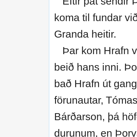
Eftir þat sendir Þ
koma til fundar vi
Granda heitir.
Þar kom Hrafn við
beið hans inni. Þ
bað Hrafn út gang
förunautar, Tóma
Bárðarson, þá höf
durunum, en Þorva