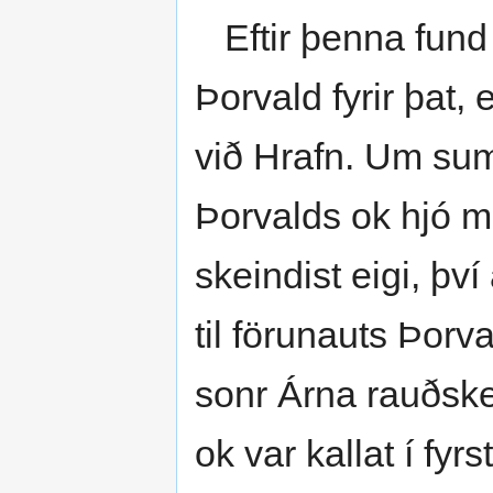
Eftir þenna fund ý
Þorvald fyrir þat, 
við Hrafn. Um sumar
Þorvalds ok hjó m
skeindist eigi, þv
til förunauts Þorv
sonr Árna rauðske
ok var kallat í fyrs