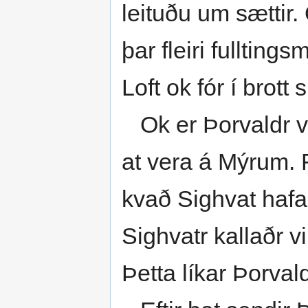
leituðu um sættir. 
þar fleiri fulltin
Loft ok fór í brott 
Ok er Þorvaldr var 
at vera á Mýrum. F
kvað Sighvat hafa 
Sighvatr kallaðr vi
Þetta líkar Þorvaldi