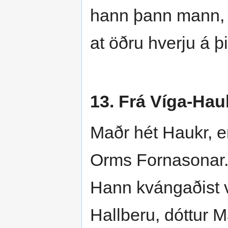
hann þann mann, e
at öðru hverju á 
13. Frá Víga-Hau
Maðr hét Haukr, e
Orms Fornasonar. 
Hann kvángaðist 
Hallberu, dóttur 