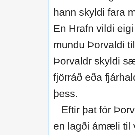
hann skyldi fara 
En Hrafn vildi eigi
mundu Þorvaldi til 
Þorvaldr skyldi s
fjörráð eða fjárha
þess.
Eftir þat fór Þor
en lagði ámæli til 