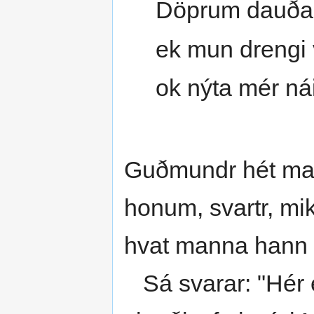
Döprum dauða
ek mun drengi
ok nýta mér nái
Guðmundr hét mað
honum, svartr, mikil
hvat manna hann 
Sá svarar: "Hér e