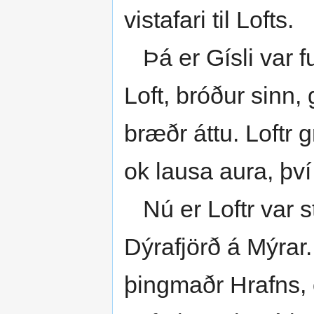
vistafari til Lofts.
Þá er Gísli var f
Loft, bróður sinn,
bræðr áttu. Loftr 
ok lausa aura, því 
Nú er Loftr var st
Dýrafjörð á Mýrar.
þingmaðr Hrafns, 