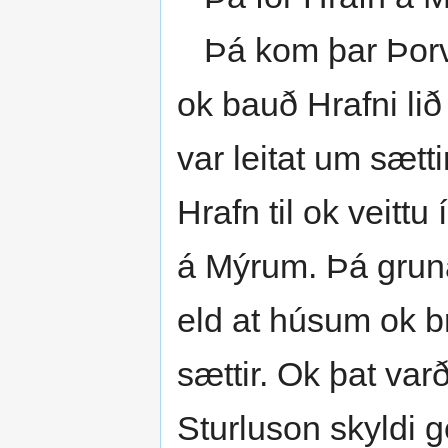
Þá kom þar Þorv
ok bauð Hrafni lið
var leitat um sættir
Hrafn til ok veittu 
á Mýrum. Þá grunað
eld at húsum ok b
sættir. Ok þat varð
Sturluson skyldi 