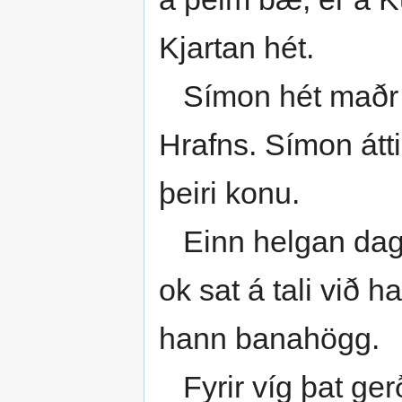
Kjartan hét.
Símon hét maðr 
Hrafns. Símon átti 
þeiri konu.
Einn helgan dag fó
ok sat á tali við 
hann banahögg.
Fyrir víg þat ge