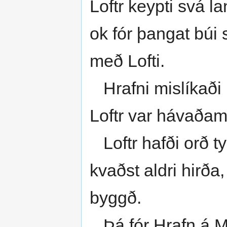
Loftr keypti svá la
ok fór þangat búi 
með Lofti.
Hrafni mislíkaði l
Loftr var hávaðam
Loftr hafði orð t
kvaðst aldri hirða
byggð.
Þá fór Hrafn á M