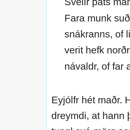
Svellr þats man
Fara munk suðr
snákranns, of 
verit hefk norðr
návaldr, of far 
Eyjólfr hét maðr.
dreymdi, at hann þ