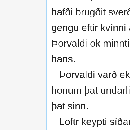
hafði brugðit sverð
gengu eftir kvínni
Þorvaldi ok minnti
hans.
Þorvaldi varð ekk
honum þat undarlig
þat sinn.
Loftr keypti síða