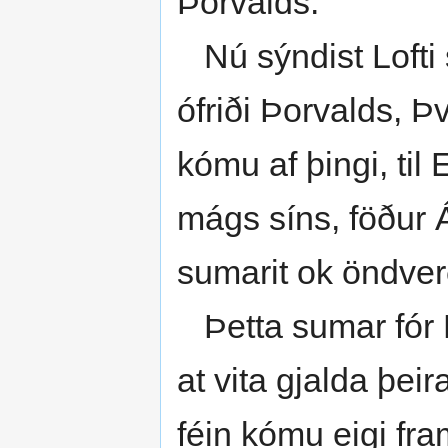
Þorvalds.
Nú sýndist Lofti sé
ófriði Þorvalds, Þ
kómu af þingi, til
mágs síns, föður 
sumarit ok öndver
Þetta sumar fór Þo
at vita gjalda þeir
féin kómu eigi fra