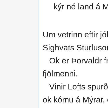
kýr né land á 
Um vetrinn eftir jó
Sighvats Sturluso
Ok er Þorvaldr fr
fjölmenni.
Vinir Lofts spurðu
ok kómu á Mýrar, 