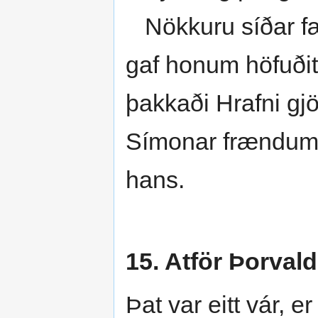
Nökkuru síðar fær
gaf honum höfuðit.
þakkaði Hrafni gjöf
Símonar frændum h
hans.
15. Atför Þorvald
Þat var eitt vár, e