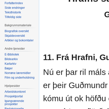
Forfatterindex
Siste endringer
Teksthistorik
Tilfeldig side
Bakgrunnsmateriale
Biografisk oversikt
Skjaldeoversikt
Artikler og bokomtaler
Andre tjenester
11. Frá Hrafni, 
E-Bibliotek
Bildearkiv
Kartarkiv
Bøger
Nú er þar ril máls a
Norrøne læremidler
Film og underholdning
er þeir Guðmundr
Hjelpesider
Arbeidskontoret
kómu út ok höfðu e
Prosjektportal
Igangværende
prosjekter
Redaksjonelle