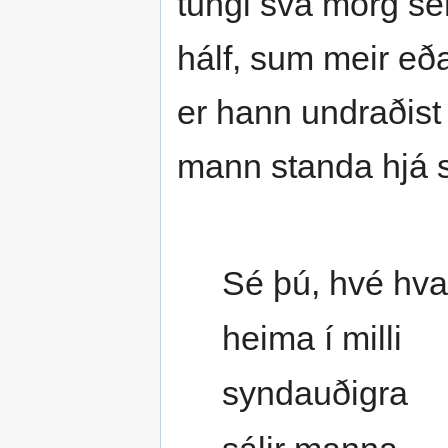
tungl svá mörg se
hálf, sum meir eð
er hann undraðist 
mann standa hjá s
Sé þú, hvé hvar
heima í milli
syndauðigra