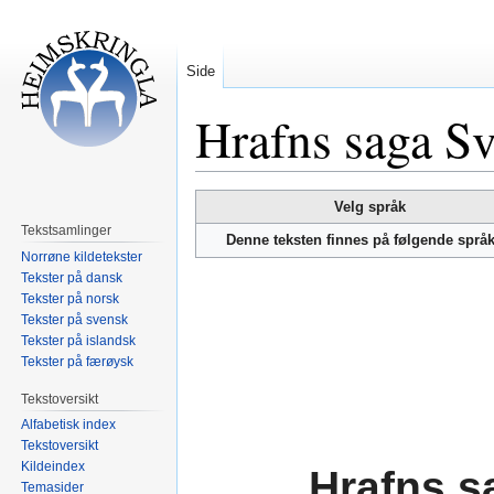
Side
Hrafns saga Sv
Hopp
Hopp
Velg språk
til
til
Tekstsamlinger
Denne teksten finnes på følgende språ
navigering
søk
Norrøne kildetekster
Tekster på dansk
Tekster på norsk
Tekster på svensk
Tekster på islandsk
Tekster på færøysk
Tekstoversikt
Alfabetisk index
Tekstoversikt
Kildeindex
Hrafns s
Temasider