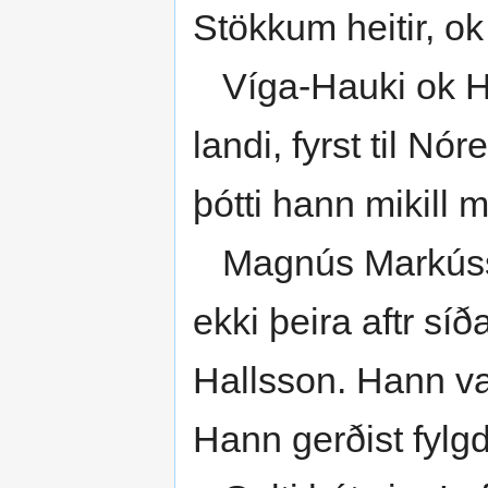
Stökkum heitir, ok
Víga-Hauki ok Hal
landi, fyrst til N
þótti hann mikill 
Magnús Markússon
ekki þeira aftr s
Hallsson. Hann va
Hann gerðist fylg