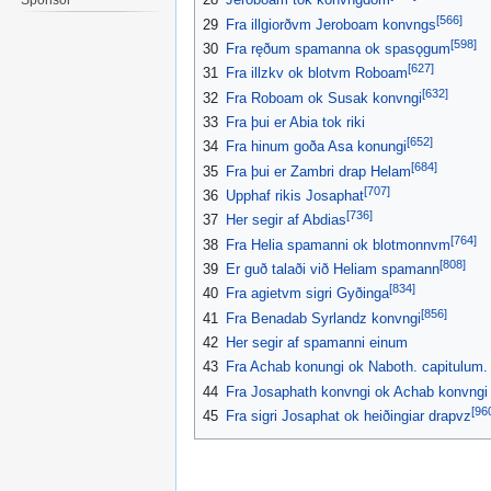
[566]
29
Fra illgiorðvm Jeroboam konvngs
[598]
30
Fra ręðum spamanna ok spasǫgum
[627]
31
Fra illzkv ok blotvm Roboam
[632]
32
Fra Roboam ok Susak konvngi
33
Fra þui er Abia tok riki
[652]
34
Fra hinum goða Asa konungi
[684]
35
Fra þui er Zambri drap Helam
[707]
36
Upphaf rikis Josaphat
[736]
37
Her segir af Abdias
[764]
38
Fra Helia spamanni ok blotmonnvm
[808]
39
Er guð talaði við Heliam spamann
[834]
40
Fra agietvm sigri Gyðinga
[856]
41
Fra Benadab Syrlandz konvngi
42
Her segir af spamanni einum
43
Fra Achab konungi ok Naboth. capitulum.
44
Fra Josaphath konvngi ok Achab konvngi
[96
45
Fra sigri Josaphat ok heiðingiar drapvz