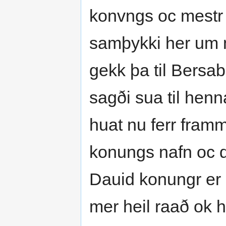
konvngs oc mestr 
samþykki her um 
gekk þa til Bersa
sagði sua til henn
huat nu ferr framm
konungs nafn oc dr
Dauid konungr er 
mer heil raað ok 