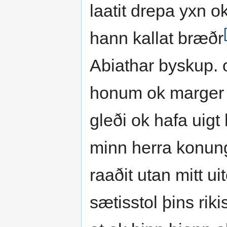
laatit drepa yxn ok
hann kallat bræðr
Abiathar byskup. 
honum ok marger a
gleði ok hafa uig
minn herra konung
raaðit utan mitt uit
sætisstol þins riki