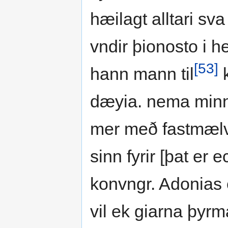
hæilagt alltari sva
vndir þionosto i h
[53]
hann mann til
k
dæyia. nema minn
mer með fastmælvm
sinn fyrir [þat er e
konvngr. Adonias 
vil ek giarna þyrm