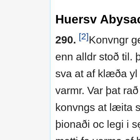
Huersv Abysac
[2]
290.
Konvngr ge
enn alldr stoð til.
sva at af klæða yl
varmr. Var þat rað
konvngs at læita s
þionaði oc legi i 