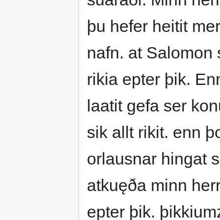
þu hefer heitit me
nafn. at Salomon so
rikia epter þik. E
laatit gefa ser ko
sik allt rikit. enn 
orlausnar hingat s
atkuęða minn herra.
epter þik. þikkium