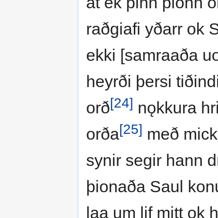
at ek þinn þionn
raðgiafi yðarr ok
ekki [samraaða uo
heyrði þersi tiðin
[24]
orð
nǫkkura hri
[25]
orða
með micklu
synir segir hann dr
þionaða Saul kon
laa um lif mitt ok 