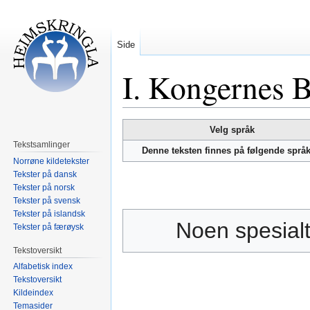
Side
I. Kongernes 
Hopp
Hopp
Velg språk
til
til
Tekstsamlinger
Denne teksten finnes på følgende språ
navigering
søk
Norrøne kildetekster
Tekster på dansk
Tekster på norsk
Tekster på svensk
Tekster på islandsk
Noen spesialt
Tekster på færøysk
Tekstoversikt
Alfabetisk index
Tekstoversikt
Kildeindex
Temasider