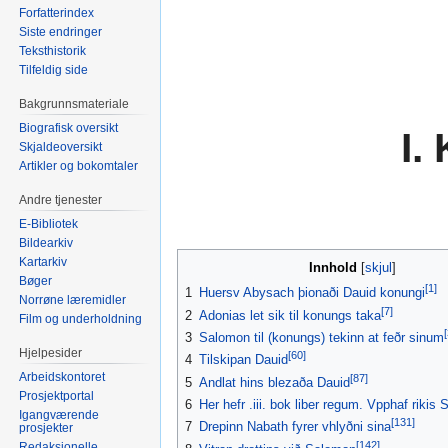
Forfatterindex
Siste endringer
Teksthistorik
Tilfeldig side
Bakgrunnsmateriale
Biografisk oversikt
I.
Skjaldeoversikt
Artikler og bokomtaler
Andre tjenester
E-Bibliotek
Bildearkiv
Kartarkiv
Innhold
Bøger
[1]
1
Huersv Abysach þionaði Dauid konungi
Norrøne læremidler
[7]
2
Adonias let sik til konungs taka
Film og underholdning
3
Salomon til (konungs) tekinn at feðr sinum
Hjelpesider
[60]
4
Tilskipan Dauid
Arbeidskontoret
[87]
5
Andlat hins blezaða Dauid
Prosjektportal
6
Her hefr .iii. bok liber regum. Vpphaf rikis
Igangværende
[131]
7
Drepinn Nabath fyrer vhlyðni sina
prosjekter
[142]
Redaksjonelle