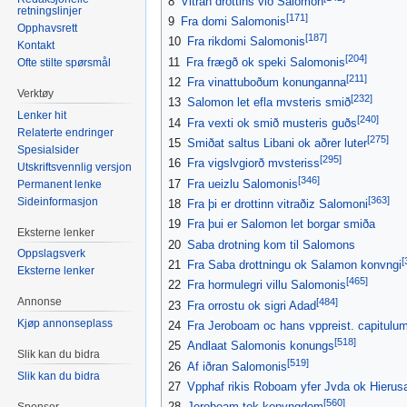
8
Vitran drottins við Salomon
retningslinjer
[171]
9
Fra domi Salomonis
Opphavsrett
[187]
10
Fra rikdomi Salomonis
Kontakt
[204]
11
Fra frægð ok speki Salomonis
Ofte stilte spørsmål
[211]
12
Fra vinattuboðum konunganna
Verktøy
[232]
13
Salomon let efla mvsteris smið
Lenker hit
[240]
14
Fra vexti ok smið musteris guðs
Relaterte endringer
[275]
15
Smiðat saltus Libani ok aðrer luter
Spesialsider
[295]
16
Fra vigslvgiorð mvsteriss
Utskriftsvennlig versjon
[346]
17
Fra ueizlu Salomonis
Permanent lenke
[363]
Sideinformasjon
18
Fra þi er drottinn vitraðiz Salomoni
19
Fra þui er Salomon let borgar smiða
Eksterne lenker
20
Saba drotning kom til Salomons
Oppslagsverk
[
21
Fra Saba drottningu ok Salamon konvngi
Eksterne lenker
[465]
22
Fra hormulegri villu Salomonis
[484]
Annonse
23
Fra orrostu ok sigri Adad
Kjøp annonseplass
24
Fra Jeroboam oc hans vppreist. capitulu
[518]
25
Andlaat Salomonis konungs
Slik kan du bidra
[519]
26
Af iðran Salomonis
Slik kan du bidra
27
Vpphaf rikis Roboam yfer Jvda ok Hierus
[560]
28
Jeroboam tok konvngdom
Sponsor