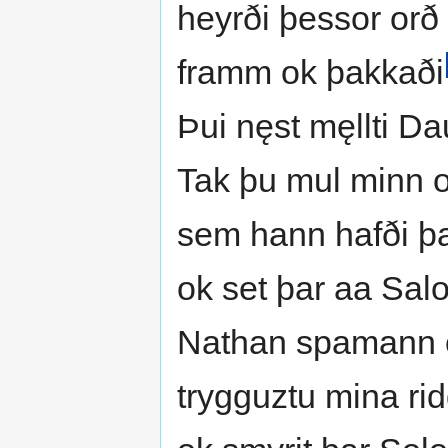
heyrði þessor orð
framm ok þakkaði
Þui nęst męllti D
Tak þu mul minn 
sem hann hafði þa 
ok set þar aa Sa
Nathan spamann o
trygguztu mina ridd