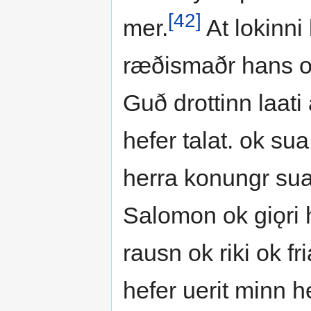
[42]
mer.
At lokinni
ræðismaðr hans o
Guð drottinn laati 
hefer talat. ok su
herra konungr su
Salomon ok giǫri 
rausn ok riki ok fri
hefer uerit minn h