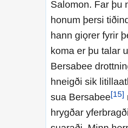
Salomon. Far þu n
honum þersi tiðind
hann giǫrer fyrir 
koma er þu talar u
Bersabee drottnin
hneigði sik litill
[15]
sua Bersabee
hrygðar yferbragði
suaraði. Minn her