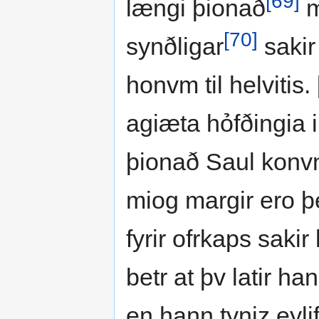
[69]
længi þionað
m
[70]
synðligar
sakir 
honvm til helvitis
agiæta hỏfðingia 
þionað Saul konv
miog margir ero þe
fyrir ofrkaps sakir
betr at þv latir ha
en hann tyniz ęyli