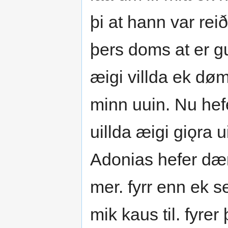
þi at hann var rei
þers doms at er 
æigi villda ek døm
minn uuin. Nu hefe
uillda æigi giǫra 
Adonias hefer d
mer. fyrr enn ek s
mik kaus til. fyrer