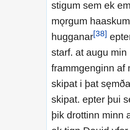
stigum sem ek em n
mǫrgum haaskum ok
[38]
hugganar
epter
starf. at augu mi
frammgenginn af 
skipat i þat sęmða
skipat. epter þui 
þik drottinn minn a