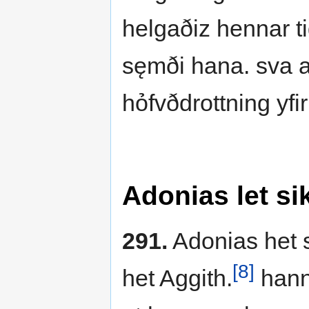
helgaðiz hennar ti
sęmði hana. sva a
hỏfvðdrottning yfi
Adonias let si
291.
Adonias het 
[8]
het Aggith.
hann 