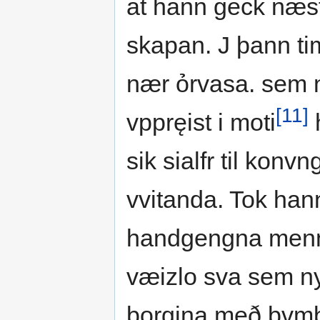
at hann geck næs
skapan. J þann ti
nær ỏrvasa. sem n
[11]
vppręist i moti
sik sialfr til konv
vvitanda. Tok hann
handgengna menn.
væizlo sva sem ny
borgina með bvmb