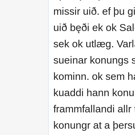
missir uið. ef þu g
uið bęði ek ok S
sek ok utlæg. Varl
sueinar konungs 
kominn. ok sem h
kuaddi hann konun
frammfallandi allr 
konungr at a þer