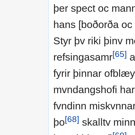
þer spect oc mann
hans [boðorða oc
Styr þv riki þinv m
[65]
refsingasamr
at
fyrir þinnar ofblæy
mvndangshofi har
fvndinn miskvnnar
[68]
þo
skalltv minn