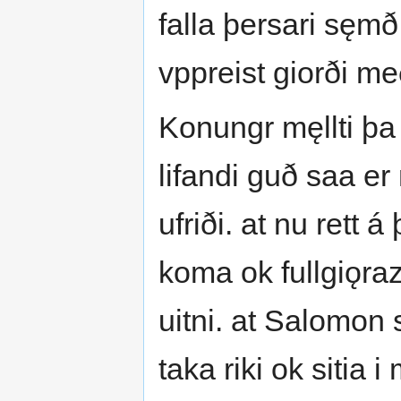
falla þersari sęmð
vppreist giorði me
Konungr męllti þa 
lifandi guð saa er
ufriði. at nu rett 
koma ok fullgiǫraz
uitni. at Salomon
taka riki ok sitia 