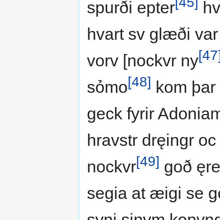
[45]
spurði epter
hv
hvart sv glæði var 
[47
vorv [nockvr ny
[48]
sỏmo
kom þar 
geck fyrir Adoniam
hravstr dręingr oc
[49]
nockvr
goð ęre
segia at æigi se g
syni sinvm konvngs 