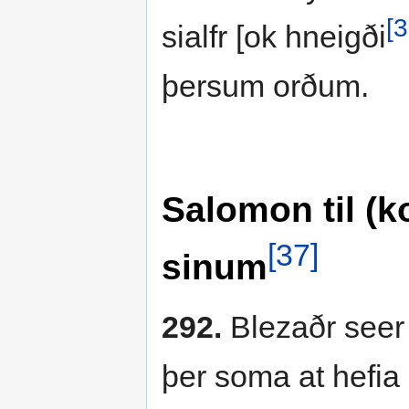
[3
sialfr [ok hneigði
þersum orðum.
Salomon til (k
[37]
sinum
292.
Blezaðr seer 
þer soma at hefia 