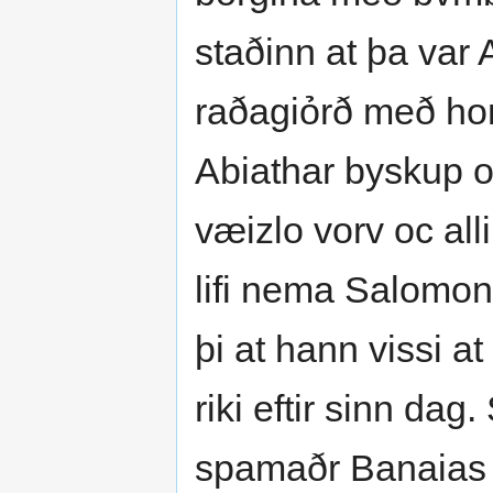
staðinn at þa var 
raðagiỏrð með ho
Abiathar byskup oc
væizlo vorv oc all
lifi nema Salomon
þi at hann vissi 
riki eftir sinn da
spamaðr Banaias 