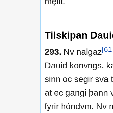
męllt.
Tilskipan Daui
[61
293.
Nv nalgaz
Dauid konvngs. ka
sinn oc segir sva 
at ec gangi þann v
fyrir hỏndvm. Nv m