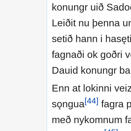
konungr uið Sado
Leiðit nu þenna u
setið hann i hasęti
fagnaði ok goðri ve
Dauid konungr ba
Enn at lokinni vei
[44]
sǫngua
fagra p
með nykomnum fa