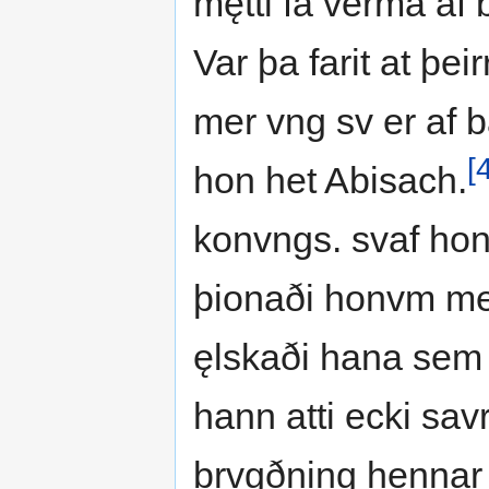
mętti fa verma af 
Var þa farit at þeir
mer vng sv er af b
[
hon het Abisach.
konvngs. svaf ho
þionaði honvm með
ęlskaði hana sem s
hann atti ecki sa
brvgðning hennar