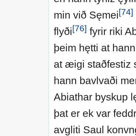
[74]
min við Sęmei
[76]
flyði
fyrir riki 
þeim hętti at han
at æigi staðfestiz 
hann bavlvaði mer
Abiathar byskup l
þat er ek var fedd
avgliti Saul konvn