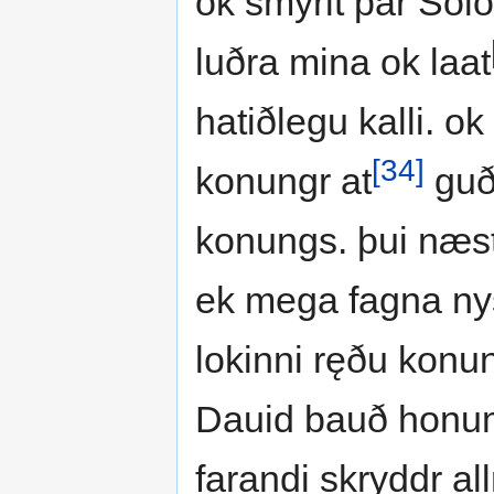
ok smyrit þar Solo
luðra mina ok laat
hatiðlegu kalli. o
[34]
konungr at
guðs
konungs. þui næst
ek mega fagna nys
lokinni ręðu konun
Dauid bauð honum
farandi skryddr al