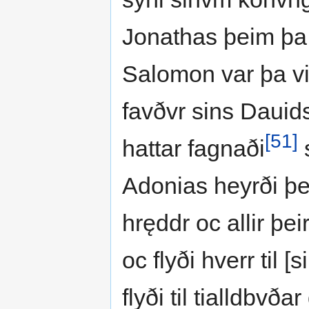
Jonathas þeim þa g
Salomon var þa vig
favðvr sins Dauids 
[51]
hattar fagnaði
s
Adonias heyrði þe
hręddr oc allir þ
oc flyði hverr til
flyði til tialldbvð