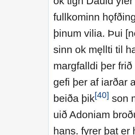
ok tign Dauid yfe
fullkominn hǫfðing
þinum vilia. Þui [n
sinn ok męllti til
margfalldi þer fr
gefi þer af iarðar 
[40]
beiða þik
son m
uið Adoniam broðu
hans. fyrer þat er 