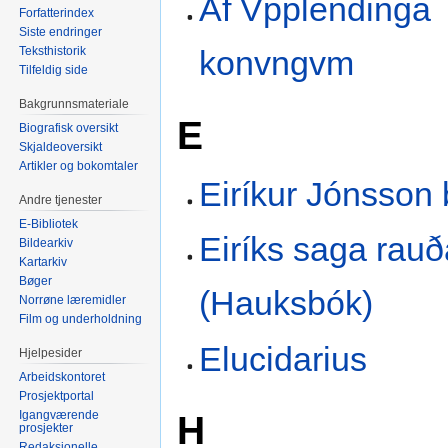
Af Vpplendinga
Forfatterindex
Siste endringer
Teksthistorik
konvngvm
Tilfeldig side
Bakgrunnsmateriale
E
Biografisk oversikt
Skjaldeoversikt
Artikler og bokomtaler
Eiríkur Jónsson 
Andre tjenester
E-Bibliotek
Eiríks saga rauð
Bildearkiv
Kartarkiv
Bøger
(Hauksbók)
Norrøne læremidler
Film og underholdning
Elucidarius
Hjelpesider
Arbeidskontoret
Prosjektportal
Igangværende
H
prosjekter
Redaksjonelle