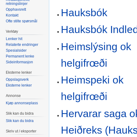
retningslinjer
Hauksbók
Opphavsrett
Kontakt
Ofte stilte spørsmål
Hauksbók Indle
Verktøy
Lenker hit
Heimslýsing ok
Relaterte endringer
Spesialsider
Permanent lenke
helgifrœði
Sideinformasjon
Eksterne lenker
Heimspeki ok
Oppslagsverk
Eksterne lenker
helgifrœði
Annonse
Kjøp annonseplass
Hervarar saga o
Slik kan du bidra
Slik kan du bidra
Heiðreks (Hauk
Skriv ut / eksporter