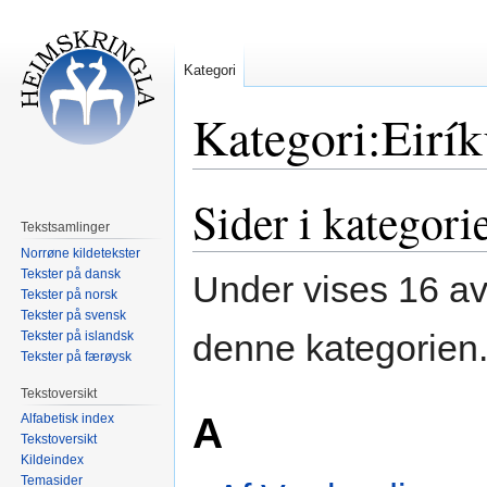
Kategori
Kategori:Eirík
Sider i kategor
Hopp
Hopp
til
til
Tekstsamlinger
navigering
søk
Norrøne kildetekster
Tekster på dansk
Under vises 16 av 
Tekster på norsk
Tekster på svensk
denne kategorien
Tekster på islandsk
Tekster på færøysk
Tekstoversikt
A
Alfabetisk index
Tekstoversikt
Kildeindex
Temasider