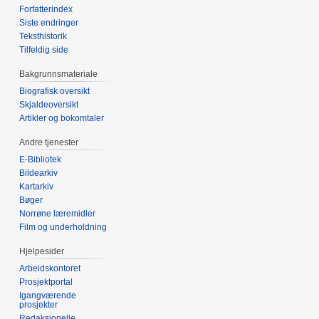
Forfatterindex
Siste endringer
Teksthistorik
Tilfeldig side
Bakgrunnsmateriale
Biografisk oversikt
Skjaldeoversikt
Artikler og bokomtaler
Andre tjenester
E-Bibliotek
Bildearkiv
Kartarkiv
Bøger
Norrøne læremidler
Film og underholdning
Hjelpesider
Arbeidskontoret
Prosjektportal
Igangværende
prosjekter
Redaksjonelle