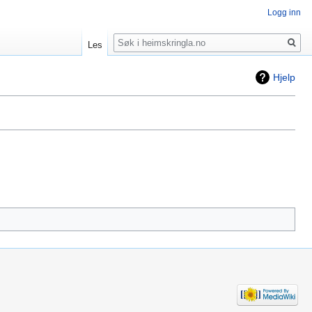
Logg inn
Søk
Les
Hjelp