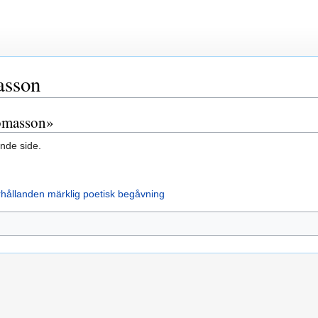
asson
Tomasson»
nde side.
örhållanden märklig poetisk begåvning