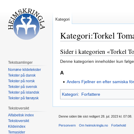
Kategori
Kategori:Torkel Tom
Sider i kategorien «Torkel 
Hopp
Hopp
til
til
Denne kategorien inneholder kun følge
Tekstsamlinger
navigering
søk
Norrøne kildetekster
A
Tekster på dansk
Tekster på norsk
Anders Fjellner en efter samiska f
Tekster på svensk
Tekster på islandsk
Kategori
:
Forfattere
Tekster på færøysk
Tekstoversikt
Alfabetisk index
Denne siden ble sist redigert 28. jul. 2023 kl. 07:08.
Tekstoversikt
Personvern
Om heimskringla.no
Forbehold
Kildeindex
Temasider